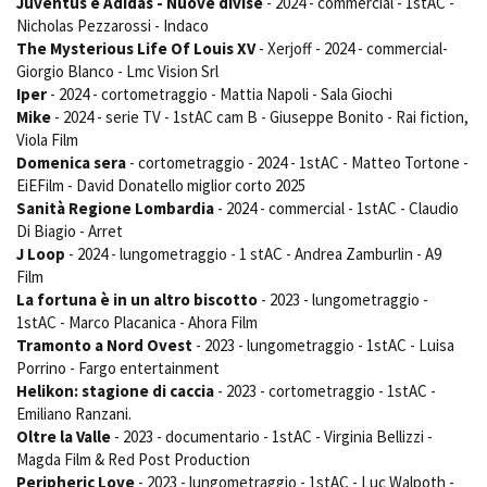
Juventus e Adidas - Nuove divise
- 2024 - commercial - 1stAC -
Nicholas Pezzarossi - Indaco
The Mysterious Life Of Louis XV
- Xerjoff - 2024 - commercial-
Giorgio Blanco - Lmc Vision Srl
Amministrazione trasparente
Iper
- 2024 - cortometraggio - Mattia Napoli - Sala Giochi
Bandi e gare
Mike
- 2024 - serie TV - 1stAC cam B - Giuseppe Bonito - Rai fiction,
Contatti
Viola Film
Privacy
Domenica sera
- cortometraggio - 2024 - 1stAC - Matteo Tortone -
Cookie policy
EiEFilm - David Donatello miglior corto 2025
Whistleblowing
Sanità Regione Lombardia
- 2024 - commercial - 1stAC - Claudio
Credits
Di Biagio - Arret
J Loop
- 2024 - lungometraggio - 1 stAC - Andrea Zamburlin - A9
Film
La fortuna è in un altro biscotto
- 2023 - lungometraggio -
1stAC - Marco Placanica - Ahora Film
Tramonto a Nord Ovest
- 2023 - lungometraggio - 1stAC - Luisa
Porrino - Fargo entertainment
Helikon: stagione di caccia
- 2023 - cortometraggio - 1stAC -
Emiliano Ranzani.
Oltre la Valle
- 2023 - documentario - 1stAC - Virginia Bellizzi -
Magda Film & Red Post Production
Peripheric Love
- 2023 - lungometraggio - 1stAC - Luc Walpoth -