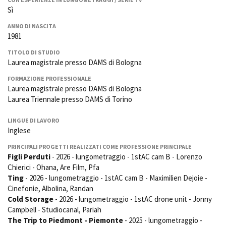
La Grazia - Immagini e
Rete regionale
Sì
location della Torino di Paolo
Bilancio sociale
Sorrentino
ANNO DI NASCITA
Amministrazione
1981
Open Day
trasparente
Ciak in TOur!
TITOLO DI STUDIO
Bandi e gare
Laurea magistrale presso DAMS di Bologna
Sostenibilità ambientale
FESTIVAL, MARKETS,
FORMAZIONE PROFESSIONALE
AWARDS
Laurea magistrale presso DAMS di Bologna
SERVIZI
International Film Festival
Laurea Triennale presso DAMS di Torino
Servizi generali
Rotterdam
Location scouting
Berlinale Internationalen
LINGUE DI LAVORO
Filmfestspiele Berlin
Spazi nella sede FCTP
Inglese
Festival de Cannes
Sala Casting
PRINCIPALI PROGETTI REALIZZATI COME PROFESSIONE PRINCIPALE
Biografilm Festival - Bio to B
Sala Paolo Tenna
Figli Perduti
- 2026 - lungometraggio - 1stAC cam B - Lorenzo
Industry Days
Chierici - Ohana, Are Film, Pfa
Locarno Film Festival
FILM FUNDS
Ting
- 2026 - lungometraggio - 1stAC cam B - Maximilien Dejoie -
Mostra Internazionale d’Arte
Piemonte Film Tv Fund
Cinefonie, Albolina, Randan
Cinematografica Venezia
Cold Storage
- 2026 - lungometraggio - 1stAC drone unit - Jonny
Piemonte Film Tv
Toronto International Film
Development Fund
Campbell - Studiocanal, Pariah
Festival
The Trip to Piedmont - Piemonte
- 2025 - lungometraggio -
Piemonte Doc Film Fund
Festa del Cinema di Roma