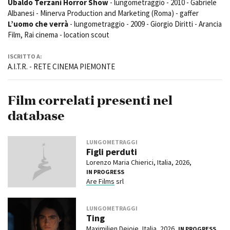
Ubaldo Terzani Horror Show
- lungometraggio - 2010 - Gabriele
Albanesi - Minerva Production and Marketing (Roma) - gaffer
L’uomo che verrà
- lungometraggio - 2009 - Giorgio Diritti - Arancia
Film, Rai cinema - location scout
ISCRITTO A:
A.I.T.R. - RETE CINEMA PIEMONTE
Film correlati presenti nel
database
LUNGOMETRAGGI
Figli perduti
Lorenzo Maria Chierici, Italia, 2026,
IN PROGRESS
Are Films
srl
LUNGOMETRAGGI
Ting
Maximilien Dejoie
, Italia, 2026,
IN PROGRESS