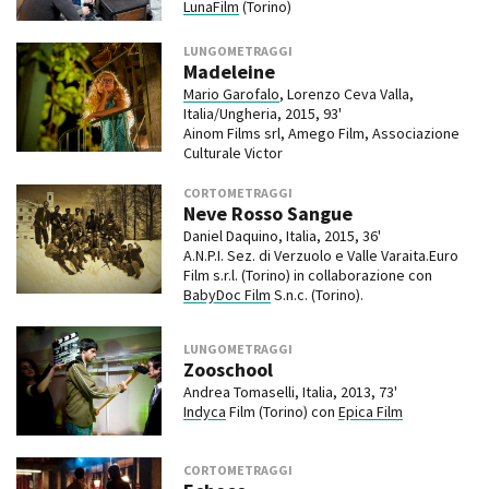
LunaFilm
(Torino)
LUNGOMETRAGGI
Madeleine
Mario Garofalo
, Lorenzo Ceva Valla,
Italia/Ungheria, 2015, 93'
Ainom Films srl, Amego Film, Associazione
Culturale Victor
CORTOMETRAGGI
Neve Rosso Sangue
Daniel Daquino, Italia, 2015, 36'
A.N.P.I. Sez. di Verzuolo e Valle Varaita.Euro
Film s.r.l. (Torino) in collaborazione con
BabyDoc Film
S.n.c. (Torino).
LUNGOMETRAGGI
Zooschool
Andrea Tomaselli, Italia, 2013, 73'
Indyca
Film (Torino) con
Epica Film
CORTOMETRAGGI