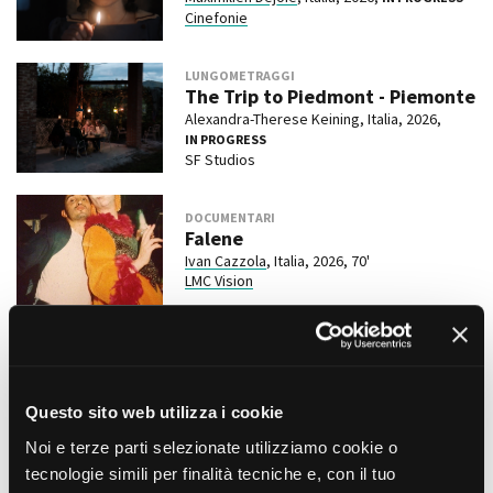
Cinefonie
LUNGOMETRAGGI
The Trip to Piedmont - Piemonte
Alexandra-Therese Keining, Italia, 2026,
IN PROGRESS
SF Studios
DOCUMENTARI
Falene
Ivan Cazzola
, Italia, 2026, 70'
LMC Vision
LUNGOMETRAGGI
L’ Age d’or
Bérenger Thouin , Italia/Francia, 2026, 100'
Questo sito web utilizza i cookie
GoGoGo Films (FR),
Graffiti Film
(IT)
Noi e terze parti selezionate utilizziamo cookie o
DOCUMENTARI
tecnologie simili per finalità tecniche e, con il tuo
Stolen: Il colpo del secolo