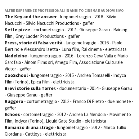
ALTRE ESPERIENZE PROFESSIONALI IN AMBITO CINEMA E AUDIOVISIVO
The Key and the answer
- lungometraggio - 2018 - Silvio
Nacucchi - Silvio Nacucchi Productions - gaffer
Sette pizze
- cortometraggio - 2017 - Giuseppe Garau - Raining
Film , Grey Ladder Productions - gaffer
Press, storie di falsa verità
- lungometraggio - 2016 - Paolo
Bertino e Alessandro Isetta - Luna film, Rai cinema - elettricista
Madeleine
- lungometraggio - 2016 - Lorenzo Ceva Valla e Mario
Garofalo - Ainom Films srl, Amego Film, Associazione Culturale
Victor - gaffer
ZooSchool
- lungometraggio - 2015 - Andrea Tomaselli - Indyca
Film (Torino), Epica Film - elettricista
Brevi storie sulla Torre
s - documentario - 2014 - Giuseppe Garau
- Giuseppe Garau - gaffer
Ruggero
- cortometraggio - 2012 - Franco Di Pietro - due monete -
gaffer
Echoes
- cortometraggio - 2012 - Andrea La Mendola - Movimento
Film, Indyca (Torino), Liquid Gate Studio - elettricista
Romanzo di una strage
- lungometraggio - 2012 - Marco Tullio
Giordana - Cattleya - elettricista