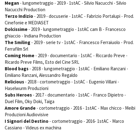
Megan
- lungometraggio - 2019 - 1stAC - Silvio Nacucchi - Silvio
Nacucchi Production
Terzo Indizio
- 2019 - docuserie - 1stAC - Fabrizio Portalupi - Prod.
Cinefonie e MEDIASET
Dolcissime
- 2019 - lungometraggio - 1stAC cam B - Francesco
ghiaccio - Indiana Production
The Smiling
- 2019 - serie tv - 1stAC - Francesco Ferraiuolo - Prod.
Ferrafilm Srl
Coming Home
- 2019 - documentario - 1stAC - Riccardo Preve -
Ricardo Preve Films, Esto del Cine SRL
Blood bags
- 2018 - lungometraggio - 1stAC - Emiliano Ranzani -
Emiliano Ranzani, Alessandro Regaldo
Relicious
- 2018 - cortometraggio - 1stAC - Eugenio Villani -
Haselwurm Produzioni
Subs Heroes
- 2017 - documentario - 1stAC - Franco Dipietro -
Duel Film, Oky Doki, Taiga
Amore Grande
- cortometraggio - 2016 - 1stAC - Max chicco - Meibi
Produzioni Audiovisive
I Signori del Destino
- cortometraggio - 2016- 1stAC - Marco
Cassiano - Videus ex machina