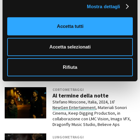
Imago VFX
Mostra dettagli
c
o
DOCUMENTARI
Bob Noto
n
Accetta tutti
Francesco Catarinolo
, Italia - Spagna, 2024,
s
80'
e
Studio Pandora
n
Accetta selezionati
s
SERIE TV
o
Mike - la voce degli italiani
Rifiuta
Giuseppe Bonito, Italia, 2024, 2 x 100'
Rai Fiction - Viola Film
CORTOMETRAGGI
Al termine della notte
Stefano Moscone, Italia, 2024, 16'
NewGen Entertainment
, Materiali Sonori
Cinema, Keep Digging Production, in
collaborazione con LMC Vision, Imago VFX,
Dragonfly Music Studio, Believe Aps
LUNGOMETRAGGI