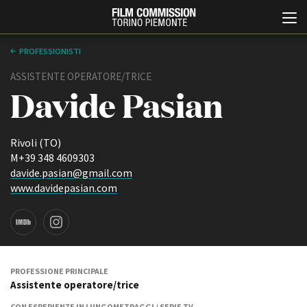
PROFESSIONISTI
ASSISTENTE OPERATORE/TRICE
Davide Pasian
Rivoli (TO)
M+39 348 4609303
davide.pasian@gmail.com
Italiano
English
www.davidepasian.com
ABOUT
EVENTI, SPECIALI
Chi siamo
Anteprime in Piemonte
Storia della Fondazione
TFI Torino Film Industry -
Production Days
Contatti
PROFESSIONE PRINCIPALE
Avenue Cove - Erasmus +
Assistente operatore/trice
La sede
Guarda che storia!
Partner
CON ESPERIENZE IN LUNGOMETRAGGI / SERIE TV