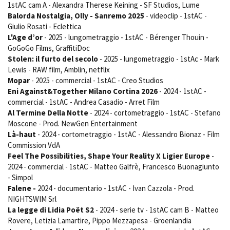
1stAC cam A - Alexandra Therese Keining - SF Studios, Lume
Short Film Fund
Torino Film Festival
Balorda Nostalgia, Olly - Sanremo 2025
- videoclip - 1stAC -
David di Donatello
Giulio Rosati - Eclettica
PRODUCTION GUIDE
Nastri d’Argento
L'Age d’or
- 2025 - lungometraggio - 1stAC - Bérenger Thouin -
Società di produzione
Premio Solinas
GoGoGo Films, GraffitiDoc
Strutture di servizio
Stolen: il furto del secolo
- 2025 - lungometraggio - 1stAc - Mark
Professionisti
Lewis - RAW film, Amblin, netflix
STRUMENTI
Mopar
- 2025 - commercial - 1stAC - Creo Studios
Attrici-Attori
Location - Accedi al tuo
Eni Against&Together Milano Cortina 2026
- 2024 - 1stAC -
Beginners
profilo
commercial - 1stAC - Andrea Casadio - Arret Film
Location - Nuovo utente
Al Termine Della Notte
- 2024 - cortometraggio - 1stAC - Stefano
LOCATION GUIDE
Newsletter
Moscone - Prod. NewGen Entertainment
Lavora con noi
Là-haut
- 2024 - cortometraggio - 1stAC - Alessandro Bionaz - Film
FILM DATABASE
Stage - Tirocini - Scuola e
Commission VdA
Lavoro
Feel The Possibilities, Shape Your Reality X Ligier Europe
-
Elenco Operatori Economici
2024 - commercial - 1stAC - Matteo Galfrè, Francesco Buonagiunto
BOOK DATABASE
per affidamento lavori in
- Simpol
economia
Falene -
2024 - documentario - 1stAC - Ivan Cazzola - Prod.
NEWS
NIGHTSWIM Srl
La legge di Lidia Poët S2
- 2024 - serie tv - 1stAC cam B - Matteo
CASTING
Rovere, Letizia Lamartire, Pippo Mezzapesa - Groenlandia