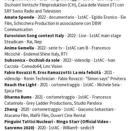
Dschoint Ventschr Filmproduktion (CH), Casa delle Visioni (IT) con
SRF Swiss Radio and Television
Amate Sponde
- 2022 - documentario - 1stAC - Egidio Eronico - Eie
Film, Schicchera Production in associazione con DBW
Communication
Eurovision Song contest Italy
- 2022 - Live - 1stAC main stage
Steadicam - Rai, Nep
Anima Gemella
- 2022 - serie tv - 1stAC cam B - Francesco
Miccichè - Endemol Shine Italy, RTI
Subsonica - Occhiali da sole
- 2022 - videoclip - 1stAC - Ivan
Cazzola - Comodo64, Lmc Vision
Fabio Rovazzi ft. Eros Ramazzotti: La mia felicità
- 2021 -
videoclip - Ronin Technician - Fabio Rovazzi - "Simon says" Privitera
Reach the Light
- 2021 - cortometraggio - 1stAC - Michele Seia -
Epica Film
Dharma Bums
- 2021 - cortometraggio - 1stAC - Francesco
Catarinolo - Grey Ladder Productions, Studio Pandora
Zheng
- 2020 - cortometraggio - 1stAC - Giacomo Sebastiani -
Atacama Film, Malfè Film, Ouvert Cine Rental
Pinguini Tattici Nucleari - Ringo Starr (Official Video -
Sanremo 2020)
- 2020 - 1stAC - William9 - sedici:9