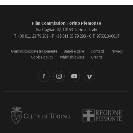
Film Commission Torino Piemonte
Via Cagliari 42, 10153 Torino - Italy
T +39 011 23 79 201 - F +39 011 23 79 298 - C.F. 97601340017
Amministrazione trasparente
Bandi e gare
Contatti
Privacy
Cookie policy
Whistleblowing
Credits
book
Instagram
Youtube
Vimeo
Torino
Regione Piemonte