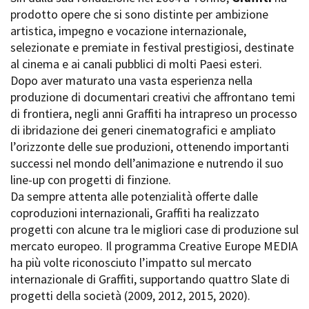
La Grazia - Immagini e
prodotto opere che si sono distinte per ambizione
Rete regionale
location della Torino di Paolo
artistica, impegno e vocazione internazionale,
Bilancio sociale
Sorrentino
selezionate e premiate in festival prestigiosi, destinate
Amministrazione
Open Day
trasparente
al cinema e ai canali pubblici di molti Paesi esteri.
Ciak in TOur!
Bandi e gare
Dopo aver maturato una vasta esperienza nella
Sostenibilità ambientale
produzione di documentari creativi che affrontano temi
FESTIVAL, MARKETS,
di frontiera, negli anni Graffiti ha intrapreso un processo
AWARDS
SERVIZI
di ibridazione dei generi cinematografici e ampliato
International Film Festival
Servizi generali
Rotterdam
l’orizzonte delle sue produzioni, ottenendo importanti
Location scouting
Berlinale Internationalen
successi nel mondo dell’animazione e nutrendo il suo
Filmfestspiele Berlin
Spazi nella sede FCTP
line-up con progetti di finzione.
Festival de Cannes
Sala Casting
Da sempre attenta alle potenzialità offerte dalle
Biografilm Festival - Bio to B
Sala Paolo Tenna
coproduzioni internazionali, Graffiti ha realizzato
Industry Days
progetti con alcune tra le migliori case di produzione sul
Locarno Film Festival
FILM FUNDS
mercato europeo. Il programma Creative Europe MEDIA
Mostra Internazionale d’Arte
Piemonte Film Tv Fund
ha più volte riconosciuto l’impatto sul mercato
Cinematografica Venezia
Piemonte Film Tv
internazionale di Graffiti, supportando quattro Slate di
Toronto International Film
Development Fund
Festival
progetti della società (2009, 2012, 2015, 2020).
Piemonte Doc Film Fund
Festa del Cinema di Roma