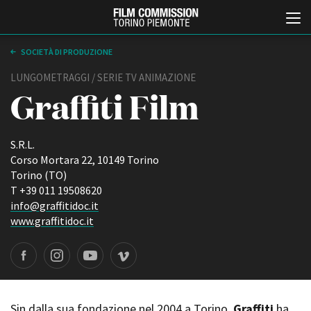
SOCIETÀ DI PRODUZIONE
LUNGOMETRAGGI / SERIE TV ANIMAZIONE
Graffiti Film
S.R.L.
Corso Mortara 22, 10149 Torino
Torino (TO)
Italiano
English
T +39 011 19508620
info@graffitidoc.it
www.graffitidoc.it
ABOUT
EVENTI, SPECIALI
Chi siamo
Anteprime in Piemonte
Storia della Fondazione
TFI Torino Film Industry -
Production Days
Contatti
Avenue Cove - Erasmus +
La sede
Guarda che storia!
Sin dalla sua fondazione nel 2004 a Torino,
Graffiti
ha
Partner