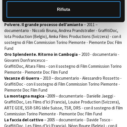
Europe for Sale
– 2014 – documentario - Andreas Pichler -
o
GraffitiDoc, Point du Jour (Francia), RAI Cinema, ARTE France - con
Rifiuta
il sostegno di Film Commission Torino Piemonte - Piemonte Doc
Film Fund
Polvere. Il grande processo dell’amianto
– 2011 –
documentario - Niccolò Bruna, Andrea Prandstraller - GraffitiDoc,
Iota Production (Belgio), Amka Films Productions (Svizzera) - con il
sostegno di Film Commission Torino Piemonte - Piemonte Doc Film
Fund
Oro Splendente. Ritorno in Cambogia
– 2010 - documentario -
Giovanni Donfrancesco -
GraffitiDoc, Altara Films - con il sostegno di Film Commission Torino
Piemonte - Piemonte Doc Film Fund
Vacanze di Guerra
– 2010 – documentario - Alessandro Rossetto -
GraffitiDoc - con il sostegno di Film Commission Torino Piemonte -
Piemonte Doc Film Fund
La montagna magica
–2009 – documentario - Danielle Jaeggi -
GraffitiDoc, Les Films d’Ici (Francia), Louise Production (Svizzera),
ARTE GEIE, SSR-SRG Idée Suisse, TSR, DRS - con il sostegno di Film
Commission Torino Piemonte - Piemonte Doc Film Fund
La faccia del cattivo
– 2005 – documentario - Davide Tosco -
GraffitiDoc, Les Films d’Ici (Francia), Néon Rouge (Belgio) - con il