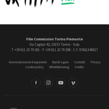
Film Commission Torino Piemonte
Via Cagliari 42, 10153 Torino - Italy
T +39 011 23 79 201 - F +39 011 23 79 298 - C.F. 97601340017
Amministrazione trasparente
Bandi e gare
Contatti
Privacy
Cookie policy
Whistleblowing
Credits
book
Instagram
Youtube
Vimeo