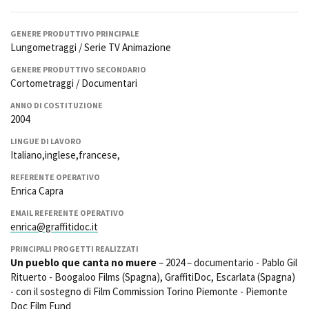
Short Film Fund
Torino Film Festival
David di Donatello
GENERE PRODUTTIVO PRINCIPALE
PRODUCTION GUIDE
Lungometraggi / Serie TV Animazione
Nastri d’Argento
Società di produzione
Premio Solinas
GENERE PRODUTTIVO SECONDARIO
Strutture di servizio
Cortometraggi / Documentari
Professionisti
STRUMENTI
ANNO DI COSTITUZIONE
Attrici-Attori
Location - Accedi al tuo
2004
Beginners
profilo
LINGUE DI LAVORO
Location - Nuovo utente
Italiano,inglese,francese,
LOCATION GUIDE
Newsletter
Lavora con noi
REFERENTE OPERATIVO
Enrica Capra
FILM DATABASE
Stage - Tirocini - Scuola e
Lavoro
EMAIL REFERENTE OPERATIVO
Elenco Operatori Economici
BOOK DATABASE
enrica@graffitidoc.it
per affidamento lavori in
economia
PRINCIPALI PROGETTI REALIZZATI
NEWS
Un pueblo que canta no muere
– 2024 – documentario - Pablo Gil
Rituerto - Boogaloo Films (Spagna), GraffitiDoc, Escarlata (Spagna)
- con il sostegno di Film Commission Torino Piemonte - Piemonte
CASTING
Doc Film Fund