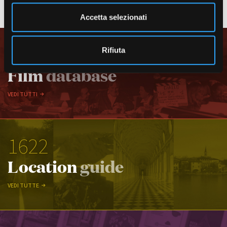
e
VEDI TUTTI I CASTING
n
Accetta selezionati
s
o
1859
Rifiuta
Film
database
VEDI TUTTI
1622
Location
guide
VEDI TUTTE