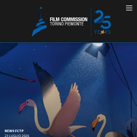
Italiano
English
ABOUT
EVENTI, SPECIALI
Chi siamo
Anteprime in Piemonte
Storia della Fondazione
TFI Torino Film Industry -
Production Days
Contatti
Avenue Cove - Erasmus +
La sede
NEWS FCTP
Guarda che storia!
Partner
23 LUGLIO 2026