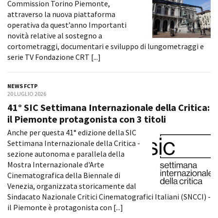
Commission Torino Piemonte,
Short Film Fund
Torino Film Festival
attraverso la nuova piattaforma
David di Donatello
operativa da quest’anno Importanti
PRODUCTION GUIDE
Nastri d’Argento
novità relative al sostegno a
Società di produzione
Premio Solinas
cortometraggi, documentari e sviluppo di lungometraggi e
Strutture di servizio
serie TV Fondazione CRT [...]
Professionisti
STRUMENTI
Attrici-Attori
Location - Accedi al tuo
NEWS FCTP
Beginners
profilo
20 LUGLIO 2026
Location - Nuovo utente
41° SIC Settimana Internazionale della Critica:
LOCATION GUIDE
Newsletter
il Piemonte protagonista con 3 titoli
Lavora con noi
Anche per questa 41° edizione della SIC
FILM DATABASE
Stage - Tirocini - Scuola e
Settimana Internazionale della Critica -
Lavoro
sezione autonoma e parallela della
Elenco Operatori Economici
BOOK DATABASE
Mostra Internazionale d'Arte
per affidamento lavori in
economia
Cinematografica della Biennale di
NEWS
Venezia, organizzata storicamente dal
Sindacato Nazionale Critici Cinematografici Italiani (SNCCI) -
CASTING
il Piemonte è protagonista con [...]