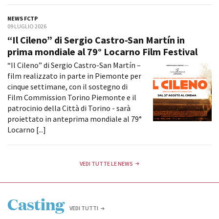
NEWS FCTP
09 LUGLIO 2026
Amministrazione trasparente
“Il Cileno” di Sergio Castro-San Martín in
Bandi e gare
prima mondiale al 79° Locarno Film Festival
Contatti
“Il Cileno” di Sergio Castro-San Martín –
Privacy
film realizzato in parte in Piemonte per
Cookie policy
cinque settimane, con il sostegno di
Whistleblowing
Film Commission Torino Piemonte e il
Credits
patrocinio della Città di Torino - sarà
proiettato in anteprima mondiale al 79°
Locarno [...]
VEDI TUTTE LE NEWS
Casting
VEDI TUTTI