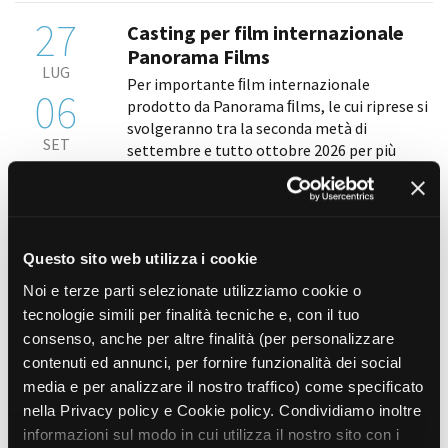
27
Casting per film internazionale
Panorama Films
LUG
Per importante ﬁlm internazionale
06
prodotto da Panorama ﬁlms, le cui riprese si
svolgeranno tra la seconda metà di
SET
settembre e tutto ottobre 2026 per più
giornate di lavoro, la produzione è alla
ricerca, nel ruolo di ﬁgurazioni speciali, di
uomini [...]
Questo sito web utilizza i cookie
27
Casting per lungometraggio
Noi e terze parti selezionate utilizziamo cookie o
indipendente
tecnologie simili per finalità tecniche e, con il tuo
LUG
Per la realizzazione di un lungometraggio
consenso, anche per altre finalità (per personalizzare
31
diretto da Andrea Icardi, la società di
contenuti ed annunci, per fornire funzionalità dei social
produzione La Mia Strada s.r.l è alla ricerca
media e per analizzare il nostro traffico) come specificato
AGO
delle seguenti comparse: • uomini e donne di
nella Privacy policy e Cookie policy. Condividiamo inoltre
età compresa tra i 18 e i 75 anni • minori di
informazioni sul modo in cui utilizza il nostro sito con i
età [...]