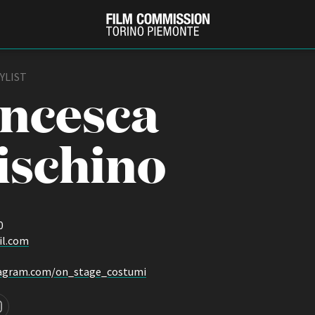
YLIST
ncesca
ischino
0
PRODUCTION GUIDE
FESTIV
il.com
Società di produzione
Internat
Strutture di servizio
Berlinale
tagram.com/on_stage_costumi
Filmfests
Professionisti
Festival
Attrici-Attori
Biografil
Beginners