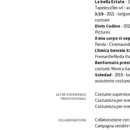
La bella Estate
- 2
Tapelessfilm srl - 
3/19
- 2021 - lungom
costumi
Divin Codino
- 202
Pictures
Il mio corpo vi se
Parola - Cinemaundi
L'Amica Geniale S
FremantleMedia Ita
Bentornato pres
costumi: Monica Gae
Soledad
- 2018 - l
assistente costum
Costume supervisor
ALTRE ESPERIENZE
PROFESSIONALI
Costumista per eve
Costumista per ev
Collaborazione con 
COLLABORAZIONI
Campagna vendite 