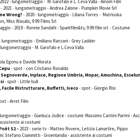
 2022 - lungometraggio - M. Garofalo e L. Ceva Valla - Ainom Film
Open Day
- 2021 - lungometraggio - Andrea Zalone - Pumpkin Movie Srl
Ciak in TOur!
ne Wrong?
- 2020 - lungometraggio - Liliana Torres - Matriuska
n, Miss Wasabi, 9.99 Films Srl
ggio - 2019 - Ronnie Sandahl - Sparkfilm&tv, 9.99 film srl. - Costume
- lungometraggio - Emiliano Ranzani - Grey Ladder
andi e gare
Contatti
Privacy
Cookie policy
Whistleblowing
Credi
 lungometraggio - M. Garofalo e L.Ceva Valla
aola Egonu e Davide Morata
 Cepu
- spot - con Cristiano Ronaldo
, Segnoverde, Inplace, Regione Umbria, Mopar, Amuchina, Esselu
si
- spot - Little bull
 Facile Ristrutturare, Buffetti, Iveco
- spot - Giorgio Risi
pot - Arret Film
 lungometraggio - Gianluca Jodice - costumi: Massimo Cantini Parrini - As
 assistente ai costumi
Poët S2 -
2023 - serie tv - Matteo Rovere, Letizia Lamartire, Pippo
: Stefano Ciammitti - Groenlandia - assistente ai costumi