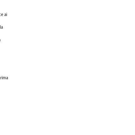
te ai
la
a
prima