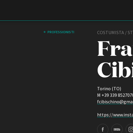
Film Commission
Torino Piemonte
COSTUMISTA / ST
PROFESSIONISTI
Fra
Cib
Torino (TO)
M +39 339 852707
ABOUT
fcibischino@gma
Chi siamo
Storia della Fondazione
https://www.ins
Contatti
La sede
Facebook page
IMDB page
Instagram page
Partner