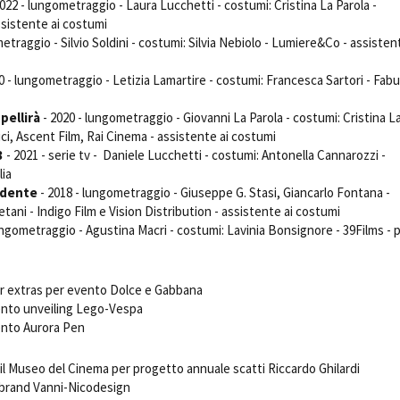
022 - lungometraggio - Laura Lucchetti - costumi: Cristina La Parola -
assistente ai costumi
etraggio - Silvio Soldini - costumi: Silvia Nebiolo - Lumiere&Co - assisten
0 - lungometraggio - Letizia Lamartire - costumi: Francesca Sartori - Fabu
ppellirà
- 2020 - lungometraggio - Giovanni La Parola - costumi: Cristina L
ci, Ascent Film, Rai Cinema - assistente ai costumi
3
- 2021 - serie tv - Daniele Lucchetti - costumi: Antonella Cannarozzi -
lia
idente
- 2018 - lungometraggio - Giuseppe G. Stasi, Giancarlo Fontana -
tani - Indigo Film e Vision Distribution - assistente ai costumi
ungometraggio - Agustina Macri - costumi: Lavinia Bonsignore - 39Films - 
i
 extras per evento Dolce e Gabbana
nto unveiling Lego-Vespa
ento Aurora Pen
il Museo del Cinema per progetto annuale scatti Riccardo Ghilardi
brand Vanni-Nicodesign