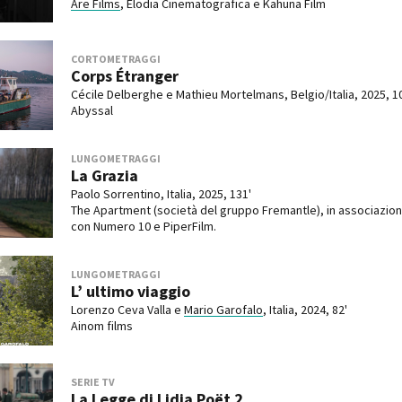
Are Films
, Elodia Cinematografica e Kahuna Film
CORTOMETRAGGI
Corps Étranger
Cécile Delberghe e Mathieu Mortelmans, Belgio/Italia, 2025, 1
Abyssal
LUNGOMETRAGGI
La Grazia
Paolo Sorrentino, Italia, 2025, 131'
The Apartment (società del gruppo Fremantle), in associazio
con Numero 10 e PiperFilm.
LUNGOMETRAGGI
L’ ultimo viaggio
Lorenzo Ceva Valla e
Mario Garofalo
, Italia, 2024, 82'
Ainom films
SERIE TV
La Legge di Lidia Poët 2