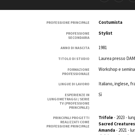
Rete regionale
Bilancio sociale
Amministrazione trasparent
Costumista
PROFESSIONE PRINCIPALE
Bandi e gare
Stylist
PROFESSIONE
Sostenibilità ambientale
SECONDARIA
1981
ANNO DI NASCITA
SERVIZI
Servizi generali
Laurea presso DAMS 
TITOLO DI STUDIO
Location scouting
Workshop e seminari
FORMAZIONE
Spazi nella sede FCTP
PROFESSIONALE
Sala Casting
Italiano, inglese, 
LINGUE DI LAVORO
Sala Paolo Tenna
Sì
ESPERIENZE IN
LUNGOMETRAGGI / SERIE
FILM FUNDS
TV (PROFESSIONE
Piemonte Film Tv Fund
PRINCIPALE)
Piemonte Film Tv Developm
Trifole
- 2023 - lun
PRINCIPALI PROGETTI
Piemonte Doc Film Fund
REALIZZATI COME
Sacred Creatures
PROFESSIONE PRINCIPALE
Short Film Fund
Amanda
- 2021 - lu