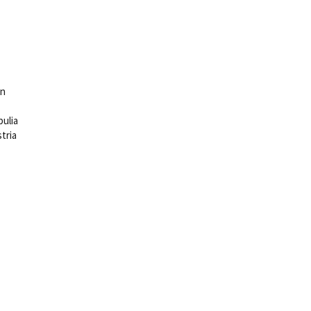
in
pulia
stria