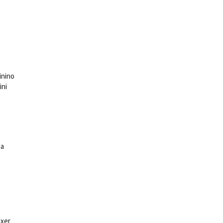
inino
ini
ia
ixer