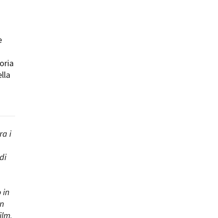
e
toria
ts
ella
ra i
di
 in
un
ilm,