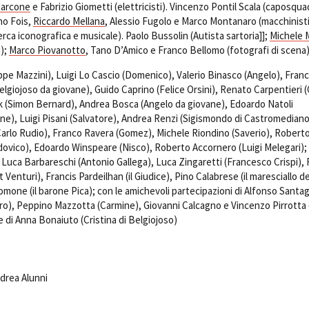
Marcone
e Fabrizio Giometti (elettricisti). Vincenzo Pontil Scala (caposqua
no Fois,
Riccardo Mellana
, Alessio Fugolo e Marco Montanaro (macchinisti
cerca iconografica e musicale). Paolo Bussolin (Autista sartoria]];
Michele M
i);
Marco Piovanotto
, Tano D’Amico e Franco Bellomo (fotografi di scena
eppe Mazzini), Luigi Lo Cascio (Domenico), Valerio Binasco (Angelo), Fran
Belgiojoso da giovane), Guido Caprino (Felice Orsini), Renato Carpentieri (
k (Simon Bernard), Andrea Bosca (Angelo da giovane), Edoardo Natoli
e), Luigi Pisani (Salvatore), Andrea Renzi (Sigismondo di Castromediano
arlo Rudio), Franco Ravera (Gomez), Michele Riondino (Saverio), Robert
ovico), Edoardo Winspeare (Nisco), Roberto Accornero (Luigi Melegari);
i Luca Barbareschi (Antonio Gallega), Luca Zingaretti (Francesco Crispi), 
Venturi), Francis Pardeilhan (il Giudice), Pino Calabrese (il maresciallo de
omone (il barone Pica); con le amichevoli partecipazioni di Alfonso Santa
ro), Peppino Mazzotta (Carmine), Giovanni Calcagno e Vincenzo Pirrotta (
) e di Anna Bonaiuto (Cristina di Belgiojoso)
drea Alunni