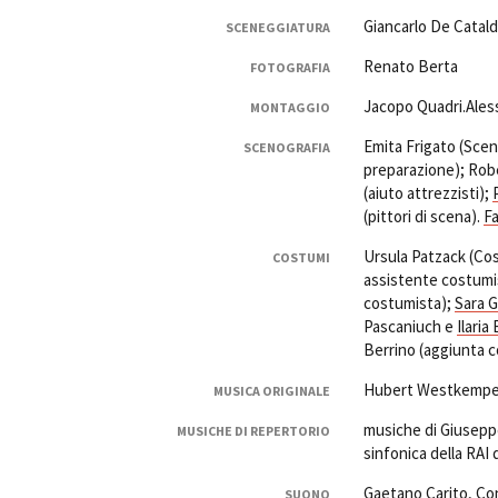
Giancarlo De Catal
SCENEGGIATURA
Renato Berta
FOTOGRAFIA
Jacopo Quadri.Aless
MONTAGGIO
Emita Frigato (Scen
SCENOGRAFIA
preparazione); Robe
(aiuto attrezzisti);
(pittori di scena).
F
Ursula Patzack (Cos
COSTUMI
assistente costumis
costumista);
Sara 
Pascaniuch e
Ilaria
Berrino (aggiunta c
Hubert Westkemper,
MUSICA ORIGINALE
musiche di Giuseppe
MUSICHE DI REPERTORIO
sinfonica della RAI
Gaetano Carito, Co
SUONO