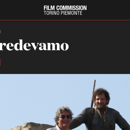
I
credevamo
PRODUCTION GUIDE
FESTIV
Società di produzione
Internat
Strutture di servizio
Berlinale
Filmfests
Professionisti
Festival
Attrici-Attori
Biografil
Beginners