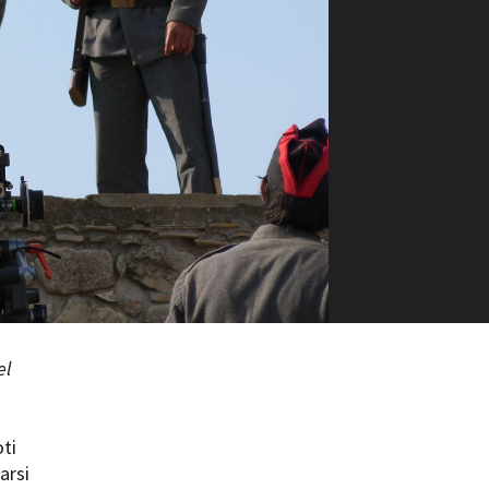
ilm Festival
nternazionale d’Arte
grafica Venezia
nternational Film Festival
l Cinema di Roma
lm Festival
 Donatello
’Argento
olinas
NTI
- Accedi al tuo profilo
 - Nuovo utente
el
ter
on noi
irocini - Scuola e Lavoro
oti
peratori Economici per
nto lavori in economia
arsi