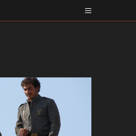
Italiano
English
AL, MARKETS, AWARDS
ional Film Festival Rotterdam
 Internationalen
piele Berlin
 de Cannes
m Festival - Bio to B Industry