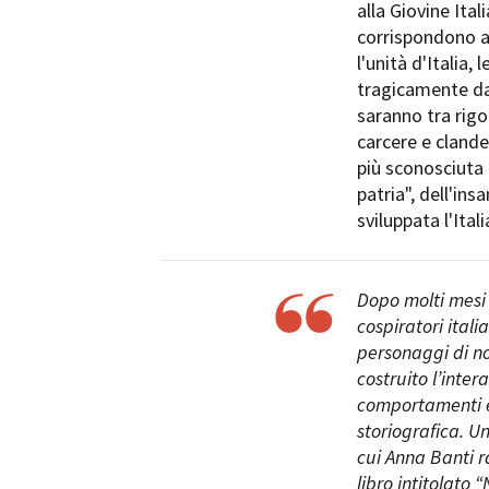
alla Giovine Ita
corrispondono a
l'unità d'Italia
tragicamente dal
saranno tra rigo
carcere e clandes
Amministrazione trasparente
B
più sconosciuta d
patria", dell'ins
sviluppata l'Itali
Dopo molti mesi 
cospiratori itali
personaggi di n
costruito l’inte
comportamenti e
storiografica. U
cui Anna Banti r
libro intitolato 