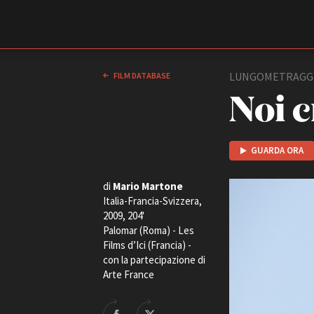
Film Commission
Torino Piemonte
LUNGOMETRAGG
FILM DATABASE
Noi 
GUARDA ORA
di
Mario Martone
Italia-Francia-Svizzera,
2009, 204'
ABOUT
Palomar (Roma) - Les
Chi siamo
Films d’Ici (Francia) -
con la partecipazione di
Storia della Fondazione
Arte France
Contatti
La sede
Partner