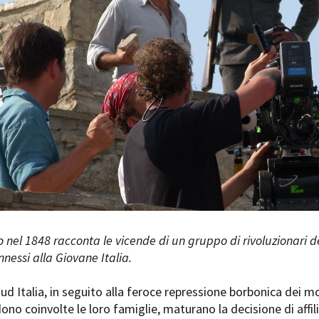
Days
Locarno F
LOCATION GUIDE
Mostra I
e
Cinemato
FILM DATABASE
Toronto I
Festa de
BOOK DATABASE
Torino Fi
David di
NEWS
Nastri d
Premio S
CASTING
STRUME
EVENTI, SPECIALI
Location 
Anteprime in Piemonte
Location
TFI Torino Film Industry - Production
o nel 1848 racconta le vicende di un gruppo di rivoluzionari d
Newslet
Days
nessi alla Giovane Italia.
Lavora c
Avenue Cove - Erasmus +
ent Fund
Stage - T
Guarda che storia!
sud Italia, in seguito alla feroce repressione borbonica dei m
Elenco O
La Grazia - Immagini e location della
affidame
ono coinvolte le loro famiglie, maturano la decisione di affili
Torino di Paolo Sorrentino