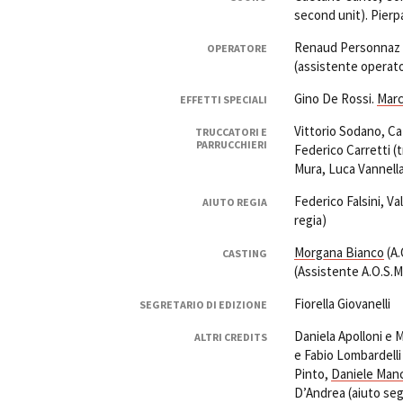
second unit). Pierp
Renaud Personnaz 
OPERATORE
(assistente operato
Gino De Rossi.
Marc
EFFETTI SPECIALI
Vittorio Sodano, Ca
TRUCCATORI E
PARRUCCHIERI
Federico Carretti (
Mura, Luca Vannella
Federico Falsini, Val
AIUTO REGIA
regia)
Morgana Bianco
(A.
CASTING
(Assistente A.O.S.M.
Fiorella Giovanelli
SEGRETARIO DI EDIZIONE
Daniela Apolloni e 
ALTRI CREDITS
e Fabio Lombardelli
Pinto,
Daniele Man
D’Andrea (aiuto seg