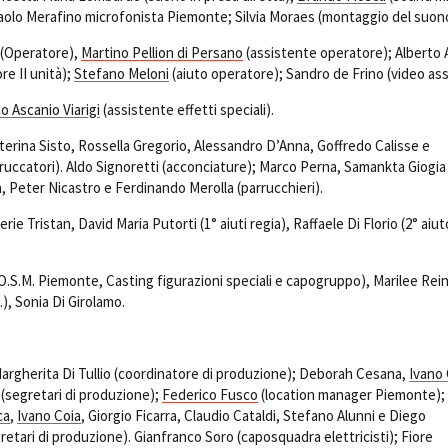
aolo Merafino microfonista Piemonte; Silvia Moraes (montaggio del suon
(Operatore),
Martino Pellion di Persano
(assistente operatore); Alberto A
re II unità);
Stefano Meloni
(aiuto operatore); Sandro de Frino (video ass
o Ascanio Viarigi
(assistente effetti speciali).
terina Sisto, Rossella Gregorio, Alessandro D’Anna, Goffredo Calisse e
truccatori). Aldo Signoretti (acconciature); Marco Perna, Samankta Giogia
, Peter Nicastro e Ferdinando Merolla (parrucchieri).
erie Tristan, David Maria Putorti (1° aiuti regia), Raffaele Di Florio (2° aiut
O.S.M. Piemonte, Casting figurazioni speciali e capogruppo), Marilee Rei
), Sonia Di Girolamo.
Margherita Di Tullio (coordinatore di produzione); Deborah Cesana,
Ivano 
 (segretari di produzione);
Federico Fusco
(location manager Piemonte); 
ca
,
Ivano Coia
, Giorgio Ficarra, Claudio Cataldi, Stefano Alunni e Diego
retari di produzione). Gianfranco Soro (caposquadra elettricisti); Fiore