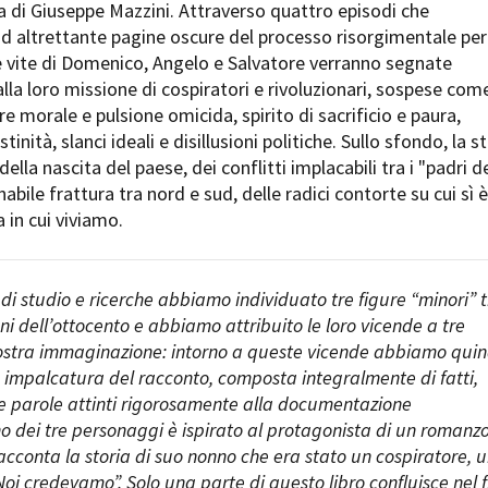
lia di Giuseppe Mazzini. Attraverso quattro episodi che
Open Day
d altrettante pagine oscure del processo risorgimentale per
Ciak in TOur!
, le vite di Domenico, Angelo e Salvatore verranno segnate
la loro missione di cospiratori e rivoluzionari, sospese com
re morale e pulsione omicida, spirito di sacrificio e paura,
tinità, slanci ideali e disillusioni politiche. Sullo sfondo, la s
andi e gare
Contatti
Privacy
Cookie policy
Whistleblowing
Credi
ella nascita del paese, dei conflitti implacabili tra i "padri d
anabile frattura tra nord e sud, delle radici contorte su cui sì è
a in cui viviamo.
di studio e ricerche abbiamo individuato tre figure “minori” t
ani dell’ottocento e abbiamo attribuito le loro vicende a tre
ostra immaginazione: intorno a queste vicende abbiamo quin
ra impalcatura del racconto, composta integralmente di fatti,
 parole attinti rigorosamente alla documentazione
no dei tre personaggi è ispirato al protagonista di un romanzo
acconta la storia di suo nonno che era stato un cospiratore, 
“Noi credevamo”. Solo una parte di questo libro confluisce nel f