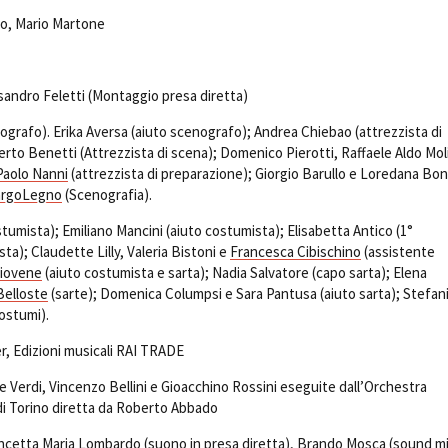
do, Mario Martone
andro Feletti (Montaggio presa diretta)
ografo). Erika Aversa (aiuto scenografo); Andrea Chiebao (attrezzista di
rto Benetti (Attrezzista di scena); Domenico Pierotti, Raffaele Aldo Mol
Paolo Nanni
(attrezzista di preparazione); Giorgio Barullo e Loredana Bon
argoLegno
(Scenografia).
tumista); Emiliano Mancini (aiuto costumista); Elisabetta Antico (1°
ta); Claudette Lilly, Valeria Bistoni e
Francesca Cibischino
(assistente
Giovene
(aiuto costumista e sarta); Nadia Salvatore (capo sarta); Elena
 Belloste
(sarte); Domenica Columpsi e Sara Pantusa (aiuto sarta); Stefan
ostumi).
 Edizioni musicali RAI TRADE
 Verdi, Vincenzo Bellini e Gioacchino Rossini eseguite dall’Orchestra
 di Torino diretta da Roberto Abbado
ncetta Maria Lombardo (suono in presa diretta),
Brando Mosca
(sound m