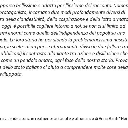
è apparso bellissimo e adatto per l’insieme del racconto. Dome
o protagonista, incarnano due modi profondamente diversi di
za della clandestinità, della cospirazione e della lotta armata
ggi è possibile cogliere intorno a noi, se non ci si limita ad
emi enormi come quello dell’indipendenza dei popoli su uno
ale. La loro storia ha per sfondo la problematicissima nascit
ano, le scelte di un paese eternamente diviso in due (allora tr
bblicani),il contrasto dilaniante tra azione e disillusione che
 come un pendolo amaro, ogni fase della nostra storia. Prova
e dello stato italiano ci aiuta a comprendere molte cose dell
sviluppata.
a a vicende storiche realmente accadute e al romanzo di Anna Banti “Noi