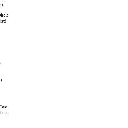
o).
irola
ist)
o
na
Coia
Luigi