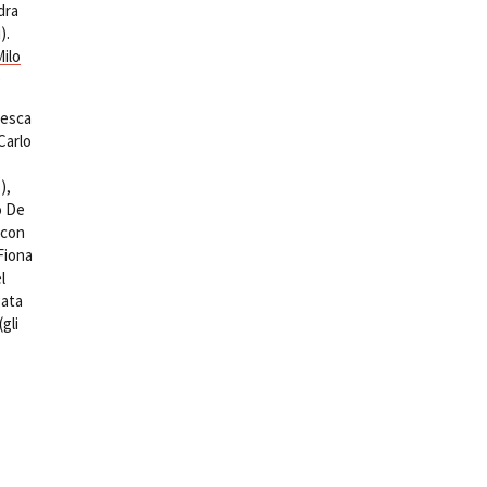
dra
).
ilo
)
cesca
Carlo
),
o De
 con
Fiona
l
gata
gli