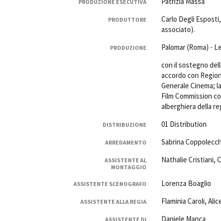
Patrizia Massa
PRODUZIONE ESECUTIVA
Carlo Degli Esposti
PRODUTTORE
associato).
Palomar (Roma) - Les
PRODUZIONE
con il sostegno del
accordo con Regione
Generale Cinema; la 
Film Commission con 
alberghiera della re
01 Distribution
DISTRIBUZIONE
Sabrina Coppolecch
ARREDAMENTO
Nathalie Cristiani, 
ASSISTENTE AL
MONTAGGIO
Lorenza Boaglio
ASSISTENTE SCENOGRAFO
Flaminia Caroli, Alic
ASSISTENTE ALLA REGIA
Daniele Manca
ASSISTENTE DI