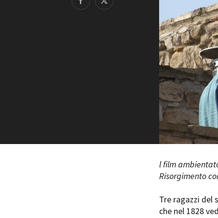
Rete regionale
Bilancio sociale
Amministrazione trasparent
Bandi e gare
Sostenibilità ambientale
SERVIZI
Servizi generali
Location scouting
Spazi nella sede FCTP
Sala Casting
Sala Paolo Tenna
FILM FUNDS
l film ambientat
Piemonte Film Tv Fund
Risorgimento con
Piemonte Film Tv Developm
Piemonte Doc Film Fund
Tre ragazzi del 
Short Film Fund
che nel 1828 ved