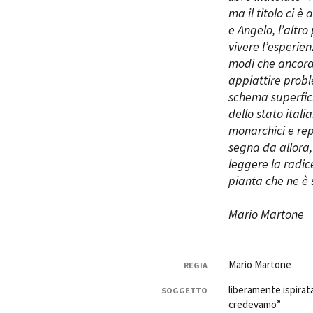
ma il titolo ci 
e Angelo, l’altr
vivere l’esperien
modi che ancora o
appiattire probl
schema superfici
dello stato itali
monarchici e repu
segna da allora,
leggere la radic
pianta che ne è 
Mario Martone
Mario Martone
REGIA
liberamente ispirat
SOGGETTO
credevamo”