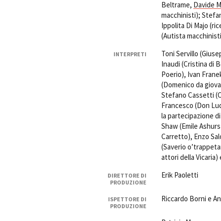
Beltrame,
Davide 
macchinisti); Stefa
Ippolita Di Majo (ri
(Autista macchinist
Toni Servillo (Gius
INTERPRETI
Inaudi (Cristina di 
Poerio), Ivan Frane
(Domenico da giovan
Stefano Cassetti (C
Francesco (Don Lud
la partecipazione d
Shaw (Emile Ashurst 
Carretto), Enzo Sal
(Saverio o’trappeta
attori della Vicaria
Erik Paoletti
DIRETTORE DI
PRODUZIONE
Riccardo Borni e An
ISPETTORE DI
PRODUZIONE