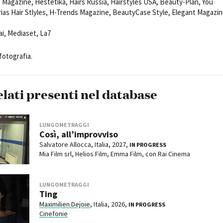
 Magazine, Hestetika, Hairs Russia, Hairstyles USA, Beauty-Plan, You
ias Hair Stlyles, H-Trends Magazine, BeautyCase Style, Elegant Magazi
ai, Mediaset, La7
fotografia.
elati presenti nel database
LUNGOMETRAGGI
Così, all’improvviso
Salvatore Allocca, Italia, 2027,
IN PROGRESS
Mia Film srl, Helios Film, Emma Film, con Rai Cinema
LUNGOMETRAGGI
Ting
Maximilien Dejoie
, Italia, 2026,
IN PROGRESS
Cinefonie