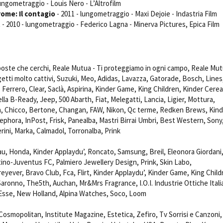
lungometraggio - Louis Nero - L’Altrofilm
ome: Il contagio
- 2011 - lungometraggio - Maxi Dejoie - Indastria Film
t
- 2010 - lungometraggio - Federico Lagna - Minerva Pictures, Epica Film
poste che cerchi, Reale Mutua - Ti proteggiamo in ogni campo, Reale Mut
ggetti molto cattivi, Suzuki, Meo, Adidas, Lavazza, Gatorade, Bosch, Lines
e, Ferrero, Clear, Saclà, Aspirina, Kinder Game, King Children, Kinder Cerea
la B-Ready, Jeep, 500 Abarth, Fiat, Melegatti, Lancia, Ligier, Mottura,
 Chicco, Bertone, Changan, FAW, Nikon, Qc terme, Redken Brews, Kind
ephora, InPost, Frisk, Panealba, Mastri Birrai Umbri, Best Western, Sony
rini, Marka, Calmadol, Torronalba, Prink
u, Honda, Kinder Applaydu’, Roncato, Samsung, Breil, Eleonora Giordani
tino-Juventus FC, Palmiero Jewellery Design, Prink, Skin Labo,
yever, Bravo Club, Fca, Flirt, Kinder Applaydu’, Kinder Game, King Child
Saronno, The5th, Auchan, Mr&Mrs Fragrance, I.O.I. Industrie Ottiche Itali
Esse, New Holland, Alpina Watches, Soco, Loom
l, Cosmopolitan, Institute Magazine, Estetica, Zefiro, Tv Sorrisi e Canzoni,