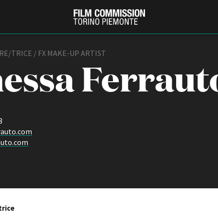
E/TRICE / FX MAKE-UP ARTIST
essa Ferraut
3
rauto.com
auto.com
PRODUCTION GUIDE
FESTIV
Società di produzione
Internat
Strutture di servizio
Berlinale
Filmfests
Professionisti
Festival
Attrici-Attori
trice
Biografil
Beginners