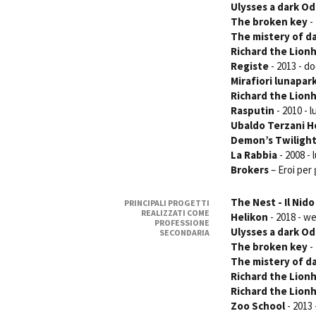
Ulysses a dark Od
The broken key
-
The mistery of d
Richard the Lionh
Registe
- 2013 - do
Mirafiori lunapar
Richard the Lion
Amministrazione trasparente
B
Rasputin
- 2010 - 
Ubaldo Terzani H
Demon’s Twiligh
La Rabbia
- 2008 - 
Brokers
– Eroi per
The Nest - Il Nido
PRINCIPALI PROGETTI
REALIZZATI COME
Helikon
- 2018 - w
PROFESSIONE
Ulysses a dark Od
SECONDARIA
The broken key
-
The mistery of d
Richard the Lionh
Richard the Lion
Zoo School
- 2013 