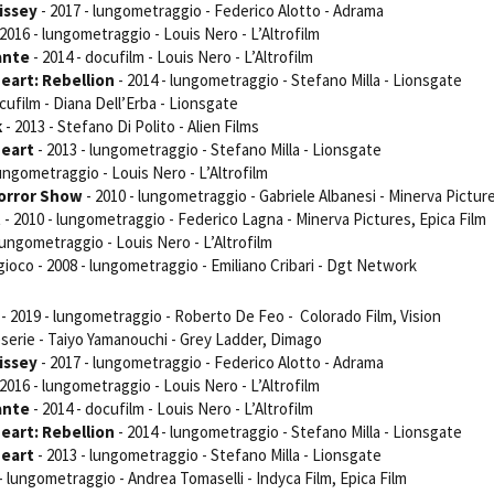
issey
- 2017 - lungometraggio - Federico Alotto - Adrama
Open Day
 2016 - lungometraggio - Louis Nero - L’Altrofilm
Ciak in TOur!
ante
- 2014 - docufilm - Louis Nero - L’Altrofilm
eart: Rebellion
- 2014 - lungometraggio - Stefano Milla - Lionsgate
cufilm - Diana Dell’Erba - Lionsgate
k
- 2013 - Stefano Di Polito - Alien Films
heart
- 2013 - lungometraggio - Stefano Milla - Lionsgate
andi e gare
Contatti
Privacy
Cookie policy
Whistleblowing
Credi
lungometraggio - Louis Nero - L’Altrofilm
orror Show
- 2010 - lungometraggio - Gabriele Albanesi - Minerva Pictur
t
- 2010 - lungometraggio - Federico Lagna - Minerva Pictures, Epica Film
lungometraggio - Louis Nero - L’Altrofilm
 gioco - 2008 - lungometraggio - Emiliano Cribari - Dgt Network
- 2019 - lungometraggio - Roberto De Feo - Colorado Film, Vision
eserie - Taiyo Yamanouchi - Grey Ladder, Dimago
issey
- 2017 - lungometraggio - Federico Alotto - Adrama
 2016 - lungometraggio - Louis Nero - L’Altrofilm
ante
- 2014 - docufilm - Louis Nero - L’Altrofilm
eart: Rebellion
- 2014 - lungometraggio - Stefano Milla - Lionsgate
heart
- 2013 - lungometraggio - Stefano Milla - Lionsgate
- lungometraggio - Andrea Tomaselli - Indyca Film, Epica Film