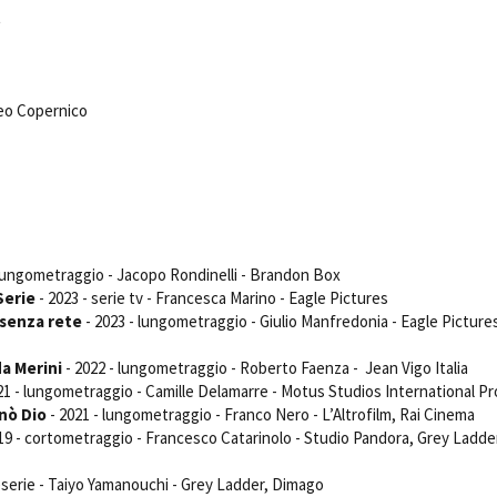
Days
t
Locarno F
LOCATION GUIDE
Mostra I
e
Cinemato
FILM DATABASE
Toronto I
eo Copernico
Festa de
BOOK DATABASE
Torino Fi
David di
NEWS
Nastri d
Premio S
CASTING
 lungometraggio - Jacopo Rondinelli - Brandon Box
STRUME
 Serie
- 2023 - serie tv - Francesca Marino - Eagle Pictures
EVENTI, SPECIALI
senza rete
- 2023 - lungometraggio - Giulio Manfredonia - Eagle Picture
Location 
Anteprime in Piemonte
Location
da Merini
- 2022 - lungometraggio - Roberto Faenza - Jean Vigo Italia
TFI Torino Film Industry - Production
Newslet
Days
21 - lungometraggio - Camille Delamarre - Motus Studios International P
Lavora c
nò Dio
- 2021 - lungometraggio - Franco Nero - L’Altrofilm, Rai Cinema
Avenue Cove - Erasmus +
ent Fund
Stage - T
19 - cortometraggio - Francesco Catarinolo - Studio Pandora, Grey Ladde
Guarda che storia!
Elenco O
La Grazia - Immagini e location della
affidame
eserie - Taiyo Yamanouchi - Grey Ladder, Dimago
Torino di Paolo Sorrentino