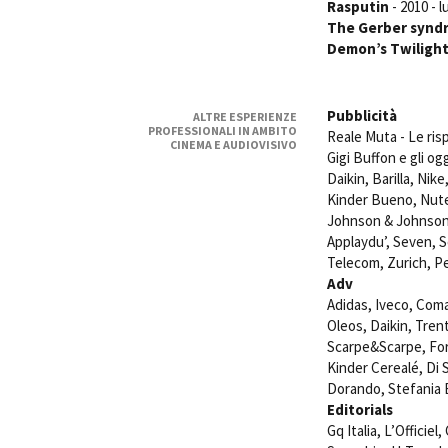
Rasputin
- 2010 - 
The Gerber syndr
Demon’s Twiligh
Pubblicità
ALTRE ESPERIENZE
PROFESSIONALI IN AMBITO
Reale Muta - Le ris
CINEMA E AUDIOVISIVO
Gigi Buffon e gli o
Daikin, Barilla, Nik
Kinder Bueno, Nutel
Johnson & Johnson,
Applaydu’, Seven, S
Telecom, Zurich, Pe
Adv
Adidas, Iveco, Coma
Oleos, Daikin, Tren
Scarpe&Scarpe, Fore
Kinder Cerealé, Di 
Dorando, Stefania 
Editorials
Gq Italia, L’Officie