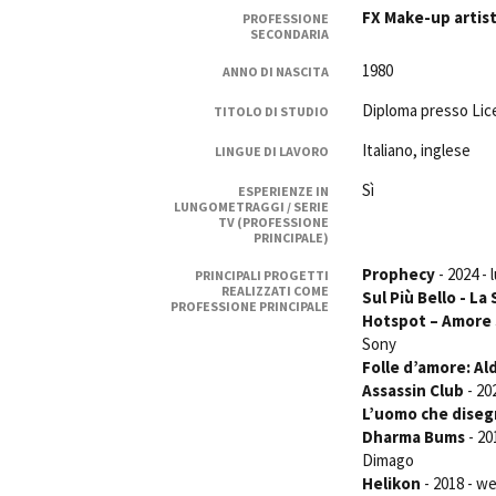
FX Make-up artis
PROFESSIONE
Rete regionale
SECONDARIA
Bilancio sociale
1980
ANNO DI NASCITA
Amministrazione trasparent
Bandi e gare
Diploma presso Lic
TITOLO DI STUDIO
Sostenibilità ambientale
Italiano, inglese
LINGUE DI LAVORO
SERVIZI
Sì
ESPERIENZE IN
Servizi generali
LUNGOMETRAGGI / SERIE
TV (PROFESSIONE
Location scouting
PRINCIPALE)
Spazi nella sede FCTP
Prophecy
- 2024 -
PRINCIPALI PROGETTI
Sala Casting
REALIZZATI COME
Sul Più Bello - La
PROFESSIONE PRINCIPALE
Sala Paolo Tenna
Hotspot – Amore 
Sony
FILM FUNDS
Folle d’amore: Al
Assassin Club
- 20
Piemonte Film Tv Fund
L’uomo che diseg
Piemonte Film Tv Developm
Dharma Bums
- 20
Piemonte Doc Film Fund
Dimago
Short Film Fund
Helikon
- 2018 - w