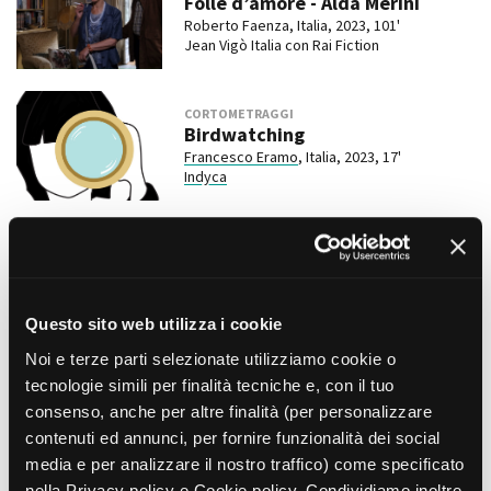
Folle d’amore - Alda Merini
Roberto Faenza, Italia, 2023, 101'
Jean Vigò Italia con Rai Fiction
CORTOMETRAGGI
Birdwatching
Francesco Eramo
, Italia, 2023, 17'
Indyca
LUNGOMETRAGGI
Assassin Club
Camille Delamarre, USA/Italia, 2023
Film Bridge International
Questo sito web utilizza i cookie
Noi e terze parti selezionate utilizziamo cookie o
CORTOMETRAGGI
tecnologie simili per finalità tecniche e, con il tuo
Beata Beatrix
consenso, anche per altre finalità (per personalizzare
Diana Dell'Erba
, Italia, 2023, 25'
contenuti ed annunci, per fornire funzionalità dei social
L'Altrofilm
media e per analizzare il nostro traffico) come specificato
nella Privacy policy e Cookie policy. Condividiamo inoltre