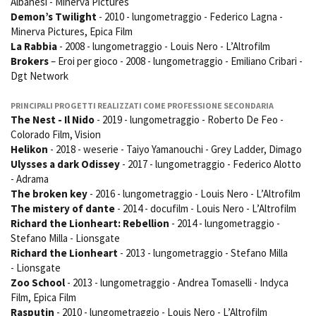
Albanesi - Minerva Pictures
Demon’s Twilight
- 2010 - lungometraggio - Federico Lagna -
Minerva Pictures, Epica Film
La Rabbia
- 2008 - lungometraggio - Louis Nero - L’Altrofilm
Amministrazione trasparente
Brokers
– Eroi per gioco - 2008 - lungometraggio - Emiliano Cribari -
Bandi e gare
Dgt Network
Contatti
Privacy
PRINCIPALI PROGETTI REALIZZATI COME PROFESSIONE SECONDARIA
Cookie policy
The Nest - Il Nido
- 2019 - lungometraggio - Roberto De Feo -
Whistleblowing
Colorado Film, Vision
Credits
Helikon
- 2018 - weserie - Taiyo Yamanouchi - Grey Ladder, Dimago
Ulysses a dark Odissey
- 2017 - lungometraggio - Federico Alotto
- Adrama
The broken key
- 2016 - lungometraggio - Louis Nero - L’Altrofilm
The mistery of dante
- 2014 - docufilm - Louis Nero - L’Altrofilm
Richard the Lionheart: Rebellion
- 2014 - lungometraggio -
Stefano Milla - Lionsgate
Richard the Lionheart
- 2013 - lungometraggio - Stefano Milla
- Lionsgate
Zoo School
- 2013 - lungometraggio - Andrea Tomaselli - Indyca
Film, Epica Film
Rasputin
- 2010 - lungometraggio - Louis Nero - L’Altrofilm