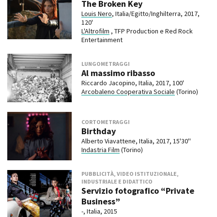
The Broken Key
Louis Nero
, Italia/Egitto/Inghilterra, 2017,
120'
L'Altrofilm
, TFP Production e Red Rock
Entertainment
LUNGOMETRAGGI
Al massimo ribasso
Riccardo Jacopino, Italia, 2017, 100'
Arcobaleno Cooperativa Sociale
(Torino)
CORTOMETRAGGI
Birthday
Alberto Viavattene, Italia, 2017, 15'30''
Indastria Film
(Torino)
PUBBLICITÀ, VIDEO ISTITUZIONALE,
INDUSTRIALE E DIDATTICO
Servizio fotografico “Private
Business”
-, Italia, 2015