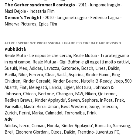
The Gerber syndrome: Il contagio
- 2011 - lungometraggio -
Maxi Dejoie - Indastria Film
Demon’s Twilight
- 2010 - lungometraggio - Federico Lagna -
Minerva Pictures, Epica Film
ALTRE ESPERIENZE PROFESSIONALI IN AMBITO CINEMA E AUDIOVISIVO
Pubblicità
Reale Muta - Le risposte che cerchi, Reale Mutua - Ti proteggiamo
in ogni campo, Reale Mutua - Gigi Buffon e gli oggetti molto cattivi,
Suzuki, Meo, Adidas, Lavazza, Gatorade, Bosch, Lines, Daikin,
Barilla, Nike, Ferrero, Clear, Saclà, Aspirina, Kinder Game, King
Children, Kinder Cerealé, Kinder Bueno, Nutella B-Ready, Jeep, 500
Abarth, Fiat, Melegatti, Lancia, Ligier, Mottura, Johnson &
Johnson, Chicco, Bertone, Changan, FAW, Nikon, Qc terme,
Redken Brews, Kinder Applaydu’, Seven, Sephora, InPost, Frisk,
Panealba, Mastri Birrai Umbri, Best Western, Sony, Telecom,
Zurich, Perini, Marka, Calmadol, Torronalba, Prink
Adv
Adidas, Iveco, Comau, Honda, Kinder Applaydu’, Roncato, Samsung,
Breil, Eleonora Giordani, Oleos, Daikin, Trentino-Juventus FC,