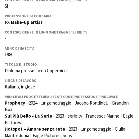
La Grazia - Immagini e
Rete regionale
Sì
location della Torino di Paolo
Bilancio sociale
Sorrentino
PROFESSIONE SECONDARIA
Amministrazione
FX Make-up artist
Open Day
trasparente
Ciak in TOur!
CON ESPERIENZE IN LUNGOMETRAGGI / SERIE TV
Bandi e gare
-
Sostenibilità ambientale
FESTIVAL, MARKETS,
ANNO DI NASCITA
AWARDS
1980
SERVIZI
International Film Festival
Servizi generali
Rotterdam
TITOLO DI STUDIO
Diploma presso Liceo Copernico
Location scouting
Berlinale Internationalen
Filmfestspiele Berlin
Spazi nella sede FCTP
LINGUE DI LAVORO
Festival de Cannes
Sala Casting
Italiano, inglese
Biografilm Festival - Bio to B
Sala Paolo Tenna
Industry Days
PRINCIPALI PROGETTI REALIZZATI COME PROFESSIONE PRINCIPALE
Prophecy
- 2024 - lungometraggio - Jacopo Rondinelli - Brandon
Locarno Film Festival
FILM FUNDS
Box
Mostra Internazionale d’Arte
Piemonte Film Tv Fund
Sul Più Bello - La Serie
- 2023 - serie tv - Francesca Marino - Eagle
Cinematografica Venezia
Pictures
Piemonte Film Tv
Toronto International Film
Development Fund
Hotspot – Amore senza rete
- 2023 - lungometraggio - Giulio
Festival
Manfredonia - Eagle Pictures, Sony
Piemonte Doc Film Fund
Festa del Cinema di Roma