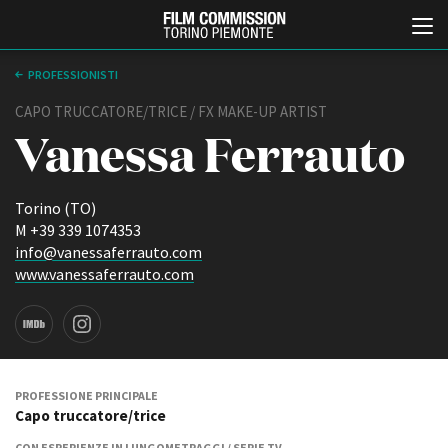
PROFESSIONISTI
CAPO TRUCCATORE/TRICE / FX MAKE-UP ARTIST
Vanessa Ferrauto
Torino (TO)
M +39 339 1074353
info@vanessaferrauto.com
Italiano
English
www.vanessaferrauto.com
ABOUT
EVENTI, SPECIALI
Chi siamo
Anteprime in Piemonte
Storia della Fondazione
TFI Torino Film Industry -
Production Days
Contatti
PROFESSIONE PRINCIPALE
Avenue Cove - Erasmus +
Capo truccatore/trice
La sede
Guarda che storia!
Partner
CON ESPERIENZE IN LUNGOMETRAGGI / SERIE TV