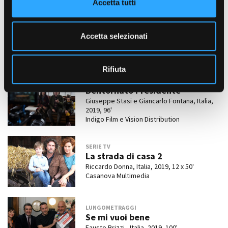
Accetta tutti
s
e
LUNGOMETRAGGI
The King’s Man - Le origini
n
Accetta selezionati
Matthew Vaughn, Gran Bretagna, USA,
s
Repubblica Ceca, Italia, 2020
o
Marv Films, Twentieth Century Fox
Rifiuta
LUNGOMETRAGGI
Bentornato Presidente
Giuseppe Stasi e Giancarlo Fontana, Italia,
2019, 96'
Indigo Film e Vision Distribution
SERIE TV
La strada di casa 2
Riccardo Donna, Italia, 2019, 12 x 50'
Casanova Multimedia
LUNGOMETRAGGI
Se mi vuoi bene
Fausto Brizzi , Italia, 2019, 100'