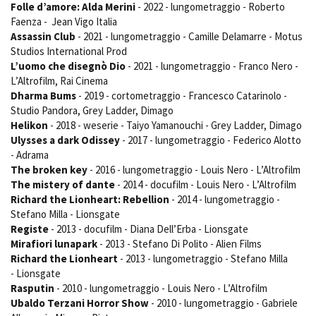
Folle d’amore: Alda Merini
- 2022 - lungometraggio - Roberto
Short Film Fund
Torino Film Festival
Faenza - Jean Vigo Italia
David di Donatello
Assassin Club
- 2021 - lungometraggio - Camille Delamarre - Motus
PRODUCTION GUIDE
Nastri d’Argento
Studios International Prod
Società di produzione
Premio Solinas
L’uomo che disegnò Dio
- 2021 - lungometraggio - Franco Nero -
Strutture di servizio
L’Altrofilm, Rai Cinema
Professionisti
Dharma Bums
- 2019 - cortometraggio - Francesco Catarinolo -
STRUMENTI
Studio Pandora, Grey Ladder, Dimago
Attrici-Attori
Location - Accedi al tuo
Helikon
- 2018 - weserie - Taiyo Yamanouchi - Grey Ladder, Dimago
Beginners
profilo
Ulysses a dark Odissey
- 2017 - lungometraggio - Federico Alotto
Location - Nuovo utente
- Adrama
LOCATION GUIDE
Newsletter
The broken key
- 2016 - lungometraggio - Louis Nero - L’Altrofilm
Lavora con noi
The mistery of dante
- 2014 - docufilm - Louis Nero - L’Altrofilm
FILM DATABASE
Stage - Tirocini - Scuola e
Richard the Lionheart: Rebellion
- 2014 - lungometraggio -
Lavoro
Stefano Milla - Lionsgate
Elenco Operatori Economici
Registe
- 2013 - docufilm - Diana Dell’Erba - Lionsgate
BOOK DATABASE
per affidamento lavori in
Mirafiori lunapark
- 2013 - Stefano Di Polito - Alien Films
economia
Richard the Lionheart
- 2013 - lungometraggio - Stefano Milla
NEWS
- Lionsgate
Rasputin
- 2010 - lungometraggio - Louis Nero - L’Altrofilm
CASTING
Ubaldo Terzani Horror Show
- 2010 - lungometraggio - Gabriele