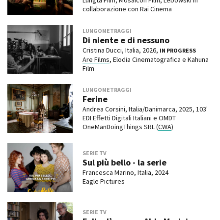
Lungta Film, Mosaicon Film, Lebowski in
collaborazione con Rai Cinema
LUNGOMETRAGGI
Di niente e di nessuno
Cristina Ducci, Italia, 2026,
IN PROGRESS
Are Films
, Elodia Cinematografica e Kahuna
Film
LUNGOMETRAGGI
Ferine
Andrea Corsini, Italia/Danimarca, 2025, 103'
EDI Effetti Digitali Italiani e OMDT
OneManDoingThings SRL (
CWA
)
SERIE TV
Sul più bello - la serie
Francesca Marino, Italia, 2024
Eagle Pictures
SERIE TV