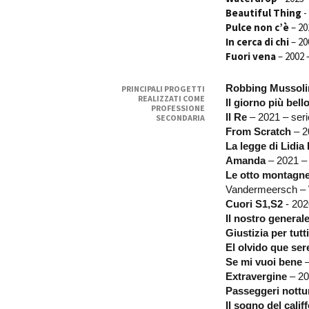
Beautiful Thing
-
Pulce non c’è
– 20
In cerca di chi
– 20
Fuori vena
– 2002 
Robbing Mussoli
PRINCIPALI PROGETTI
Amministrazione trasparente
B
REALIZZATI COME
Il giorno più bell
PROFESSIONE
Il Re
– 2021 – seri
SECONDARIA
From Scratch
– 20
La legge di Lidia
Amanda
– 2021 – 
Le otto montagn
Vandermeersch – W
Cuori S1,S2
- 202
Il nostro general
Giustizia per tutti
El olvido que se
Se mi vuoi bene
–
Extravergine
– 20
Passeggeri nottu
Il sogno del calif