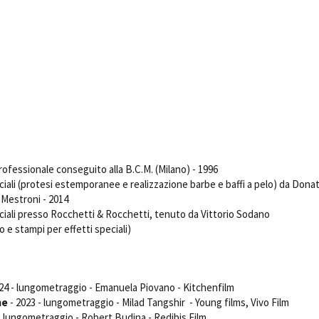
Days
Locarno F
LOCATION GUIDE
Mostra I
e
Cinemato
FILM DATABASE
Toronto I
Festa de
BOOK DATABASE
Torino Fi
David di
NEWS
Nastri d
Premio S
CASTING
rofessionale conseguito alla B.C.M. (Milano) - 1996
ciali (protesi estemporanee e realizzazione barbe e baffi a pelo) da Donat
STRUME
Mestroni - 2014
EVENTI, SPECIALI
Location 
eciali presso Rocchetti & Rocchetti, tenuto da Vittorio Sodano
Anteprime in Piemonte
Location
o e stampi per effetti speciali)
TFI Torino Film Industry - Production
Newslet
Days
Lavora c
Avenue Cove - Erasmus +
ent Fund
Stage - T
Guarda che storia!
24 - lungometraggio - Emanuela Piovano - Kitchenfilm
Elenco O
La Grazia - Immagini e location della
me
- 2023 - lungometraggio - Milad Tangshir - Young films, Vivo Film
affidame
Torino di Paolo Sorrentino
- lungometraggio - Robert Budina - Redibis Film