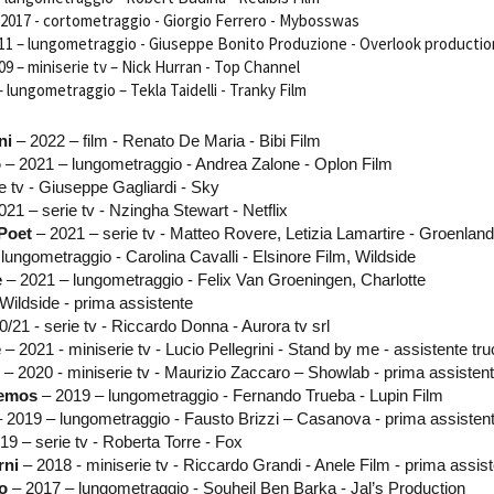
Open Day
 2017 - cortometraggio - Giorgio Ferrero - Mybosswas
11 – lungometraggio - Giuseppe Bonito Produzione - Overlook producti
Ciak in TOur!
09 – miniserie tv – Nick Hurran - Top Channel
– lungometraggio – Tekla Taidelli - Tranky Film
ni
– 2022 – film - Renato De Maria - Bibi Film
andi e gare
Contatti
Privacy
Cookie policy
Whistleblowing
Credi
o
– 2021 – lungometraggio - Andrea Zalone - Oplon Film
e tv - Giuseppe Gagliardi - Sky
21 – serie tv - Nzingha Stewart - Netflix
 Poet
– 2021 – serie tv - Matteo Rovere, Letizia Lamartire - Groenland
lungometraggio - Carolina Cavalli - Elsinore Film, Wildside
e
– 2021 – lungometraggio - Felix Van Groeningen, Charlotte
ildside - prima assistente
0/21 - serie tv - Riccardo Donna - Aurora tv srl
e
– 2021 - miniserie tv - Lucio Pellegrini - Stand by me - assistente tr
– 2020 - miniserie tv - Maurizio Zaccaro – Showlab - prima assisten
remos
– 2019 – lungometraggio - Fernando Trueba - Lupin Film
 2019 – lungometraggio - Fausto Brizzi – Casanova - prima assisten
19 – serie tv - Roberta Torre - Fox
rni
– 2018 - miniserie tv - Riccardo Grandi - Anele Film - prima assis
fo
– 2017 – lungometraggio - Souheil Ben Barka - Jal’s Production