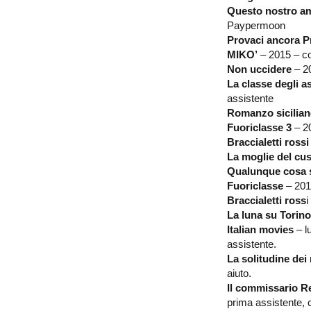
Questo nostro a
Paypermoon
Provaci ancora Pr
MIKO’
– 2015 – co
Non uccidere
– 20
La classe degli as
assistente
Romanzo sicilia
Fuoriclasse 3
– 2
Braccialetti rossi
La moglie del cu
Qualunque cosa 
Fuoriclasse
– 201
Braccialetti ross
i
La luna su Torino
Italian movies
– l
assistente.
La solitudine dei
aiuto.
Il commissario R
prima assistente, 