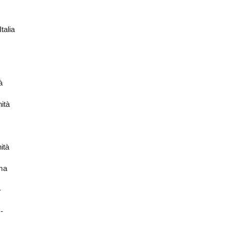
talia
à
ità
ità
ima
-
-