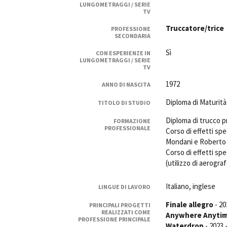
LUNGOMETRAGGI / SERIE
Rete regionale
TV
Bilancio sociale
Truccatore/trice
PROFESSIONE
Amministrazione trasparent
SECONDARIA
Bandi e gare
Sì
CON ESPERIENZE IN
Sostenibilità ambientale
LUNGOMETRAGGI / SERIE
TV
SERVIZI
1972
ANNO DI NASCITA
Servizi generali
Diploma di Maturità
TITOLO DI STUDIO
Location scouting
Spazi nella sede FCTP
Diploma di trucco p
FORMAZIONE
PROFESSIONALE
Corso di effetti spe
Sala Casting
Mondani e Roberto 
Sala Paolo Tenna
Corso di effetti sp
(utilizzo di aerograf
FILM FUNDS
Piemonte Film Tv Fund
Italiano, inglese
LINGUE DI LAVORO
Piemonte Film Tv Developm
Piemonte Doc Film Fund
Finale allegro
- 20
PRINCIPALI PROGETTI
REALIZZATI COME
Anywhere Anyti
Short Film Fund
PROFESSIONE PRINCIPALE
Waterdrop
- 2023 