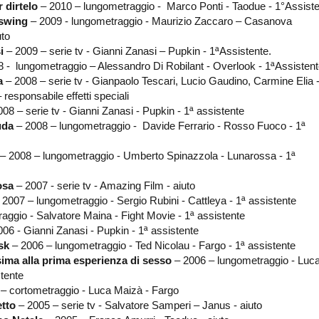
 dirtelo
– 2010 – lungometraggio - Marco Ponti - Taodue - 1°Assiste
 swing
– 2009 - lungometraggio - Maurizio Zaccaro – Casanova
uto
i
– 2009 – serie tv - Gianni Zanasi – Pupkin - 1ªAssistente.
 - lungometraggio – Alessandro Di Robilant - Overlook - 1ªAssistent
a
– 2008 – serie tv - Gianpaolo Tescari, Lucio Gaudino, Carmine Elia 
 responsabile effetti speciali
08 – serie tv - Gianni Zanasi - Pupkin - 1ª assistente
uda
– 2008 – lungometraggio - Davide Ferrario - Rosso Fuoco - 1ª
– 2008 – lungometraggio - Umberto Spinazzola - Lunarossa - 1ª
osa
– 2007 - serie tv - Amazing Film - aiuto
2007 – lungometraggio - Sergio Rubini - Cattleya - 1ª assistente
aggio - Salvatore Maina - Fight Movie - 1ª assistente
06 - Gianni Zanasi - Pupkin - 1ª assistente
sk
– 2006 – lungometraggio - Ted Nicolau - Fargo - 1ª assistente
ima alla prima esperienza di sesso
– 2006 – lungometraggio - Luc
stente
– cortometraggio - Luca Maizà - Fargo
etto
– 2005 – serie tv - Salvatore Samperi – Janus - aiuto