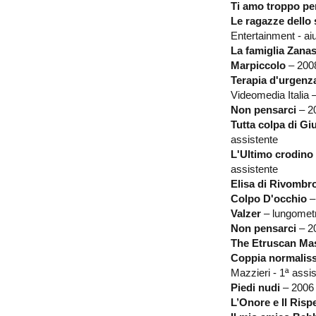
Ti amo troppo per
Le ragazze dello
Entertainment - ai
La famiglia Zanas
Marpiccolo
– 2008
Terapia d'urgenz
Videomedia Italia –
Non pensarci
– 20
Tutta colpa di Gi
assistente
L'Ultimo crodino
assistente
Elisa di Rivombr
Colpo D'occhio
– 
Valzer
– lungometr
Non pensarci
– 20
The Etruscan Ma
Coppia normaliss
Mazzieri - 1ª assi
Piedi nudi
– 2006 
L’Onore e Il Risp