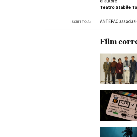
di autore
Teatro Stabile T
ANTEPAC associazion
ISCRITTO A:
Film corr