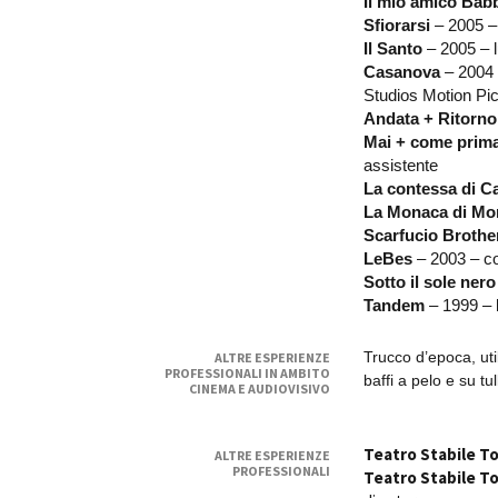
Il mio amico Bab
Sfiorarsi
– 2005 – 
Il Santo
– 2005 – l
Casanova
– 2004 
Studios Motion Pi
Andata + Ritorno
Mai + come prim
assistente
La contessa di Ca
La Monaca di Mo
Scarfucio Brothe
LeBes
– 2003 – co
Sotto il sole nero
Tandem
– 1999 – l
Trucco d’epoca, util
ALTRE ESPERIENZE
PROFESSIONALI IN AMBITO
baffi a pelo e su tu
CINEMA E AUDIOVISIVO
Teatro Stabile T
ALTRE ESPERIENZE
PROFESSIONALI
Teatro Stabile T