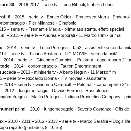
more 80
– 2016-2017 – serie tv - Luca Ribuoli, Isabella Leoni -
of! 6
– 2015 – serie tv - Enrico Oldoini, Francesca Marra - Endemol I
rtometraggio - Pier Milanese - Cinefonie
15 – serie tv - Fremantle Media - prima assistente, effetti speciali
ini
– 2015 – serie tv – Andrea Porporati - 11 Marzo Film - prima
no
– 2014 – serie tv – Lucio Pellegrini - Tao2 - assistente seconda unit
014 – serie tv – Tiziana Aristarco - ITC MOVIE - seconda unità
– 2014 – serie tv – Giacomo Campiotti - Palomar - capo reparto 2° un
stode
– 2014 – cortometraggio - Tauron Entertainment
succeda
– 2013 - miniserie tv - Alberto Negrin - 11 Marzo film
3 – serie tv – Riccardo Donna - ITV movies - assistente
 – 2013 – serie tv - Giacomo Campiotti – Palomar - capo reparto 2° un
– 2012 - lungometraggio - Davide Ferrario - Rossofuoco
ungometraggio – Mattia Pellegrini - Indiana Production Company - pr
 numeri primi
– 2010 – lungometraggio - Saverio Costanzo - Offside 
ex
– 2010 - 2011 – 2012 - 2013 – serie tv - Marco Serafini – Dog’s life 
capo reparto (puntate 6, 8, 10 S5)