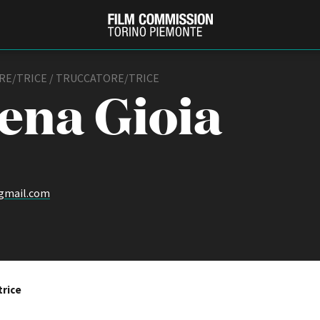
E/TRICE / TRUCCATORE/TRICE
ena Gioia
gmail.com
PRODUCTION GUIDE
FESTIV
Società di produzione
Internat
Strutture di servizio
Berlinale
Filmfests
Professionisti
trice
Festival
Attrici-Attori
Biografil
Beginners