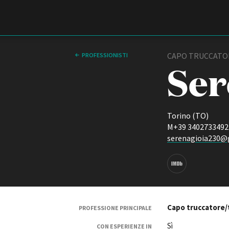
Film Commission
Torino Piemonte
CAPO TRUCCATOR
PROFESSIONISTI
Ser
Torino (TO)
M+39 3402733492
serenagioia230@
IMDB page
ABOUT
Chi siamo
Storia della Fondazione
Contatti
Capo truccatore/
PROFESSIONE PRINCIPALE
La sede
Sì
Partner
CON ESPERIENZE IN