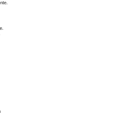
nte.
e.
-
a