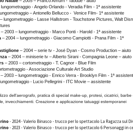
bo Natale
– 2005 – Franco Amurri - Taodue - aiuto
lungometraggio - Angelo Orlando - Veradia Film - 1ª assistente
ungometraggio – Antonello Bellucco - Venice Film- 1ª assistente
– lungometraggio - Lasse Hallstrom - Touchstone Pictures, Walt Dis
ctures
– 2003 – lungometraggio - Marco Ponti - Harold - 1ª assistente
a
– 2004 – lungometraggio - Giacomo Campiotti - Prana Film - 1ª
stiglione
– 2004 – serie tv - José Dyan - Cosmo Production – aiuto
nza
– 2004 – miniserie tv – Alberto Sirani - Compagnia Leone – aiuto
rs
– 2003 – cortometraggio - T. Cagnor - Blue Film
rtometraggio - Associazione Culturale Art Studio
– 2003 – lungometraggio - Enrico Verra - Brooklyn Film - 1ª assisten
ungometraggio - Lucio Pellegrini - ITC Movie – assistente
izzo dell'aerografo, pratica di special make-up, protesi, cicatrici, barbe
lle, invecchiamenti.
Creazione e applicazione tatuaggi estemporanei
orino
- 2024 - Valerio Binasco - trucco per lo spettacolo La Ragazza sul D
orino
- 2023 - Valerio Binasco - trucco per lo spettacolo 6 Personaggi in c