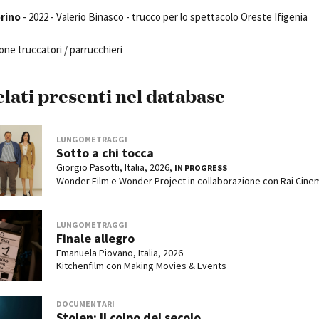
orino
- 2022 - Valerio Binasco - trucco per lo spettacolo Oreste Ifigenia
e truccatori / parrucchieri
elati presenti nel database
LUNGOMETRAGGI
Sotto a chi tocca
Giorgio Pasotti, Italia, 2026,
IN PROGRESS
Wonder Film e Wonder Project in collaborazione con Rai Cine
LUNGOMETRAGGI
Finale allegro
Emanuela Piovano, Italia, 2026
Kitchenfilm con
Making Movies & Events
DOCUMENTARI
Stolen: Il colpo del secolo