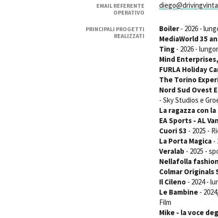
diego@drivingvint
EMAIL REFERENTE
OPERATIVO
Boiler
- 2026 - lun
PRINCIPALI PROGETTI
REALIZZATI
MediaWorld 35 an
Ting
- 2026 - lungo
Mind Enterprises
Amministrazione trasparente
FURLA Holiday C
B
The Torino Exper
Nord Sud Ovest E
- Sky Studios e Gro
La ragazza con la
EA Sports - AL Van
Cuori S3
- 2025 - R
La Porta Magica
- 
Veralab
- 2025 - sp
Nellafolla fashio
Colmar Originals
Il Cileno
- 2024 - l
Le Bambine
- 2024
Film
Mike - la voce degl