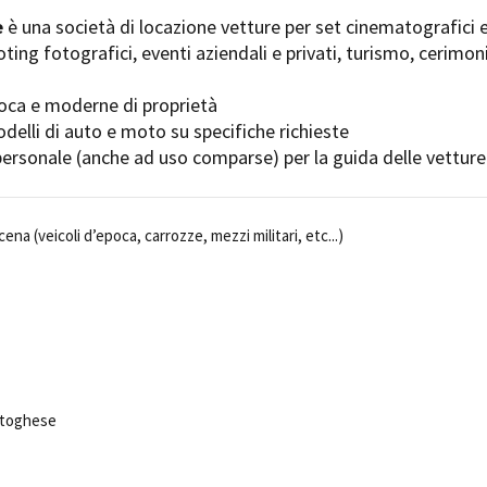
Days
e
è una società di locazione vetture per set cinematografici 
Locarno F
LOCATION GUIDE
oting fotografici, eventi aziendali e privati, turismo, cerimon
Mostra I
e
Cinemato
FILM DATABASE
oca e moderne di proprietà
Toronto I
elli di auto e moto su specifiche richieste
Festa de
BOOK DATABASE
 personale (anche ad uso comparse) per la guida delle vetture
Torino Fi
David di
NEWS
Nastri d
ena (veicoli d’epoca, carrozze, mezzi militari, etc...)
Premio S
CASTING
STRUME
EVENTI, SPECIALI
Location 
Anteprime in Piemonte
Location
TFI Torino Film Industry - Production
Newslet
Days
Lavora c
Avenue Cove - Erasmus +
ent Fund
Stage - T
ortoghese
Guarda che storia!
Elenco O
La Grazia - Immagini e location della
affidame
Torino di Paolo Sorrentino