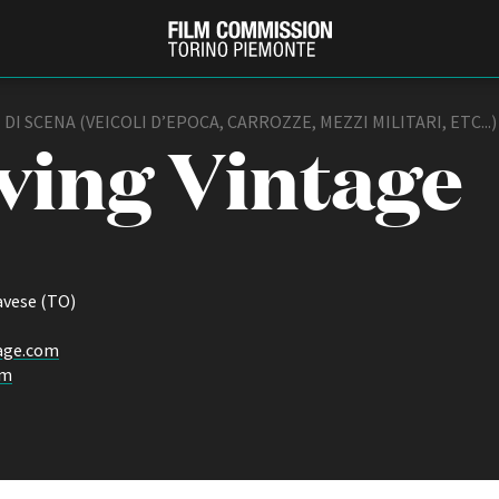
I SCENA (VEICOLI D’EPOCA, CARROZZE, MEZZI MILITARI, ETC...)
ving Vintage
avese (TO)
age.com
PRODUCTION GUIDE
FESTIV
om
Società di produzione
Internat
Strutture di servizio
Berlinale
Filmfests
Professionisti
Festival
Attrici-Attori
Biografil
Beginners