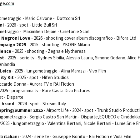
age.com
Open Day
Ciak in TOur!
gometraggio - Mario Calvone - Dottcom Srl
ni
- 2026 - spot - Little Bull Srl
metraggio - Maximilien Dejoie - Cinefonie Scarl
, Negroni Love
- 2026 - shooting cover album discografico - Bifora Ltd
ampaign 2025
andi e gare
Contatti
- 2025 - shooting - YKONE Milano
Privacy
Cookie policy
Whistleblowing
Credi
ience
- 2025 - shooting - Zegna e Mytheresa
st
- 2025 - serie tv - Sydney Sibilia, Alessio Lauria, Simone Godano, Alice Fi
enlandia
 Leica
- 2025 - lungometraggio - Alina Marazzi - Vivo Film
ity Kit
- 2025 - spot - Hifen Studios
iccardo Donna - Aurora TV e RAI Fiction
2025 - programma tv - Rai e Casta Diva Pictures
ot - Disparte
n brand
- 2024 - spot - Stream Italy
 Spring/Summer 2025
- Airport Life - 2024 - spot - Trunk Studio Product
ungometraggio - Sergio Castro San Martín- Disparte,EQUECO e Cinédok
/2025 - lungometraggio - Valentina Bertani, Nicole Bertani - Lume Srl e 
i italiani
- 2024 - serie tv - Giuseppe Bonito - Rai Fiction e Viola Film