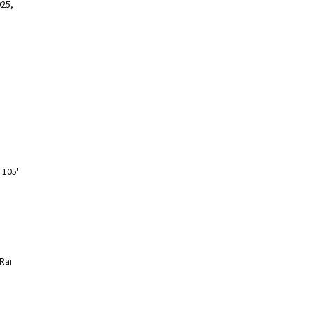
025,
 105'
Rai