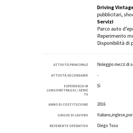
Rete regionale
Driving Vintag
Bilancio sociale
pubblicitari, sho
Amministrazione trasparent
Servizi
Bandi e gare
Parco auto d’ep
Sostenibilità ambientale
Reperimento mod
Disponibilità di
SERVIZI
Servizi generali
Location scouting
Noleggio mezzi di sc
ATTIVITÀ PRINCIPALE
Spazi nella sede FCTP
-
ATTIVITÀ SECONDARIE
Sala Casting
Sala Paolo Tenna
Sì
ESPERIENZA IN
LUNGOMETRAGGI / SERIE
TV
FILM FUNDS
2016
ANNO DI COSTITUZIONE
Piemonte Film Tv Fund
Piemonte Film Tv Developm
Italiano,inglese,p
LINGUE DI LAVORO
Piemonte Doc Film Fund
Diego Toso
REFERENTE OPERATIVO
Short Film Fund