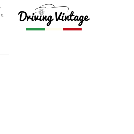
e
ilm Festival
ie.
nternazionale d’Arte
grafica Venezia
nternational Film Festival
l Cinema di Roma
lm Festival
 Donatello
’Argento
olinas
NTI
- Accedi al tuo profilo
 - Nuovo utente
ter
on noi
irocini - Scuola e Lavoro
peratori Economici per
nto lavori in economia