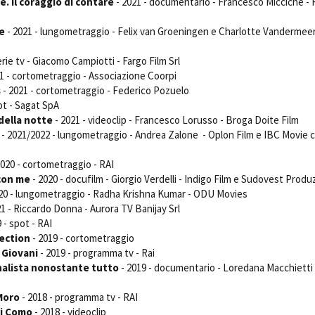
. Il coraggio di contare
- 2021 - documentario - Francesco Miccichè -
e
- 2021 - lungometraggio - Felix van Groeningen e Charlotte Vandermee
erie tv - Giacomo Campiotti - Fargo Film Srl
1 - cortometraggio - Associazione Coorpi
s
- 2021 - cortometraggio - Federico Pozuelo
ot - Sagat SpA
 della notte
- 2021 - videoclip - Francesco Lorusso - Broga Doite Film
- 2021/2022 - lungometraggio - Andrea Zalone - Oplon Film e IBC Movie 
2020 - cortometraggio - RAI
 con me
- 2020 - docufilm - Giorgio Verdelli - Indigo Film e Sudovest Produ
20 - lungometraggio - Radha Krishna Kumar - ODU Movies
1 - Riccardo Donna - Aurora TV Banijay Srl
 - spot - RAI
lection
- 2019 - cortometraggio
 Giovani
- 2019 - programma tv - Rai
nalista nonostante tutto
- 2019 - documentario - Loredana Macchietti 
 Moro
- 2018 - programma tv - RAI
di Como
- 2018 - videoclip