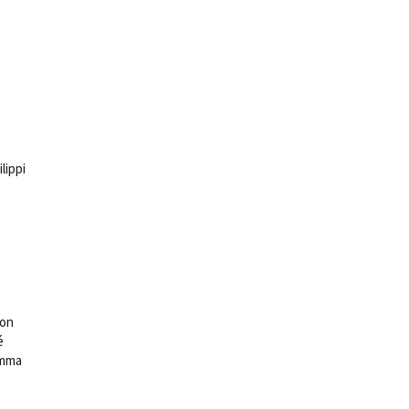
ts
lippi
ion
ké
Emma