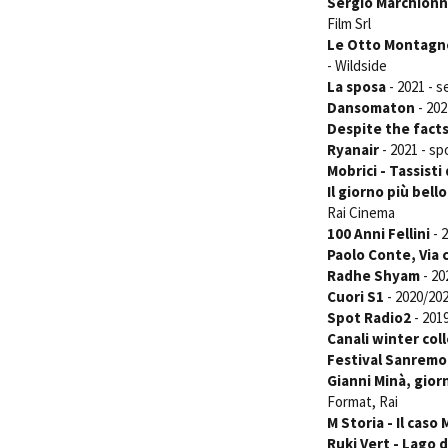
Sergio Marchionne
Film Srl
Le Otto Montagn
- Wildside
La sposa
- 2021 - s
Dansomaton
- 202
Despite the fact
Ryanair
- 2021 - sp
Mobrici - Tassisti
Il giorno più bello
Rai Cinema
100 Anni Fellini
- 
Paolo Conte, Via
Radhe Shyam
- 20
Cuori S1
- 2020/202
Spot Radio2
- 2019
Canali winter col
Festival Sanremo
Gianni Minà, gior
Format, Rai
M Storia - Il caso
Ruki Vert - Lago 