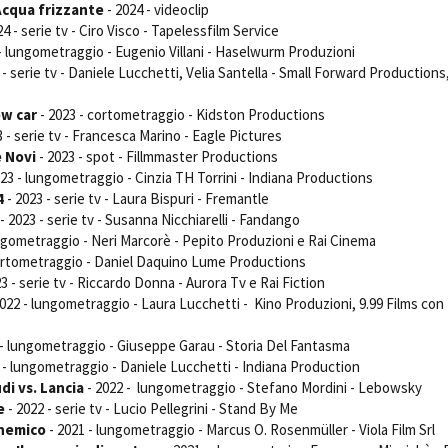
Acqua frizzante
- 2024 - videoclip
24 - serie tv - Ciro Visco - Tapelessfilm Service
- lungometraggio - Eugenio Villani - Haselwurm Produzioni
 - serie tv - Daniele Lucchetti, Velia Santella - Small Forward Productions
w car
- 2023 - cortometraggio - Kidston Productions
3 - serie tv - Francesca Marino - Eagle Pictures
 Novi
- 2023 - spot - Fillmmaster Productions
23 - lungometraggio - Cinzia TH Torrini - Indiana Productions
4
- 2023 - serie tv - Laura Bispuri - Fremantle
- 2023 - serie tv - Susanna Nicchiarelli - Fandango
ungometraggio - Neri Marcorè - Pepito Produzioni e Rai Cinema
cortometraggio - Daniel Daquino Lume Productions
3 - serie tv - Riccardo Donna - Aurora Tv e Rai Fiction
022 - lungometraggio - Laura Lucchetti - Kino Produzioni, 9.99 Films con 
 - lungometraggio - Giuseppe Garau - Storia Del Fantasma
 - lungometraggio - Daniele Lucchetti - Indiana Production
di vs. Lancia
- 2022 - lungometraggio - Stefano Mordini - Lebowsky
e
- 2022 - serie tv - Lucio Pellegrini - Stand By Me
 nemico
- 2021 - lungometraggio - Marcus O. Rosenmüller - Viola Film Srl