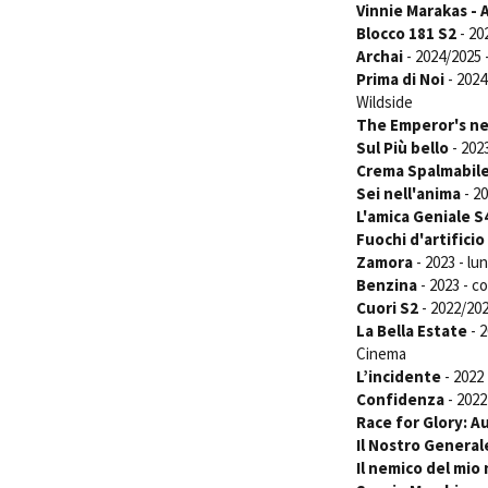
Vinnie Marakas - 
Blocco 181 S2
- 20
Archai
- 2024/2025 
Prima di Noi
- 2024
Wildside
The Emperor's ne
Sul Più bello
- 202
Crema Spalmabile
Sei nell'anima
- 20
L'amica Geniale S
Fuochi d'artificio
Zamora
- 2023 - l
Benzina
- 2023 - 
Cuori S2
- 2022/202
La Bella Estate
- 2
Cinema
L’incidente
- 2022
Confidenza
- 2022
Race for Glory: Au
Il Nostro General
Il nemico del mio