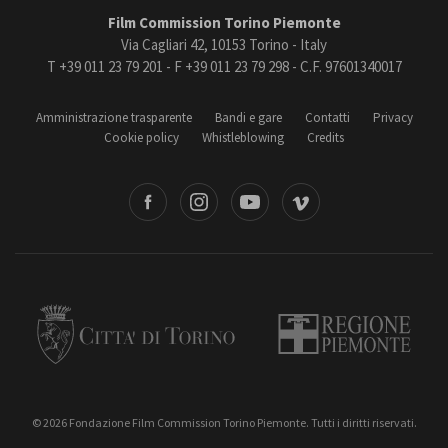
Film Commission Torino Piemonte
Via Cagliari 42, 10153 Torino - Italy
T +39 011 23 79 201 - F +39 011 23 79 298 - C.F. 97601340017
Amministrazione trasparente
Bandi e gare
Contatti
Privacy
Cookie policy
Whistleblowing
Credits
book
Instagram
Youtube
Vimeo
Torino
Regione Piemonte
© 2026 Fondazione Film Commission Torino Piemonte. Tutti i diritti riservati.