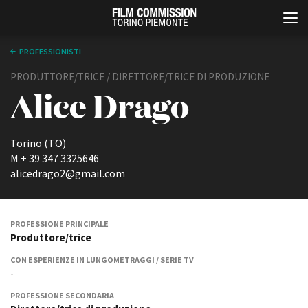
PROFESSIONISTI
PRODUTTORE/TRICE / DIRETTORE/TRICE DI PRODUZIONE
Alice Drago
Torino (TO)
M + 39 347 3325646
alicedrago2@gmail.com
Italiano
English
ABOUT
EVENTI, SPECIALI
PROFESSIONE PRINCIPALE
Produttore/trice
Chi siamo
Anteprime in Piemonte
Storia della Fondazione
TFI Torino Film Industry -
CON ESPERIENZE IN LUNGOMETRAGGI / SERIE TV
Production Days
Contatti
-
Avenue Cove - Erasmus +
La sede
PROFESSIONE SECONDARIA
Guarda che storia!
Partner