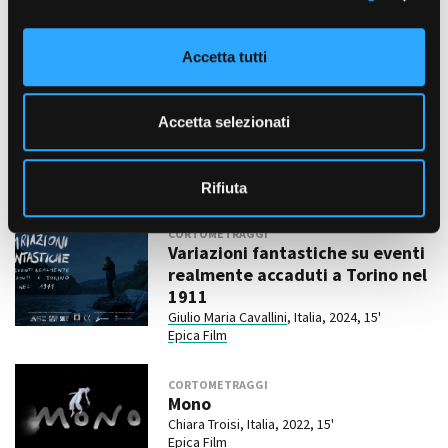
LUNGOMETRAGGI
o
Bove
n
Matteo Fresi
, Italia, 2026,
IN PROGRESS
Accetta tutti
Epica Film
s
e
n
Accetta selezionati
CORTOMETRAGGI
s
L’ acqua verde
o
Manuel Coser
, Italia, 2024, 10'
Epica Film
Rifiuta
CORTOMETRAGGI
Variazioni fantastiche su eventi
realmente accaduti a Torino nel
1911
Giulio Maria Cavallini
, Italia, 2024, 15'
Epica Film
CORTOMETRAGGI
Mono
Chiara Troisi, Italia, 2022, 15'
Epica Film