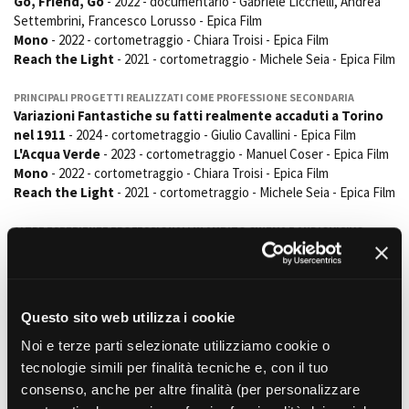
Go, Friend, Go
- 2022 - documentario - Gabriele Licchelli, Andrea
Short Film Fund
Torino Film Festival
Settembrini, Francesco Lorusso - Epica Film
Mono
- 2022 - cortometraggio - Chiara Troisi - Epica Film
David di Donatello
PRODUCTION GUIDE
Reach the Light
- 2021 - cortometraggio - Michele Seia - Epica Film
Nastri d’Argento
Società di produzione
Premio Solinas
PRINCIPALI PROGETTI REALIZZATI COME PROFESSIONE SECONDARIA
Strutture di servizio
Variazioni Fantastiche su fatti realmente accaduti a Torino
Professionisti
STRUMENTI
nel 1911
- 2024 - cortometraggio - Giulio Cavallini - Epica Film
Attrici-Attori
Location - Accedi al tuo
L'Acqua Verde
- 2023 - cortometraggio - Manuel Coser - Epica Film
Beginners
profilo
Mono
- 2022 - cortometraggio - Chiara Troisi - Epica Film
Location - Nuovo utente
Reach the Light
- 2021 - cortometraggio - Michele Seia - Epica Film
LOCATION GUIDE
Newsletter
ALTRE ESPERIENZE PROFESSIONALI IN AMBITO CINEMA E AUDIOVISIVO
Lavora con noi
Docente di produzione cinematografica e documentario alla Scuola
FILM DATABASE
Stage - Tirocini - Scuola e
Holden e presso IED
Lavoro
Elenco Operatori Economici
BOOK DATABASE
COLLABORAZIONI
per affidamento lavori in
Questo sito web utilizza i cookie
Redibis Film (Torino)
economia
NEWS
Epica Film (Torino)
Noi e terze parti selezionate utilizziamo cookie o
tecnologie simili per finalità tecniche e, con il tuo
CASTING
consenso, anche per altre finalità (per personalizzare