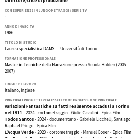
Direttore/trice di produzione
La Grazia - Immagini e
Rete regionale
location della Torino di Paolo
CON ESPERIENZE IN LUNGOMETRAGGI / SERIE TV
Bilancio sociale
Sorrentino
-
Amministrazione
Open Day
trasparente
ANNO DI NASCITA
Ciak in TOur!
1986
Bandi e gare
Sostenibilità ambientale
TITOLO DI STUDIO
FESTIVAL, MARKETS,
Laurea specialistica DAMS — Università di Torino
AWARDS
SERVIZI
International Film Festival
FORMAZIONE PROFESSIONALE
Servizi generali
Rotterdam
Master in Tecniche della Narrazione presso Scuola Holden (2005-
Location scouting
Berlinale Internationalen
2007)
Filmfestspiele Berlin
Spazi nella sede FCTP
Festival de Cannes
LINGUE DI LAVORO
Sala Casting
Italiano, inglese
Biografilm Festival - Bio to B
Sala Paolo Tenna
Industry Days
PRINCIPALI PROGETTI REALIZZATI COME PROFESSIONE PRINCIPALE
Locarno Film Festival
Variazioni Fantastiche su fatti realmente accaduti a Torino
FILM FUNDS
Mostra Internazionale d’Arte
nel 1911
- 2024 - cortometraggio - Giulio Cavallini - Epica Film
Piemonte Film Tv Fund
Cinematografica Venezia
Todos Santos
- 2024 - documentario - Gabriele Licchelli, Santiago
Piemonte Film Tv
Toronto International Film
Raphael Priego - Epica Film
Development Fund
Festival
L'Acqua Verde
- 2023 - cortometraggio - Manuel Coser - Epica Film
Piemonte Doc Film Fund
Festa del Cinema di Roma