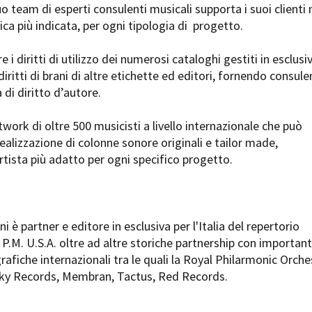
uo team di esperti consulenti musicali supporta i suoi clienti 
Open Day
ica più indicata, per ogni tipologia di progetto.
Ciak in TOur!
 i diritti di utilizzo dei numerosi cataloghi gestiti in esclusi
diritti di brani di altre etichette ed editori, fornendo consul
 di diritto d’autore.
andi e gare
Contatti
Privacy
Cookie policy
Whistleblowing
Credi
twork di oltre 500 musicisti a livello internazionale che può
realizzazione di colonne sonore originali e tailor made,
rtista più adatto per ogni specifico progetto.
ni è partner e editore in esclusiva per l'Italia del repertorio
P.M. U.S.A. oltre ad altre storiche partnership con important
rafiche internazionali tra le quali la Royal Philarmonic Orche
sky Records, Membran, Tactus, Red Records.