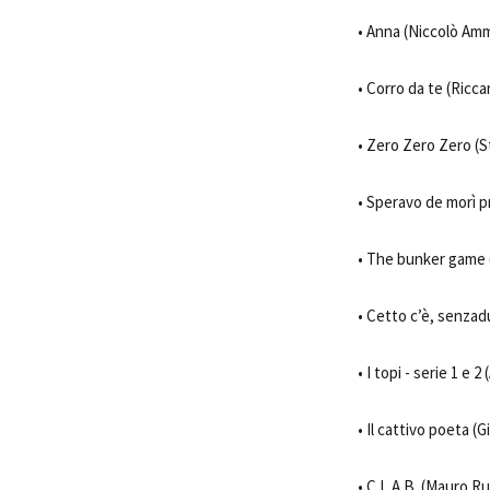
• Anna (Niccolò Amma
• Corro da te (Ricca
• Zero Zero Zero (St
• Speravo de morì pr
• The bunker game (R
• Cetto c’è, senzad
• I topi - serie 1 e 
• Il cattivo poeta (G
• C.L.A.B. (Mauro R