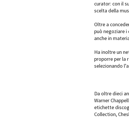
curator: con il s
scelta della mus
Oltre a concedere
può negoziare i 
anche in materia
Amministrazione trasparente
B
Ha inoltre un ne
proporre per la 
selezionando l’a
Da oltre dieci an
Warner Chappell 
etichette discog
Collection, Che