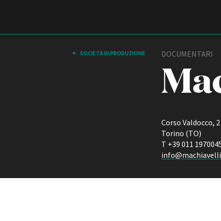
Film Commission
Torino Piemonte
DOCUMENTARI
SOCIETÀ DI PRODUZIONE
Mac
Corso Valdocco, 2
Torino (TO)
T +39 011 197004
info@machiavell
ABOUT
Chi siamo
Storia della Fondazione
Contatti
La sede
Partner