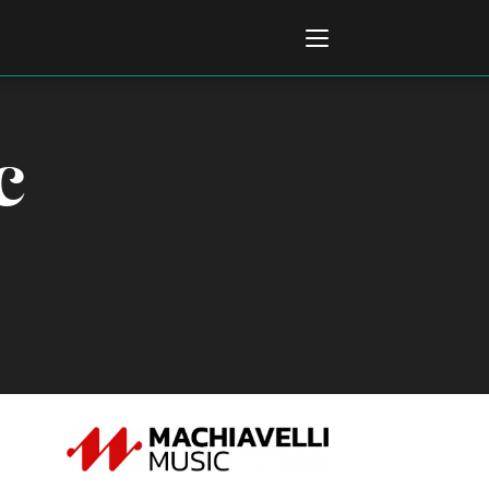
c
Italiano
English
AL, MARKETS, AWARDS
ional Film Festival Rotterdam
 Internationalen
piele Berlin
 de Cannes
m Festival - Bio to B Industry