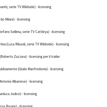
niti, serie TV Wildside) - licensing
rdo Milani) - licensing
efano Sollima, serie TV Cattleya) - licensing
ima (Luca Ribuoli, serie TV Wildside) - licensing
oberto Zazzara) - licensing per il trailer
ubbiamente (Giulio Manfredonia) - licensing
2 (Antonio Albanese) - licensing
ianluca Jodice) - licensing
usso Rouge) - licensing