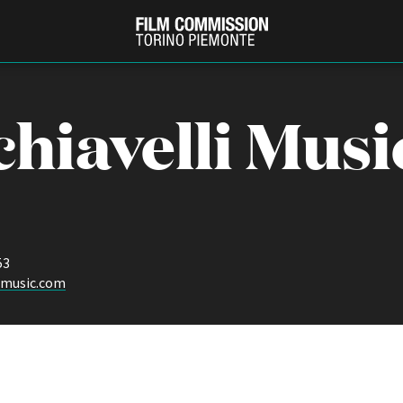
hiavelli Musi
53
imusic.com
PRODUCTION GUIDE
FESTIV
Società di produzione
Internat
Strutture di servizio
Berlinale
Filmfests
Professionisti
Festival
Attrici-Attori
Biografil
Beginners