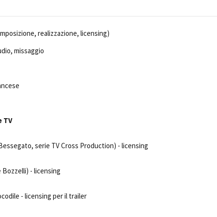
posizione, realizzazione, licensing)
dio, missaggio
rancese
e TV
Bessegato, serie TV Cross Production) - licensing
Bozzelli) - licensing
ocodile - licensing per il trailer