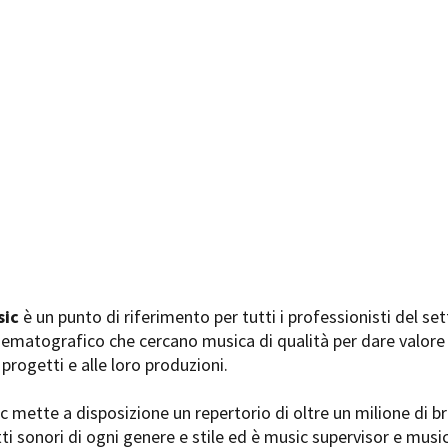
Days
Locarno F
LOCATION GUIDE
Mostra I
e
Cinemato
FILM DATABASE
Toronto I
Festa de
BOOK DATABASE
Torino Fi
David di
NEWS
Nastri d
Premio S
CASTING
STRUME
EVENTI, SPECIALI
Location 
Anteprime in Piemonte
Location
sic
è un punto di riferimento per tutti i professionisti del se
TFI Torino Film Industry - Production
Newslet
nematografico che cercano musica di qualità per dare valore
Days
Lavora c
 progetti e alle loro produzioni.
Avenue Cove - Erasmus +
ent Fund
Stage - T
Guarda che storia!
Elenco O
c mette a disposizione un repertorio di oltre un milione di br
La Grazia - Immagini e location della
affidame
tti sonori di ogni genere e stile ed è music supervisor e musi
Torino di Paolo Sorrentino