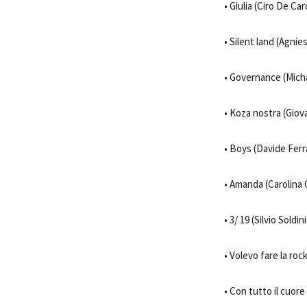
• Giulia (Ciro De Caro
• Silent land (Agni
• Governance (Micha
• Koza nostra (Giovan
• Boys (Davide Ferra
• Amanda (Carolina C
• 3/ 19 (Silvio Soldini
• Volevo fare la roc
• Con tutto il cuore