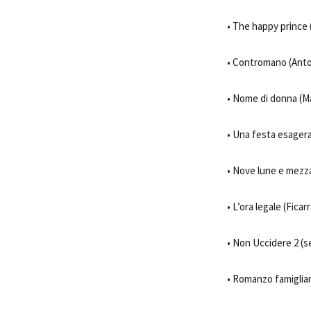
• The happy prince (
• Contromano (Antoni
• Nome di donna (Mar
• Una festa esagerat
• Nove lune e mezza 
• L’ora legale (Fica
• Non Uccidere 2 (s
• Romanzo famigliar