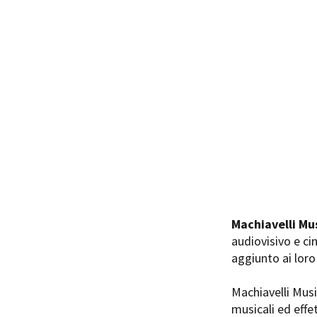
Rete regionale
Bilancio sociale
Amministrazione trasparent
Bandi e gare
Sostenibilità ambientale
SERVIZI
Servizi generali
Location scouting
Spazi nella sede FCTP
Sala Casting
Sala Paolo Tenna
Machiavelli Mu
FILM FUNDS
audiovisivo e ci
Piemonte Film Tv Fund
aggiunto ai loro
Piemonte Film Tv Developm
Piemonte Doc Film Fund
Machiavelli Musi
Short Film Fund
musicali ed effe