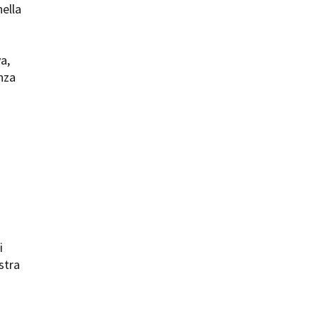
nella
va,
enza
ts
i
stra