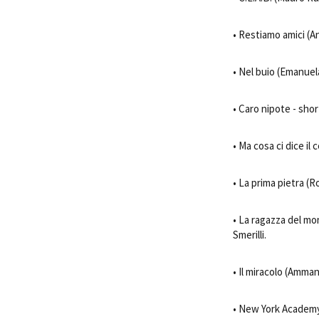
• Restiamo amici (Ant
• Nel buio (Emanuela
• Caro nipote - shor
• Ma cosa ci dice il 
• La prima pietra (Ro
• La ragazza del mo
Smerilli.
• Il miracolo (Amman
• New York Academy 