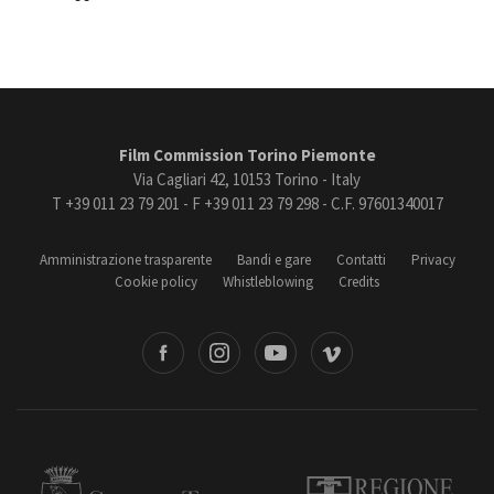
Film Commission Torino Piemonte
Via Cagliari 42, 10153 Torino - Italy
T +39 011 23 79 201 - F +39 011 23 79 298 - C.F. 97601340017
Amministrazione trasparente
Bandi e gare
Contatti
Privacy
Cookie policy
Whistleblowing
Credits
book
Instagram
Youtube
Vimeo
Torino
Regione Piemonte