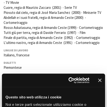
- TV Movie
Cuore,
regia di Maurizio Zaccaro (2001) - Serie TV
Piovuto dal cielo
, regia di José Maria Sanchez (2000) - Miniserie TV
Amministrazione trasparente
Abdellah e i suoi fratelli
, regia di Armando Ceste (2000) -
Cortometraggio
Bandi e gare
Rosso Askatasuna
, regia di Armando Ceste (1999) - Cortometraggio
Contatti
Tutti giù per terra
, regia di Davide Ferrario (1997) - Film
Privacy
Finale di partita
, regia di Armando Ceste (1992) - Cortometraggio
Cookie policy
L’ultimo nastro
, regia di Armando Ceste (1991) - Cortometraggio
Whistleblowing
Credits
LINGUE DI LAVORO
Italiano, francese
DIALETTI
Piemontese
ACCENTI
Siciliano, ligure, lombardo, emiliano, rumeno
DISCIPLINE SPORTIVE
Canoa, sci
Questo sito web utilizza i cookie
ABILITÀ ARTISTICHE
Noi e terze parti selezionate utilizziamo cookie o
Mimo, chitarra, canto