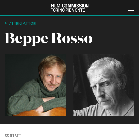
ATTRICI-ATTORI
Beppe Rosso
Italiano
English
ABOUT
EVENTI, SPECIALI
Chi siamo
Anteprime in Piemonte
Storia della Fondazione
TFI Torino Film Industry -
Production Days
Contatti
Avenue Cove - Erasmus +
La sede
Guarda che storia!
CONTATTI
Partner