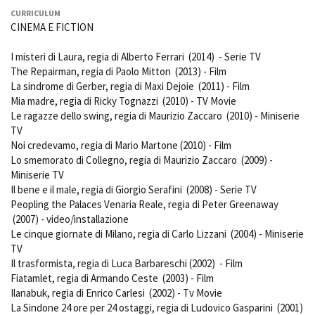
Short Film Fund
CURRICULUM
Torino Film Festival
CINEMA E FICTION
David di Donatello
PRODUCTION GUIDE
Nastri d’Argento
I misteri di Laura
, regia di Alberto Ferrari (2014) - Serie TV
Società di produzione
Premio Solinas
The Repairman
, regia di Paolo Mitton (2013) - Film
Strutture di servizio
La sindrome di Gerber
, regia di
Maxi Dejoie (2011) - Film
Professionisti
STRUMENTI
Mia madre,
regia di Ricky Tognazzi (2010) - TV Movie
Attrici-Attori
Le ragazze dello swing
, regia di Maurizio Zaccaro (2010) - Miniserie
Location - Accedi al tuo
Beginners
profilo
TV
Noi credevamo
, regia di Mario Martone (2010) - Film
Location - Nuovo utente
Lo smemorato di Collegno,
regia di Maurizio Zaccaro (2009) -
LOCATION GUIDE
Newsletter
Miniserie TV
Lavora con noi
Il bene e il male,
regia di Giorgio Serafini (2008) - Serie TV
FILM DATABASE
Stage - Tirocini - Scuola e
Peopling the Palaces Venaria Reale
, regia di Peter Greenaway
Lavoro
(2007) - video/installazione
Elenco Operatori Economici
BOOK DATABASE
Le cinque giornate di Milano
, regia di Carlo Lizzani (2004) - Miniserie
per affidamento lavori in
TV
economia
Il trasformista
, regia di Luca Barbareschi (2002) - Film
NEWS
Fiatamlet,
regia di Armando Ceste (2003) - Film
Ilanabuk
, regia di Enrico Carlesi (2002) - Tv Movie
CASTING
La Sindone 24 ore per 24 ostaggi
, regia di Ludovico Gasparini (2001)