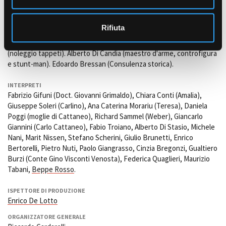
Nanni
(attrezzista set);
Gianluca Rondinelli
(aiuto attrezzista di
s
scena);
Isabella Bruschi
e Emiliano Mancini (stage reparto
o
scenografia);
Andrea Ullo
(decoratore). Franco Giannì
Rifiuta
(amministratore di produzione). Raffaella Alpignano (parrucchiera);
Rosabella Russo
(prima assistente parrucchiere). Laboratorio Agrò
(noleggio tappeti). Alberto Di Candia (maestro d'arme, controfigura
e stunt-man). Edoardo Bressan (Consulenza storica).
INTERPRETI
Fabrizio Gifuni (Doct. Giovanni Grimaldo), Chiara Conti (Amalia),
Giuseppe Soleri (Carlino), Ana Caterina Morariu (Teresa), Daniela
Poggi (moglie di Cattaneo), Richard Sammel (Weber), Giancarlo
Giannini (Carlo Cattaneo), Fabio Troiano, Alberto Di Stasio, Michele
Nani, Marit Nissen, Stefano Scherini, Giulio Brunetti, Enrico
Bertorelli, Pietro Nuti, Paolo Giangrasso, Cinzia Bregonzi, Gualtiero
Burzi (Conte Gino Visconti Venosta), Federica Quaglieri, Maurizio
Tabani,
Beppe Rosso
.
ISPETTORE DI PRODUZIONE
Enrico De Lotto
ORGANIZZATORE GENERALE