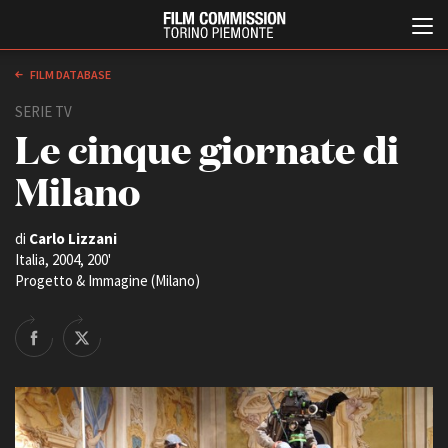
FILM DATABASE
SERIE TV
Le cinque giornate di
Milano
di
Carlo Lizzani
Italia, 2004, 200'
Italiano
English
Progetto & Immagine (Milano)
ABOUT
EVENTI, SPECIALI
Chi siamo
Anteprime in Piemonte
Storia della Fondazione
TFI Torino Film Industry -
Production Days
Contatti
Avenue Cove - Erasmus +
La sede
Guarda che storia!
Partner