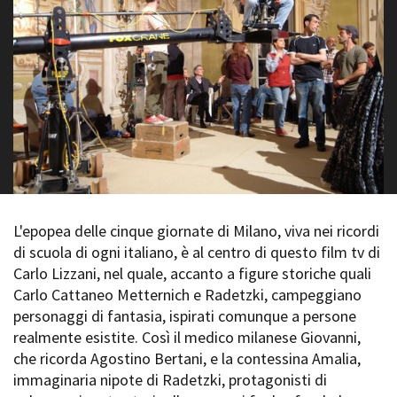
La Grazia - Immagini e
Rete regionale
location della Torino di Paolo
Bilancio sociale
Sorrentino
Amministrazione
Open Day
trasparente
Ciak in TOur!
Bandi e gare
Sostenibilità ambientale
FESTIVAL, MARKETS,
AWARDS
SERVIZI
International Film Festival
Servizi generali
Rotterdam
Location scouting
Berlinale Internationalen
Filmfestspiele Berlin
Spazi nella sede FCTP
L'epopea delle cinque giornate di Milano, viva nei ricordi
Festival de Cannes
Sala Casting
di scuola di ogni italiano, è al centro di questo film tv di
Biografilm Festival - Bio to B
Sala Paolo Tenna
Carlo Lizzani, nel quale, accanto a figure storiche quali
Industry Days
Carlo Cattaneo Metternich e Radetzki, campeggiano
Locarno Film Festival
FILM FUNDS
personaggi di fantasia, ispirati comunque a persone
Mostra Internazionale d’Arte
Piemonte Film Tv Fund
realmente esistite. Così il medico milanese Giovanni,
Cinematografica Venezia
Piemonte Film Tv
che ricorda Agostino Bertani, e la contessina Amalia,
Toronto International Film
Development Fund
Festival
immaginaria nipote di Radetzki, protagonisti di
Piemonte Doc Film Fund
Festa del Cinema di Roma