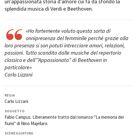
un'appassionata storia d'amore cui fa da sfondo la
Short Film Fund
Torino Film Festival
splendida musica di Verdi e Beethoven.
David di Donatello
PRODUCTION GUIDE
Nastri d’Argento
Società di produzione
Premio Solinas
«Ho fortemente voluto questa sorta di
Strutture di servizio
onnipresenza del femminile perché grazie alla
Professionisti
STRUMENTI
loro presenza si son potuti intrecciare amori, relazioni,
Attrici-Attori
Location - Accedi al tuo
passioni. Tutto scandito dalle musiche del repertorio
Beginners
profilo
classico e dell’”Appassionata” di Beethoven in
Location - Nuovo utente
particolare»
LOCATION GUIDE
Newsletter
Carlo Lizzani
Lavora con noi
FILM DATABASE
Stage - Tirocini - Scuola e
Lavoro
REGIA
Elenco Operatori Economici
BOOK DATABASE
Carlo Lizzani
per affidamento lavori in
economia
SOGGETTO
NEWS
Fabio Campus. Liberamente tratto dal romanzo "La memoria dei
fiumi" di Nino Majellaro.
CASTING
SCENEGGIATURA