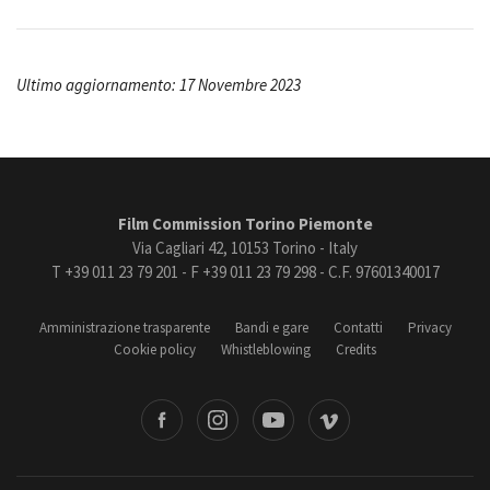
Ultimo aggiornamento: 17 Novembre 2023
Film Commission Torino Piemonte
Via Cagliari 42, 10153 Torino - Italy
T +39 011 23 79 201 - F +39 011 23 79 298 - C.F. 97601340017
Amministrazione trasparente
Bandi e gare
Contatti
Privacy
Cookie policy
Whistleblowing
Credits
book
Instagram
Youtube
Vimeo