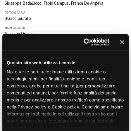
Giuseppe Badalucco, Fabio Campus, Franca De Angelis
FOTOGRAFIA
Blasco Giurato
Amministrazione trasparente
Bandi e gare
MONTAGGIO
Massimo Quaglia
Contatti
Privacy
SCENOGRAFIA
Cookie policy
Enrico Tovaglieri e
Elisabetta Ajani
Whistleblowing
COSTUMI
Credits
Questo sito web utilizza i cookie
Luigi Bonanno (Costumista).
Nunzia Palmieri
(assistente
costumista); Silvia Falletto (assistente aggiunta reparto costumi).
Noi e terze parti selezionate utilizziamo cookie o
tecnologie simili per finalità tecniche e, con il tuo
MUSICA ORIGINALE
Stelvio Cipriani
consenso, anche per altre finalità (per personalizzare
contenuti ed annunci, per fornire funzionalità dei social
MUSICHE DI REPERTORIO
media e per analizzare il nostro traffico) come specificato
I brani musicali di "Nabucco" e "Lombardi alla prima Crociata" di G.
Verdi e "L'Appassionata" di L. V. Beethoven sono editi da Show
nella Privacy policy e Cookie policy. Condividiamo inoltre
Service e Rai Trade Colonna sonora eseguita da Orchestra
informazioni sul modo in cui utilizza il nostro sito con i
Sinfonica Nova Amadeus - Diretta da Gianluca Podio
nostri partner che si occupano di analisi dei dati web,
pubblicità e social media, i quali potrebbero combinarle
SUONO