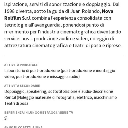
ispirazione, servizi di sonorizzazione e doppiaggio. Dal
La Grazia - Immagini e
Rete regionale
location della Torino di Paolo
1998 diventa, sotto la guida di Juan Rolando,
Nova
Bilancio sociale
Sorrentino
Rolfilm S.r.l
combina l'esperienza consolidata con
Amministrazione
Open Day
tecnologie all'avanguardia, ponendosi punto di
trasparente
Ciak in TOur!
riferimento per l'industria cinematografica diventando
Bandi e gare
service: post- produzione audio e video, noleggio di
Sostenibilità ambientale
FESTIVAL, MARKETS,
attrezzatura cinematografica e teatri di posa e riprese.
AWARDS
SERVIZI
International Film Festival
Servizi generali
Rotterdam
ATTIVITÀ PRINCIPALE
Location scouting
Berlinale Internationalen
Laboratorio di post-produzione (post-produzione e montaggio
Filmfestspiele Berlin
Spazi nella sede FCTP
video, post-produzione e missaggio audio)
Festival de Cannes
Sala Casting
Biografilm Festival - Bio to B
Sala Paolo Tenna
ATTIVITÀ SECONDARIE
Industry Days
Doppiaggio, speakering, sottotitolazione e audio-descrizione
Locarno Film Festival
Rental (Noleggio materiale di fotografia, elettrico, macchinismo
FILM FUNDS
Mostra Internazionale d’Arte
Teatri di posa
Piemonte Film Tv Fund
Cinematografica Venezia
ESPERIENZA IN LUNGOMETRAGGI / SERIE TV
Piemonte Film Tv
Toronto International Film
Sì
Development Fund
Festival
Piemonte Doc Film Fund
Festa del Cinema di Roma
ANNO DI COSTITUZIONE