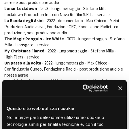
aeree e post produzione audio
Lunar Lockdown
- 2023 - lungometraggio - Stefano Milla -
Lockdown Production Inc. con Nova Rolfilm S.R.L. - service
La Banda degli Asini
- 2022 - documentario - Max Chicco - Meibi
Amministrazione trasparente
Produzioni Audiovisive, Fondazione CRC, Fondazione Radici - co-
Bandi e gare
produzione, post produzione audio
Contatti
The Magic Penguin - Ice White
- 2022 - lungometraggio - Stefano
Privacy
Milla - Lionsgate - service
Cookie policy
My Christmas Fiancé
- 2022 - lungometraggio - Stefano Milla -
Whistleblowing
High Fliers - service
Credits
Un passo alla volta
- 2022 - lungometraggio - Max Chicco -
Confindustria Cuneo, Fondazione Radici - post produzione audio e
riprese aeree
La Fabbrica del sogno
- 2020 - lungometraggio - Max Chicco -
Meibi, Nova Rolfilm - service e post produzione audio/video
Film correlati presenti nel
Questo sito web utilizza i cookie
database
Noi e terze parti selezionate utilizziamo cookie o
tecnologie simili per finalità tecniche e, con il tuo