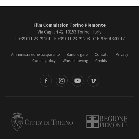
Film Commission Torino Piemonte
Via Cagliari 42, 10153 Torino - Italy
T +39 011 23 79 201 - F +39 011 23 79 298 - C.F. 97601340017
Amministrazione trasparente
Bandi e gare
Contatti
Privacy
Cookie policy
Whistleblowing
Credits
book
Instagram
Youtube
Vimeo
Torino
Regione Piemonte