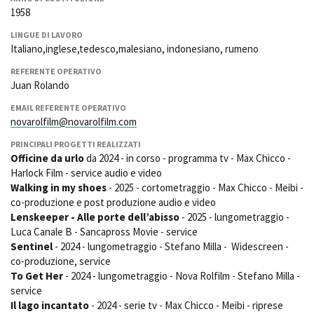
Short Film Fund
1958
Torino Film Festival
David di Donatello
LINGUE DI LAVORO
PRODUCTION GUIDE
Nastri d’Argento
Italiano,inglese,tedesco,malesiano, indonesiano, rumeno
Società di produzione
Premio Solinas
REFERENTE OPERATIVO
Strutture di servizio
Juan Rolando
Professionisti
STRUMENTI
EMAIL REFERENTE OPERATIVO
Attrici-Attori
Location - Accedi al tuo
novarolfilm@novarolfilm.com
Beginners
profilo
Location - Nuovo utente
PRINCIPALI PROGETTI REALIZZATI
Officine da urlo
da 2024 - in corso - programma tv - Max Chicco -
LOCATION GUIDE
Newsletter
Harlock Film - service audio e video
Lavora con noi
Walking in my shoes
- 2025 - cortometraggio - Max Chicco - Meibi -
FILM DATABASE
Stage - Tirocini - Scuola e
co-produzione e post produzione audio e video
Lavoro
Lenskeeper - Alle porte dell’abisso
- 2025 - lungometraggio -
Elenco Operatori Economici
BOOK DATABASE
Luca Canale B - Sancapross Movie - service
per affidamento lavori in
Sentinel
- 2024 - lungometraggio - Stefano Milla - Widescreen -
economia
co-produzione, service
NEWS
To Get Her
- 2024 - lungometraggio - Nova Rolfilm - Stefano Milla -
service
CASTING
Il lago incantato
- 2024 - serie tv - Max Chicco - Meibi - riprese