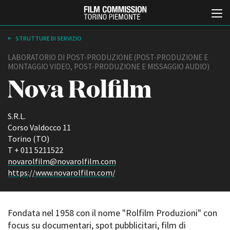
STRUTTURE DI SERVIZIO
LABORATORIO DI POST-PRODUZIONE (POST-PRODUZIONE E
MONTAGGIO VIDEO, POST-PRODUZIONE E MISSAGGIO AUDIO)
Nova Rolfilm
S.R.L.
Corso Valdocco 11
Italiano
English
Torino (TO)
T + 011 5211522
novarolfilm@novarolfilm.com
ABOUT
EVENTI, SPECIALI
https://www.novarolfilm.com/
Chi siamo
Anteprime in Piemonte
Storia della Fondazione
TFI Torino Film Industry -
Production Days
Contatti
Fondata nel 1958 con il nome "Rolfilm Produzioni" con
Avenue Cove - Erasmus +
La sede
focus su documentari, spot pubblicitari, film di
Guarda che storia!
Partner