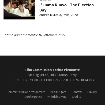
SERIE TV
L’ uomo Nuovo - The Election
Day
Andrea Murchio, Italia, 2020
Ultimo aggiornamento: 16 Settembre 2025
Film Commission Torino Piemonte
Via Cagliari 42, 10153 Torino - Italy
T +39 011 23 79 201 - F +39 011 23 79 298 - C.F. 97601340017
Amministrazione trasparente
Bandi e gare
Contatti
Privacy
Cookie policy
Whistleblowing
Credits