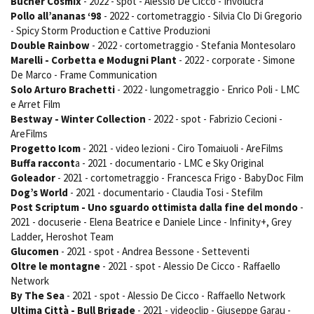
Bucher Cosmix
- 2022 - spot - Alessio De Cicco - Involucra
Pollo all’ananas ‘98
- 2022 - cortometraggio - Silvia Clo Di Gregorio
- Spicy Storm Production e Cattive Produzioni
Double Rainbow
- 2022 - cortometraggio - Stefania Montesolaro
Marelli - Corbetta e Modugni Plant
- 2022 - corporate - Simone
De Marco - Frame Communication
Solo Arturo Brachetti
- 2022 - lungometraggio - Enrico Poli - LMC
e Arret Film
Bestway - Winter Collection
- 2022 - spot - Fabrizio Cecioni -
AreFilms
Progetto Icom
- 2021 - video lezioni - Ciro Tomaiuoli - AreFilms
Buffa raccont
a - 2021 - documentario - LMC e Sky Original
Goleador
- 2021 - cortometraggio - Francesca Frigo - BabyDoc Film
Dog’s World
- 2021 - documentario - Claudia Tosi - Stefilm
Post Scriptum - Uno sguardo ottimista dalla fine del mondo
-
2021 - docuserie - Elena Beatrice e Daniele Lince - Infinity+, Grey
Ladder, Heroshot Team
Glucomen
- 2021 - spot - Andrea Bessone - Setteventi
Oltre le montagne
- 2021 - spot - Alessio De Cicco - Raffaello
Network
By The Sea
- 2021 - spot - Alessio De Cicco - Raffaello Network
Ultima Città - Bull Brigade
- 2021 - videoclip - Giuseppe Garau -