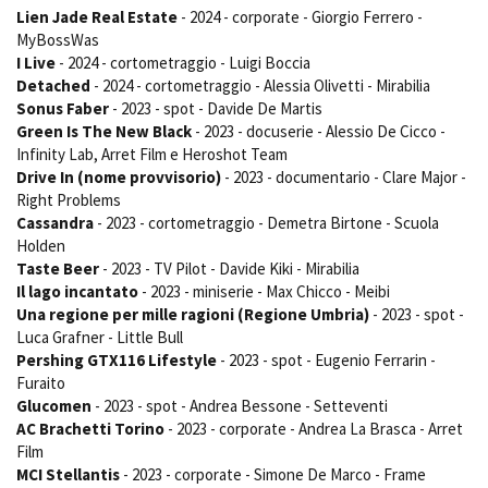
Lien Jade Real Estate
- 2024 - corporate - Giorgio Ferrero -
MyBossWas
I Live
- 2024 - cortometraggio - Luigi Boccia
Detached
- 2024 - cortometraggio - Alessia Olivetti - Mirabilia
Sonus Faber
- 2023 - spot - Davide De Martis
Green Is The New Black
- 2023 - docuserie - Alessio De Cicco -
Infinity Lab, Arret Film e Heroshot Team
Drive In (nome provvisorio)
- 2023 - documentario - Clare Major -
Right Problems
Cassandra
- 2023 - cortometraggio - Demetra Birtone - Scuola
Holden
Taste Beer
- 2023 - TV Pilot - Davide Kiki - Mirabilia
Il lago incantato
- 2023 - miniserie - Max Chicco - Meibi
Una regione per mille ragioni (Regione Umbria)
- 2023 - spot -
Luca Grafner - Little Bull
Pershing GTX116 Lifestyle
- 2023 - spot - Eugenio Ferrarin -
Furaito
Glucomen
- 2023 - spot - Andrea Bessone - Setteventi
AC Brachetti Torino
- 2023 - corporate - Andrea La Brasca - Arret
Film
MCI Stellantis
- 2023 - corporate - Simone De Marco - Frame