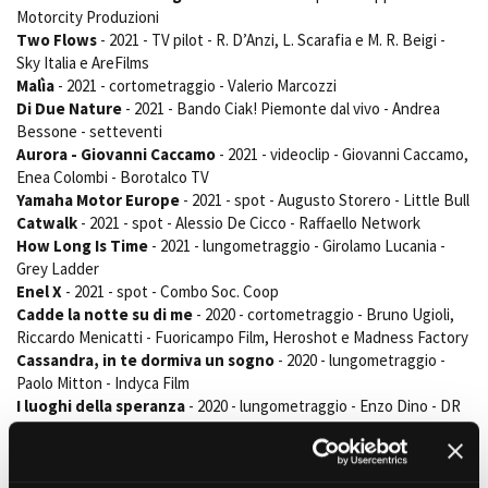
Motorcity Produzioni
Two Flows
- 2021 - TV pilot - R. D’Anzi, L. Scarafia e M. R. Beigi -
Sky Italia e AreFilms
Malìa
- 2021 - cortometraggio - Valerio Marcozzi
Di Due Nature
- 2021 - Bando Ciak! Piemonte dal vivo - Andrea
Bessone - setteventi
Aurora - Giovanni Caccamo
- 2021 - videoclip - Giovanni Caccamo,
Enea Colombi - Borotalco TV
Yamaha Motor Europe
- 2021 - spot - Augusto Storero - Little Bull
Catwalk
- 2021 - spot - Alessio De Cicco - Raffaello Network
How Long Is Time
- 2021 - lungometraggio - Girolamo Lucania -
Grey Ladder
Enel X
- 2021 - spot - Combo Soc. Coop
Cadde la notte su di me
- 2020 - cortometraggio - Bruno Ugioli,
Riccardo Menicatti - Fuoricampo Film, Heroshot e Madness Factory
Cassandra, in te dormiva un sogno
- 2020 - lungometraggio -
Paolo Mitton - Indyca Film
I luoghi della speranza
- 2020 - lungometraggio - Enzo Dino - DR
movie
Race Romoli
- 2020 - cortometraggio - Alessio De Cicco - Heroshot
Team e Piemonte Movie