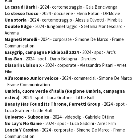
Bull
La casa di Barbi
- 2024 - cortometraggio - Gaia Bencivenga
Lo stesso fuoco
- 2024 - docuserie - Elena Rotari - DRMovie
Una storia
- 2024 - cortometraggio - Alessia Olivetti - Mirabilia
Amministrazione trasparente
Double Edge
- 2024 - lungometraggio - Stefania Montesolaro -
Bandi e gare
Adrama
Contatti
Magneti Marelli
- 2024 - corporate - Simone De Marco - Frame
Privacy
Communication
Cookie policy
Easygrip, campagna Pickleball 2024
- 2024 - spot - Arc’s
Whistleblowing
Ray-Ban
- 2024 - spot - Dario Bologna - Disrules
Credits
Diasorin Liaison X
- 2024 - corporate - Alessandro Pisani - Arret
Film
Alfa Romeo Junior Veloce
- 2024 - commercial - Simone De Marco
- Frame Communication
Umbria, cuore verde d’Italia (Regione Umbria, campagna
estiva)
- 2024 - spot - Luca Grafner - Little Bull
Beauty Has Found Its Throne, Ferretti Group
- 2024 - spot -
Luca Grafner - Little Bull
Universo - Subsonica
- 2024 - videoclip - Gabriele Ottino
No Lay’s No Game
- 2024 - spot - Luca Gaddini - Arret Film
Lancia Y Cassina
- 2024 - corporate - Simone De Marco - Frame
Communication