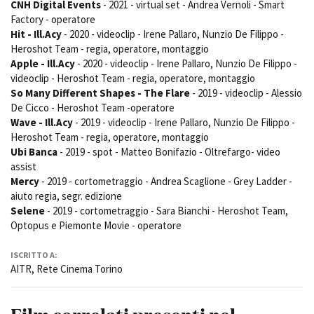
CNH Digital Events
- 2021 - virtual set - Andrea Vernoli - Smart
Factory - operatore
Hit - Ill.Acy
- 2020 - videoclip - Irene Pallaro, Nunzio De Filippo -
Heroshot Team - regia, operatore, montaggio
Apple - Ill.Acy
- 2020 - videoclip - Irene Pallaro, Nunzio De Filippo -
videoclip - Heroshot Team - regia, operatore, montaggio
So Many Different Shapes - The Flare
- 2019 - videoclip - Alessio
De Cicco - Heroshot Team -operatore
Wave - Ill.Acy
- 2019 - videoclip - Irene Pallaro, Nunzio De Filippo -
Heroshot Team - regia, operatore, montaggio
Ubi Banca
- 2019 - spot - Matteo Bonifazio - Oltrefargo- video
assist
Mercy
- 2019 - cortometraggio - Andrea Scaglione - Grey Ladder -
aiuto regia, segr. edizione
Selene
- 2019 - cortometraggio - Sara Bianchi - Heroshot Team,
Optopus e Piemonte Movie - operatore
ISCRITTO A:
AITR, Rete Cinema Torino