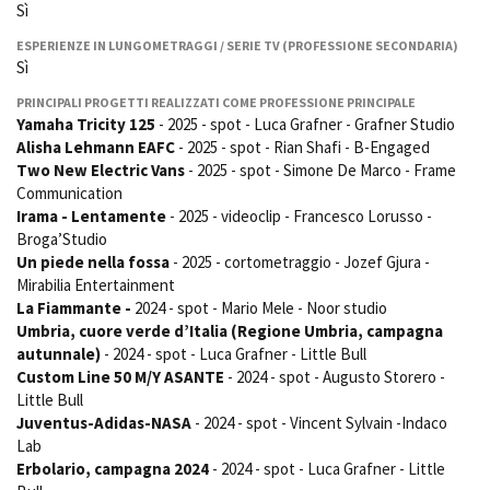
Sì
Short Film Fund
Torino Film Festival
ESPERIENZE IN LUNGOMETRAGGI / SERIE TV (PROFESSIONE SECONDARIA)
David di Donatello
Sì
PRODUCTION GUIDE
Nastri d’Argento
Società di produzione
Premio Solinas
PRINCIPALI PROGETTI REALIZZATI COME PROFESSIONE PRINCIPALE
Strutture di servizio
Yamaha Tricity 125
- 2025 - spot - Luca Grafner - Grafner Studio
Alisha Lehmann EAFC
- 2025 - spot - Rian Shafi - B-Engaged
Professionisti
STRUMENTI
Two New Electric Vans
- 2025 - spot - Simone De Marco - Frame
Attrici-Attori
Location - Accedi al tuo
Communication
Beginners
profilo
Irama - Lentamente
- 2025 - videoclip - Francesco Lorusso -
Location - Nuovo utente
Broga’Studio
LOCATION GUIDE
Newsletter
Un piede nella fossa
- 2025 - cortometraggio - Jozef Gjura -
Lavora con noi
Mirabilia Entertainment
FILM DATABASE
Stage - Tirocini - Scuola e
La Fiammante -
2024 - spot - Mario Mele - Noor studio
Lavoro
Umbria, cuore verde d’Italia (Regione Umbria, campagna
Elenco Operatori Economici
autunnale)
- 2024 - spot - Luca Grafner - Little Bull
BOOK DATABASE
per affidamento lavori in
Custom Line 50 M/Y ASANTE
- 2024 - spot - Augusto Storero -
economia
Little Bull
NEWS
Juventus-Adidas-NASA
- 2024 - spot - Vincent Sylvain -Indaco
Lab
CASTING
Erbolario, campagna 2024
- 2024 - spot - Luca Grafner - Little