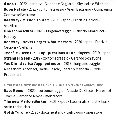
Il Re S1
- 2022 - serie tv - Giuseppe Gagliardi - Sky Italia e Wildside
Buon Natale
- 2021 - cortometraggio - Viren Beltramo - Compagnia
GenoveseBeltramo
Bestway - Mission to Mar
s - 2021 - spot - Fabrizio Cecioni -
AreFilms
Una sconosciuta
- 2020 - lungometraggio - Fabrizio Guarducci -
Fairplay
Bestway - Never Forget What Matters
- 2020 - spot - Fabrizio
Cecioni - AreFilms
Jeep® e Juventus - Top Questions 4 Top Players
- 2019 - spot
Stranger Seek
- 2019 - cortometraggio - Gerardo Schiavone
You Die - Scarica l’app, poi muori
- 2018 - lungometraggio -
Alessandro Antonaci, Daniel Lascar, Stefano Mandalà - Eryde
Produzioni
ALTRE ESPERIENZE PROFESSIONALI IN AMBITO CINEMA E AUDIOVISIVO
Race Romoli
- 2020 - cortometraggio - Alessio De Cicco - Heroshot
Team e Piemonte Movie - montatore
The new Merlo eWorker
- 2021 - spot - Luca Grafner Little Bull -
ronin technician
Gol di Turone
- 2021 - documentario - Lightroom - operatore