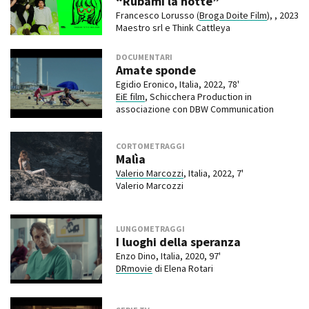
“Rubami la notte”
Francesco Lorusso (
Broga Doite Film
), , 2023
Maestro srl e Think Cattleya
DOCUMENTARI
Amate sponde
Egidio Eronico, Italia, 2022, 78'
EiE film
, Schicchera Production in
associazione con DBW Communication
CORTOMETRAGGI
Malìa
Valerio Marcozzi
, Italia, 2022, 7'
Valerio Marcozzi
LUNGOMETRAGGI
I luoghi della speranza
Enzo Dino, Italia, 2020, 97'
DRmovie
di Elena Rotari