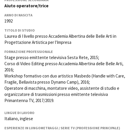
La Grazia - Immagini e
Rete regionale
Aiuto operatore/trice
location della Torino di Paolo
Bilancio sociale
Sorrentino
ANNO DI NASCITA
Amministrazione
1992
Open Day
trasparente
Ciak in TOur!
TITOLO DI STUDIO
Bandi e gare
Laurea di I livello presso Accademia Albertina delle Belle Arti in
Sostenibilità ambientale
Progettazione Artistica per l'Impresa
FESTIVAL, MARKETS,
AWARDS
FORMAZIONE PROFESSIONALE
SERVIZI
International Film Festival
Stage presso emittente televisiva Sesta Rete, 2015;
Servizi generali
Rotterdam
Corso di Video Editing presso Accademia Albertina delle Belle Arti,
Location scouting
Berlinale Internationalen
2016;
Filmfestspiele Berlin
Spazi nella sede FCTP
Workshop formativo con duo artistico Masbedo (Handle with Care,
Festival de Cannes
Sala Casting
Fragile, Bellavista presso Dynamo Camp), 2016;
Biografilm Festival - Bio to B
Sala Paolo Tenna
Operatore di macchina, montatore video, assistente di studio e
Industry Days
organizzatore di trasmissioni presso emittente televisiva
Locarno Film Festival
Primantenna TV, 2017/2019.
FILM FUNDS
Mostra Internazionale d’Arte
Piemonte Film Tv Fund
Cinematografica Venezia
LINGUE DI LAVORO
Piemonte Film Tv
Toronto International Film
Italiano, inglese
Development Fund
Festival
Piemonte Doc Film Fund
ESPERIENZE IN LUNGOMETRAGGI / SERIE TV (PROFESSIONE PRINCIPALE)
Festa del Cinema di Roma