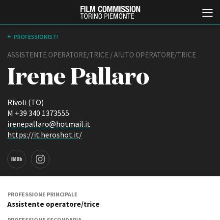
PROFESSIONISTI
ASSISTENTE OPERATORE/TRICE / AIUTO OPERATORE/TRICE
Irene Pallaro
Rivoli (TO)
M +39 340 1373555
irenepallaro@hotmail.it
Italiano
English
https://it.heroshot.it/
ABOUT
EVENTI, SPECIALI
Chi siamo
Anteprime in Piemonte
Storia della Fondazione
TFI Torino Film Industry -
Production Days
Contatti
PROFESSIONE PRINCIPALE
Avenue Cove - Erasmus +
Assistente operatore/trice
La sede
Guarda che storia!
Partner
PROFESSIONE SECONDARIA