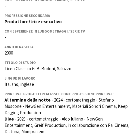
La Grazia - Immagini e
Rete regionale
-
location della Torino di Paolo
Bilancio sociale
Sorrentino
PROFESSIONE SECONDARIA
Amministrazione
Produttore/trice esecutivo
Open Day
trasparente
Ciak in TOur!
CON ESPERIENZE IN LUNGOMETRAGGI / SERIE TV
Bandi e gare
-
Sostenibilità ambientale
FESTIVAL, MARKETS,
ANNO DI NASCITA
AWARDS
2000
SERVIZI
International Film Festival
Servizi generali
Rotterdam
TITOLO DI STUDIO
Liceo Classico G. B. Bodoni, Saluzzo
Location scouting
Berlinale Internationalen
Filmfestspiele Berlin
Spazi nella sede FCTP
LINGUE DI LAVORO
Festival de Cannes
Sala Casting
Italiano, inglese
Biografilm Festival - Bio to B
Sala Paolo Tenna
Industry Days
PRINCIPALI PROGETTI REALIZZATI COME PROFESSIONE PRINCIPALE
Al termine della notte
- 2024 - cortometraggio - Stefano
Locarno Film Festival
FILM FUNDS
Moscone - NewGen Entertainment, Materiali Sonori Cinema, Keep
Mostra Internazionale d’Arte
Piemonte Film Tv Fund
Digging Production
Cinematografica Venezia
Dive
- 2023 - cortometraggio - Aldo Iuliano - NewGen
Piemonte Film Tv
Toronto International Film
Development Fund
Entertainment, Greif Production, in collaborazione con Rai Cinema,
Festival
Daitona, Mompracem
Piemonte Doc Film Fund
Festa del Cinema di Roma