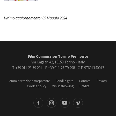
Ultimo aggiornamento: 09 Maggio 2024
Film Commission Torino Piemonte
Via Cagliari 42, 10153 Torino - Italy
T +39 011 23 79 201 - F +39 011 23 79 298 - C.F. 97601340017
Amministrazione trasparente
Bandi e gare
Contatti
Privacy
Cookie policy
Whistleblowing
Credits
book
Instagram
Youtube
Vimeo