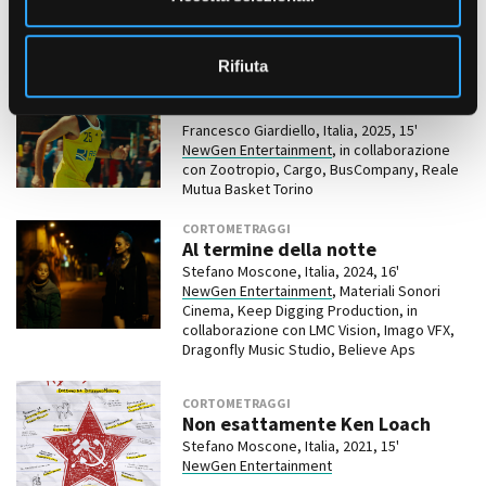
s
Andrea Castelli, Italia, 2026,
IN PROGRESS
NewGen Entertainment
o
Rifiuta
CORTOMETRAGGI
Showtime
Francesco Giardiello, Italia, 2025, 15'
NewGen Entertainment
, in collaborazione
con Zootropio, Cargo, BusCompany, Reale
Mutua Basket Torino
CORTOMETRAGGI
Al termine della notte
Stefano Moscone, Italia, 2024, 16'
NewGen Entertainment
, Materiali Sonori
Cinema, Keep Digging Production, in
collaborazione con LMC Vision, Imago VFX,
Dragonfly Music Studio, Believe Aps
CORTOMETRAGGI
Non esattamente Ken Loach
Stefano Moscone, Italia, 2021, 15'
NewGen Entertainment