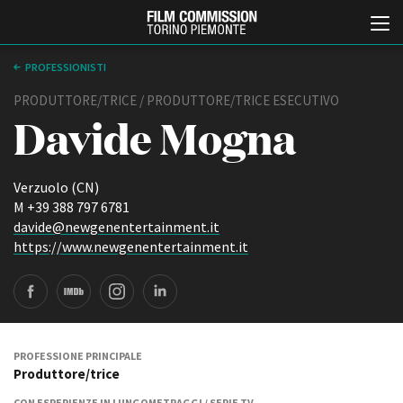
PROFESSIONISTI
PRODUTTORE/TRICE / PRODUTTORE/TRICE ESECUTIVO
Davide Mogna
Verzuolo (CN)
M +39 388 797 6781
davide@newgenentertainment.it
Italiano
English
https://www.newgenentertainment.it
ABOUT
EVENTI, SPECIALI
Chi siamo
Anteprime in Piemonte
Storia della Fondazione
TFI Torino Film Industry -
Production Days
Contatti
PROFESSIONE PRINCIPALE
Avenue Cove - Erasmus +
Produttore/trice
La sede
Guarda che storia!
Partner
CON ESPERIENZE IN LUNGOMETRAGGI / SERIE TV