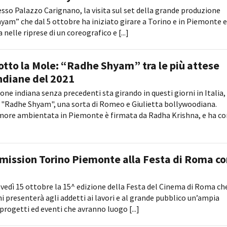
Open Day
presso Palazzo Carignano, la visita sul set della grande produzione
Ciak in TOur!
yam” che dal 5 ottobre ha iniziato girare a Torino e in Piemonte e
nelle riprese di un coreografico e [...]
tto la Mole: “Radhe Shyam” tra le più attese
andi e gare
Contatti
Privacy
Cookie policy
Whistleblowing
Credi
ndiane del 2021
e indiana senza precedenti sta girando in questi giorni in Italia,
, "Radhe Shyam", una sorta di Romeo e Giulietta bollywoodiana.
amore ambientata in Piemonte è firmata da Radha Krishna, e ha c
ission Torino Piemonte alla Festa di Roma co
iovedì 15 ottobre la 15^ edizione della Festa del Cinema di Roma ch
ni presenterà agli addetti ai lavori e al grande pubblico un’ampia
 progetti ed eventi che avranno luogo [...]