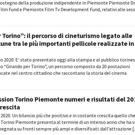
l sostegno della produzione indipendente in Piemonte Piemonte D
Film Fund e Piemonte Film Tv Development Fund, relativi alle sess
 Torino”: il percorso di cineturismo legato alle
cune tra le più importanti pellicole realizzate in
o 2020. E' stato presentato oggi alla stampa e al pubblico torinese
mo “Girando per Torino”, un percorso composto da 20 postazioni
ocate nel centro cittadino che raccontano la storia del cinema
ion Torino Piemonte numeri e risultati del 20
crescita
2020. Un bilancio più che positivo e in costante crescita quello ch
Torino Piemonte presenta al termine di un intenso anno che ha v
gnata su fronti sempre più ampi e diversificati: dall’attrazione [..