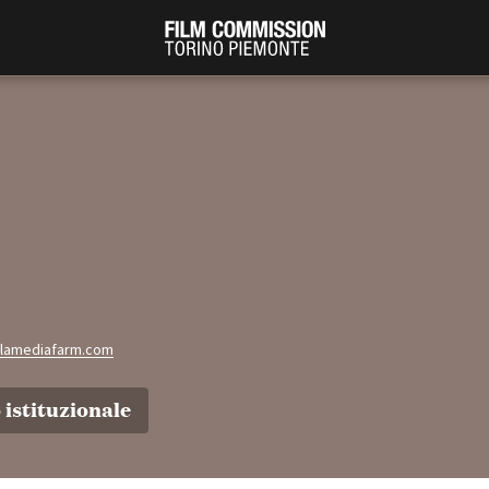
olamediafarm.com
PRODUCTION GUIDE
FESTIV
Società di produzione
Internat
istituzionale
Strutture di servizio
Berlinale
Filmfests
Professionisti
Festival
Attrici-Attori
Biografil
Beginners