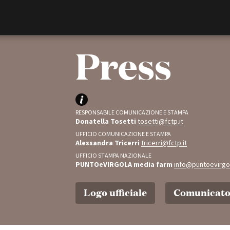
Film Commission
Torino Piemonte
Press
RESPONSABILE COMUNICAZIONE E STAMPA
Donatella Tosetti
tosetti@fctp.it
UFFICIO COMUNICAZIONE E STAMPA
Alessandra Tricerri
tricerri@fctp.it
UFFICIO STAMPA NAZIONALE
PUNTOeVIRGOLA media farm
info@puntoevirg
ABOUT
Chi siamo
Logo ufficiale
Comunicato 
Storia della Fondazione
Contatti
La sede
Partner