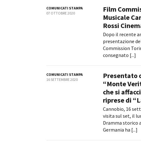
Film Commis
COMUNICATI STAMPA
07 OTTOBRE 2020
Musicale Car
Rossi Cinem
Dopo il recente a
presentazione del
Commission Torino
consegnato [...]
Presentato o
COMUNICATI STAMPA
16 SETTEMBRE 2020
“Monte Verit
che si affac
riprese di “
Cannobio, 16 sett
visita sul set, il
Dramma storico am
Germania ha [...]