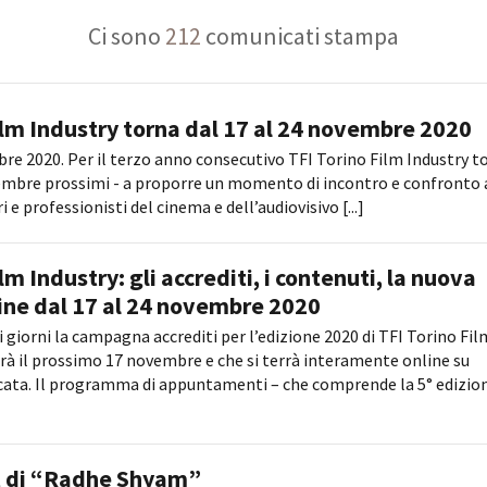
Days
Ci sono
212
comunicati stampa
Locarno F
LOCATION GUIDE
Mostra I
e
Cinemato
FILM DATABASE
Toronto I
ilm Industry torna dal 17 al 24 novembre 2020
Festa de
BOOK DATABASE
re 2020. Per il terzo anno consecutivo TFI Torino Film Industry t
Torino Fi
vembre prossimi - a proporre un momento di incontro e confronto 
David di
NEWS
 e professionisti del cinema e dell’audiovisivo [...]
Nastri d
Premio S
CASTING
lm Industry: gli accrediti, i contenuti, la nuova
STRUME
ine dal 17 al 24 novembre 2020
EVENTI, SPECIALI
Location 
Anteprime in Piemonte
 giorni la campagna accrediti per l’edizione 2020 di TFI Torino Fil
Location
irà il prossimo 17 novembre e che si terrà interamente online su
TFI Torino Film Industry - Production
Newslet
Days
cata. Il programma di appuntamenti – che comprende la 5° edizio
Lavora c
Avenue Cove - Erasmus +
ent Fund
Stage - T
Guarda che storia!
Elenco O
La Grazia - Immagini e location della
affidame
et di “Radhe Shyam”
Torino di Paolo Sorrentino