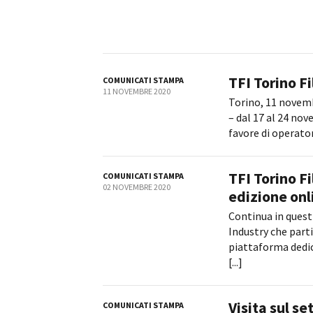
Rete regionale
Bilancio sociale
Amministrazione trasparent
Bandi e gare
TFI Torino F
Sostenibilità ambientale
COMUNICATI STAMPA
11 NOVEMBRE 2020
Torino, 11 novemb
SERVIZI
– dal 17 al 24 no
Servizi generali
favore di operatori
Location scouting
Spazi nella sede FCTP
TFI Torino Fi
COMUNICATI STAMPA
Sala Casting
02 NOVEMBRE 2020
edizione onl
Sala Paolo Tenna
Continua in questi
Industry che part
FILM FUNDS
piattaforma dedi
Piemonte Film Tv Fund
[...]
Piemonte Film Tv Developm
Piemonte Doc Film Fund
Short Film Fund
Visita sul s
COMUNICATI STAMPA