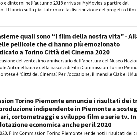
o e dintorni nell’autunno 2018 arriva su MyMovies a partire dal
. Il lancio sulla piattaforma e la distribuzione del progetto film
sieme quali sono “I film della nostra vita” - All
elle pellicole che ci hanno più emozionato
dicato a Torino Città del Cinema 2020
casione del ventesimo anniversario dell'apertura del Museo Nazio
ole Antonelliana e della nascita di Film Commission Torino Piem
ntese è ‘Città del Cinema’. Per l’occasione, il mensile Ciak e il M
ion Torino Piemonte annuncia i risultati dei t
 produzione indipendente in Piemonte a soste
ri, cortometraggi e sviluppo film e serie tv. In
dotazione economica anche per il 2020
020. Film Commission Torino Piemonte rende noti i risultati dei t