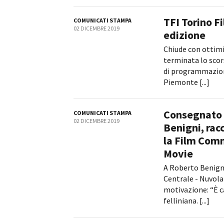
TFI Torino F
COMUNICATI STAMPA
02 DICEMBRE 2019
edizione
Chiude con ottimi 
terminata lo scors
di programmazione
Piemonte [...]
Consegnato 
COMUNICATI STAMPA
02 DICEMBRE 2019
Benigni, racc
la Film Comm
Movie
A Roberto Benigni
Centrale - Nuvola
motivazione: “È ca
felliniana. [...]