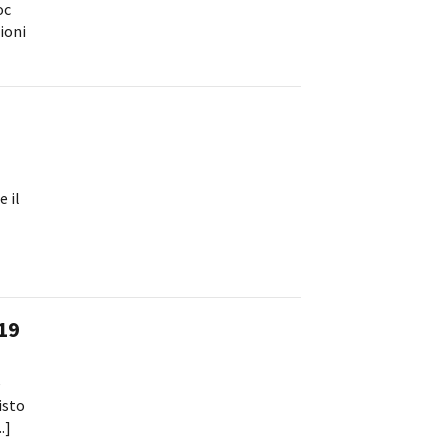
oc
ioni
 il
19
e
isto
.]