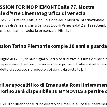
SION TORINO PIEMONTE alla 77. Mostra
le d’Arte Cinematografica di Venezia
e 2020. Prende il via la 77. Edizione della Mostra Internazionale
fica di Venezia, che si terrà al Lido di Venezia dal 2 al 12 settemb
me ogni anno, vedrà la presenza di Film [...]
sion Torino Piemonte compie 20 anni e guarda
0 luglio del 2000, veniva siglato l’atto costitutivo di Film Commissi
operativa dal settembre successivo e prima in Italia a strutturare
ello di successo riproposto poi via via da tutte le [...]
hriller apocalittico di Emanuela Rossi interame
 Torino sarà disponibile su MYMOVIES a partire 
2020. Il thriller apocalittico diretto da Emanuela Rossi e interame