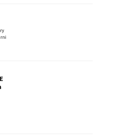
ry
rni
 E
a