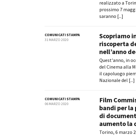
realizzato a Torin
prossimo 7 maggio
saranno [...]
Scopriamo in
COMUNICATI STAMPA
31 MARZO 2020
riscoperta d
nell’anno de
Quest'anno, in oc
del Cinema alla M
il capoluogo piemo
Nazionale del [...]
Film Commiss
COMUNICATI STAMPA
06 MARZO 2020
bandi per la
di documenta
aumento la 
Torino, 6 marzo 2