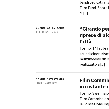
bandi dedicati a
Film Fund, Short 
di [...]
“Girando per
COMUNICATI STAMPA
14 FEBBRAIO 2020
riprese di al
Città
Torino, 14 febbrai
tour di cineturis
multimediali disl
realizzato a [...]
Film Commiss
COMUNICATI STAMPA
08 GENNAIO 2020
in costante 
Torino, 8 gennaio 
Film Commission 
la Fondazione impe