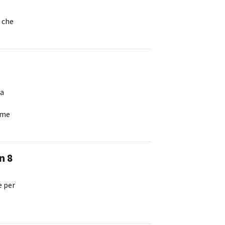
 che
ts
 a
ome
n 8
e per