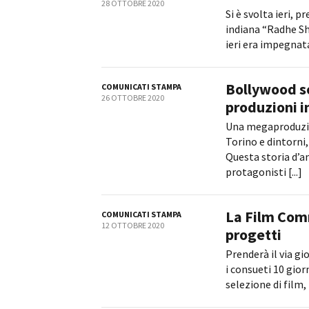
28 OTTOBRE 2020
Si è svolta ieri, 
indiana “Radhe Sh
ieri era impegnata 
Bollywood so
COMUNICATI STAMPA
Amministrazione trasparente
B
26 OTTOBRE 2020
produzioni i
Una megaproduzion
Torino e dintorni
Questa storia d’
protagonisti [...]
La Film Comm
COMUNICATI STAMPA
12 OTTOBRE 2020
progetti
Prenderà il via g
i consueti 10 gior
selezione di film,