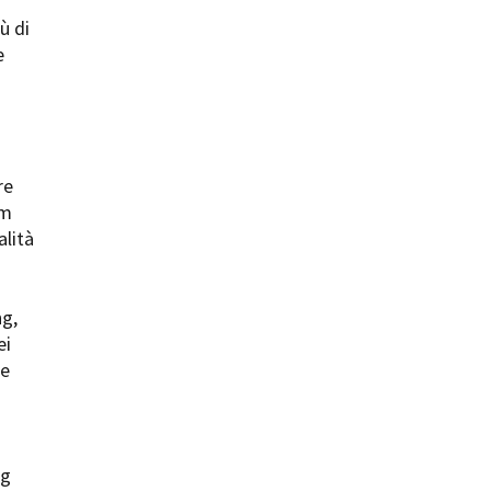
ù di
ilm Festival
e
nternazionale d’Arte
grafica Venezia
nternational Film Festival
l Cinema di Roma
lm Festival
re
 Donatello
lm
’Argento
alità
olinas
NTI
ng,
- Accedi al tuo profilo
ei
 - Nuovo utente
 e
ter
on noi
irocini - Scuola e Lavoro
peratori Economici per
nto lavori in economia
ng