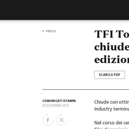
Film Commission
Torino Piemonte
TFI To
PRESS
chiude
edizio
SCARICA PDF
ABOUT
Chi siamo
COMUNICATI STAMPA
Chiude con ottim
02 DICEMBRE 2019
Storia della Fondazione
Industry termina
Contatti
La sede
Nel corso dei se
Partner