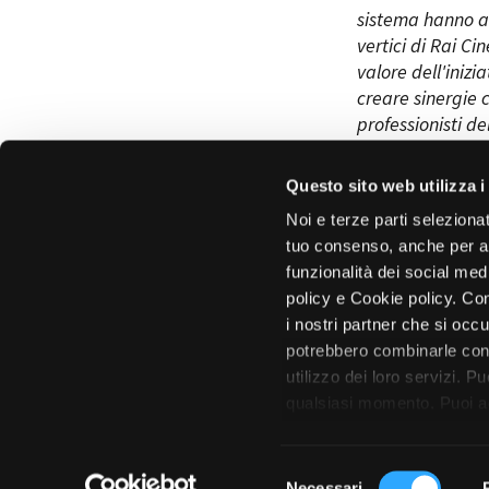
sistema hanno acc
vertici di Rai C
valore dell'iniz
creare sinergie c
professionisti d
l’attrattività, c
contesto
.”
Questo sito web utilizza i
Noi e terze parti selezionat
tuo consenso, anche per alt
funzionalità dei social med
policy e Cookie policy. Con
i nostri partner che si occu
potrebbero combinarle con 
utilizzo dei loro servizi. P
qualsiasi momento. Puoi acc
tutto”. Chiudendo questa i
S
Amministrazione 
Necessari