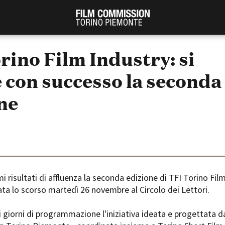
rino Film Industry: si
 con successo la seconda
ne
PRODUCTION GUIDE
FESTIV
Società di produzione
Internat
i risultati di affluenza la seconda edizione di TFI Torino Fil
Strutture di servizio
Berlinale
ta lo scorso martedì 26 novembre al Circolo dei Lettori.
Filmfests
Professionisti
Festival
Attrici-Attori
i giorni di programmazione l'iniziativa ideata e progettata d
Biografil
Beginners