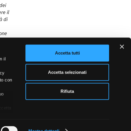
 dei
re il
à di
done
Accetta tutti
 il
Accetta selezionati
acy
ito con
Rifiuta
uo
ccetta
blowing
Credits
Mostra dettagli