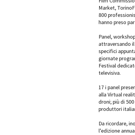
Film Commission
Rete regionale
Market, TorinoFi
Bilancio sociale
800 professionis
Amministrazione trasparent
hanno preso part
Bandi e gare
Sostenibilità ambientale
Panel, workshop 
attraversando i
SERVIZI
specifici appunt
Servizi generali
giornate progr
Location scouting
Festival dedica
Spazi nella sede FCTP
televisiva.
Sala Casting
Sala Paolo Tenna
17 i panel prese
alla Virtual real
FILM FUNDS
droni; più di 50
Piemonte Film Tv Fund
produttori italia
Piemonte Film Tv Developm
Piemonte Doc Film Fund
Da ricordare, in
Short Film Fund
l’edizione annua