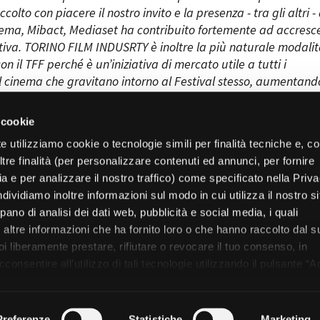
olto con piacere il nostro invito e la presenza - tra gli altri -
inema, Mibact, Mediaset ha contribuito fortemente ad accresce
iativa. TORINO FILM INDUSRTY è inoltre la più naturale modalit
on il TFF perché è un’iniziativa di mercato utile a tutti i
el cinema che gravitano intorno al Festival stesso, aumentan
on la capacità di unire player talenti e pubblico in un unico
 cookie
e utilizziamo cookie o tecnologie simili per finalità tecniche e, con
re finalità (per personalizzare contenuti ed annunci, per fornire
ia e per analizzare il nostro traffico) come specificato nella Priv
dividiamo inoltre informazioni sul modo in cui utilizza il nostro s
pano di analisi dei dati web, pubblicità e social media, i quali
altre informazioni che ha fornito loro o che hanno raccolto dal s
uoi liberamente prestare, rifiutare o revocare il tuo consenso, in
Film Commission Torino Piemonte
Via Cagliari 42, 10153 Torino - Italy
onsentire all’utilizzo di tali tecnologie utilizzando il pulsante “A
T +39 011 23 79 201 - F +39 011 23 79 298 - C.F. 97601340017
nformativa, continui senza accettare.
trasparente
Bandi e gare
Contatti
Privacy
Cookie policy
Whistle
Preferenze
Statistiche
Marketing