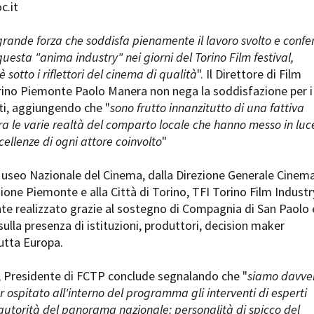
c.it
Open Day
Ciak in TOur!
 grande forza che soddisfa pienamente il lavoro svolto e conf
uesta "anima industry" nei giorni del Torino Film festival,
 sotto i riflettori del cinema di qualità
". Il Direttore di Film
no Piemonte Paolo Manera non nega la soddisfazione per i
andi e gare
Contatti
Privacy
Cookie policy
Whistleblowing
Credi
nti, aggiungendo che "
sono frutto innanzitutto di una fattiva
ra le varie realtà del comparto locale che hanno messo in luc
cellenze di ogni attore coinvolto
"
seo Nazionale del Cinema, dalla Direzione Generale Cinem
ione Piemonte e alla Città di Torino, TFI Torino Film Industr
e realizzato grazie al sostegno di Compagnia di San Paolo 
ulla presenza di istituzioni, produttori, decision maker
utta Europa.
 Presidente di FCTP conclude segnalando che "
siamo davve
r ospitato all'interno del programma gli interventi di esperti
 autorità del panorama nazionale: personalità di spicco del