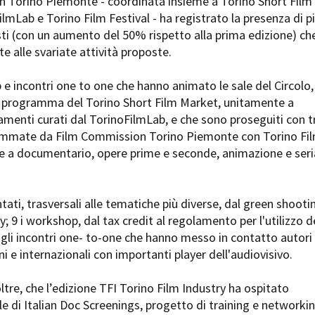
 Torino Piemonte - coordinata insieme a Torino Short Film
Days
lmLab e Torino Film Festival - ha registrato la presenza di pi
Locarno F
LOCATION GUIDE
ti (con un aumento del 50% rispetto alla prima edizione) ch
Mostra I
e
e alle svariate attività proposte.
Cinemato
FILM DATABASE
Toronto I
e incontri one to one che hanno animato le sale del Circolo,
Festa de
BOOK DATABASE
l programma del Torino Short Film Market, unitamente a
Torino Fi
amenti curati dal TorinoFilmLab, e che sono proseguiti con t
David di
NEWS
ammate da Film Commission Torino Piemonte con Torino Fi
Nastri d
te a documentario, opere prime e seconde, animazione e seri
Premio S
CASTING
STRUME
EVENTI, SPECIALI
ntati, trasversali alle tematiche più diverse, dal green shooti
Location 
Anteprime in Piemonte
ity; 9 i workshop, dal tax credit al regolamento per l'utilizzo d
Location
TFI Torino Film Industry - Production
0 gli incontri one- to-one che hanno messo in contatto autori
Newslet
Days
ni e internazionali con importanti player dell'audiovisivo.
Lavora c
Avenue Cove - Erasmus +
ent Fund
Stage - T
Guarda che storia!
oltre, che l’edizione TFI Torino Film Industry ha ospitato
Elenco O
La Grazia - Immagini e location della
affidame
le di Italian Doc Screenings, progetto di training e networki
Torino di Paolo Sorrentino