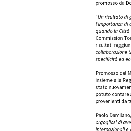
promosso da Do
"
Un risultato di
l'importanza di q
quando la Città è
Commission Tori
Amministrazione trasparente
B
risultati raggiu
collaborazione t
specificità ed ec
Promosso dal Mu
insieme alla Reg
stato nuovament
potuto contare s
provenienti da t
Paolo Damilano,
orgogliosi di ave
internazionali e