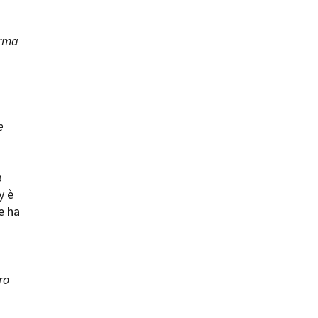
erma
ts
e
a
y è
e ha
ro