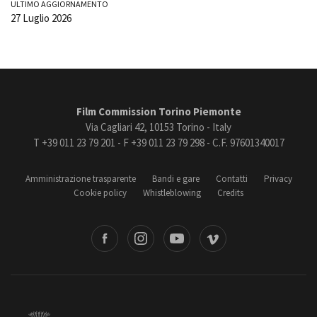
ULTIMO AGGIORNAMENTO
27 Luglio 2026
Film Commission Torino Piemonte
Via Cagliari 42, 10153 Torino - Italy
T +39 011 23 79 201 - F +39 011 23 79 298 - C.F. 97601340017
Amministrazione trasparente
Bandi e gare
Contatti
Privacy
Cookie policy
Whistleblowing
Credits
book
Instagram
Youtube
Vimeo
Torino