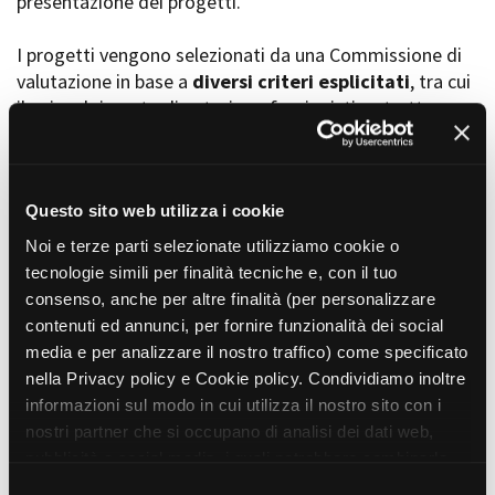
presentazione dei progetti.
I progetti vengono selezionati da una Commissione di
valutazione in base a
diversi criteri esplicitati
, tra cui
Amministrazione trasparente
il coinvolgimento di autori, professionisti e strutture
Bandi e gare
Contatti
torinesi e piemontesi, i co-finanziamenti e l’effettiva
Privacy
realizzabilità, e la visibilità grazie alla presenza di
Cookie policy
soggetti co-finanziatori e progetti di distribuzione e
Whistleblowing
diffusione attraverso molteplici canali (proiezioni in sala,
Questo sito web utilizza i cookie
Credits
canali televisivi, homevideo, piattaforme web...).
Noi e terze parti selezionate utilizziamo cookie o
tecnologie simili per finalità tecniche e, con il tuo
consenso, anche per altre finalità (per personalizzare
Progetti in progress
contenuti ed annunci, per fornire funzionalità dei social
media e per analizzare il nostro traffico) come specificato
nella Privacy policy e Cookie policy. Condividiamo inoltre
Vedi 105 progetti in progress
informazioni sul modo in cui utilizza il nostro sito con i
nostri partner che si occupano di analisi dei dati web,
pubblicità e social media, i quali potrebbero combinarle
Progetti realizzati
con altre informazioni che ha fornito loro o che hanno
S