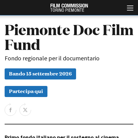
Piemonte Doc Film
Fund
Fondo regionale per il documentario
Bando 15 settembre 2026
Italiano
English
Partecipa qui
ABOUT
EVENTI, SPECIALI
Chi siamo
Anteprime in Piemonte
Storia della Fondazione
TFI Torino Film Industry -
Production Days
Contatti
Avenue Cove - Erasmus +
La sede
Guarda che storia!
Primo fondo italiano per il sostegno al cinema
Partner