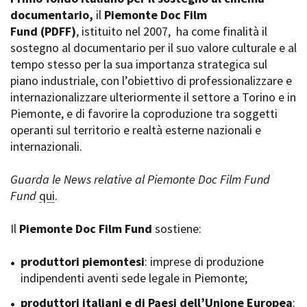
La Grazia - Immagini e
documentario,
Rete regionale
il
Piemonte Doc Film
location della Torino di Paolo
Fund
Bilancio sociale
(PDFF)
, istituito nel 2007,
ha come finalità il
Sorrentino
sostegno al documentario per il suo valore culturale e al
Amministrazione
Open Day
trasparente
tempo stesso per la sua importanza strategica sul
Ciak in TOur!
Bandi e gare
piano industriale, con l’obiettivo di professionalizzare e
Sostenibilità ambientale
internazionalizzare ulteriormente il settore a Torino e in
FESTIVAL, MARKETS,
Piemonte, e di favorire la coproduzione tra soggetti
AWARDS
SERVIZI
operanti sul territorio e realtà esterne nazionali e
International Film Festival
Servizi generali
Rotterdam
internazionali.
Location scouting
Berlinale Internationalen
Filmfestspiele Berlin
Spazi nella sede FCTP
Guarda le News relative al Piemonte Doc Film Fund
Festival de Cannes
Sala Casting
Fund
qui
.
Biografilm Festival - Bio to B
Sala Paolo Tenna
Industry Days
Il
Piemonte Doc Film Fund
sostiene:
Locarno Film Festival
FILM FUNDS
Mostra Internazionale d’Arte
Piemonte Film Tv Fund
produttori piemontesi
: imprese di produzione
Cinematografica Venezia
Piemonte Film Tv
indipendenti aventi sede legale in Piemonte;
Toronto International Film
Development Fund
Festival
produttori italiani e di Paesi dell’Unione Europea
Piemonte Doc Film Fund
:
Festa del Cinema di Roma