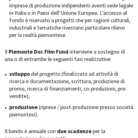
imprese di produzione indipendenti aventi sede legale
Short Film Fund
Torino Film Festival
in Italia o in Paesi dell’Unione Europea. L’accesso al
David di Donatello
Fondo è riservato a progetti che per ragioni culturali,
PRODUCTION GUIDE
Nastri d’Argento
industriali e tematiche rivestano particolare rilievo
Società di produzione
Premio Solinas
per la realtà piemontese.
Strutture di servizio
Professionisti
STRUMENTI
Attrici-Attori
Il
Piemonte Doc Film Fund
interviene a sostegno di
Location - Accedi al tuo
Beginners
profilo
una o di entrambe le seguenti fasi realizzative:
Location - Nuovo utente
LOCATION GUIDE
Newsletter
sviluppo
del progetto (finalizzato ad attività di
Lavora con noi
ricerca e documentazione, scrittura, produzione di
FILM DATABASE
Stage - Tirocini - Scuola e
promo, ricerca di finanziamenti, co-produzioni, pre-
Lavoro
vendite);
Elenco Operatori Economici
BOOK DATABASE
per affidamento lavori in
produzione
(riprese / post-produzione presso società
economia
piemontesi).
NEWS
Il bando è annuale con
CASTING
due scadenze
per la