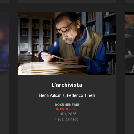
2013
2021
Open Day
2014
2022
Ciak in TOur!
2015
2023
FILTRA
RESET
andi e gare
Contatti
Privacy
Cookie policy
Whistleblowing
Credi
L’archivista
Elena Valsania, Federico Tinelli
DOCUMENTARI
IN PROGRESS
Italia, 2026
Feliz (Cuneo)