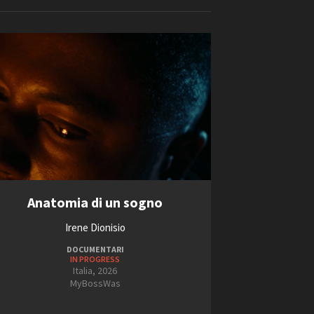
ilm Festival
nternazionale d’Arte
Videoclip
grafica Venezia
nternational Film Festival
l Cinema di Roma
lm Festival
 Donatello
’Argento
Short Film Fund
olinas
NTI
Anatomia di un sogno
- Accedi al tuo profilo
 - Nuovo utente
2024
Irene Dionisio
ter
2025
DOCUMENTARI
on noi
IN PROGRESS
2026
irocini - Scuola e Lavoro
Italia, 2026
2027
MyBossWas
peratori Economici per
2028
nto lavori in economia