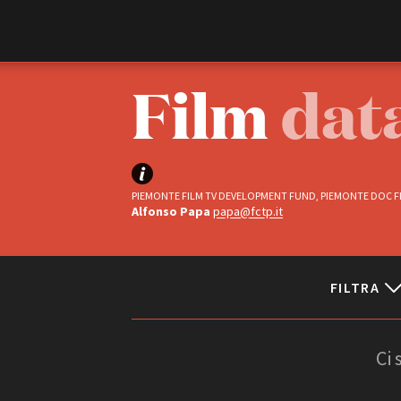
Film Commission
Torino Piemonte
Film
dat
PIEMONTE FILM TV DEVELOPMENT FUND, PIEMONTE DOC FI
Alfonso Papa
papa@fctp.it
FILTRA
ABOUT
Chi siamo
Storia della Fondazione
Status
Contatti
Ci
La sede
Completati
Partner