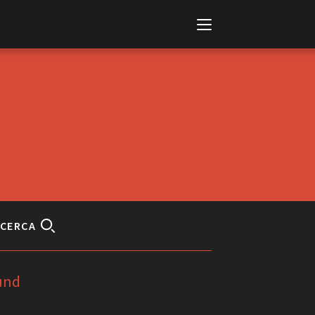
Italiano
English
CERCA
AL, MARKETS, AWARDS
ional Film Festival Rotterdam
 Internationalen
piele Berlin
und
 de Cannes
m Festival - Bio to B Industry