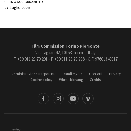
ULTIMO AGGIORNAMENTO
27 Luglio 2026
Film Commission Torino Piemonte
Via Cagliari 42, 10153 Torino - Italy
T +39 011 23 79 201 - F +39 011 23 79 298 - C.F. 97601340017
Amministrazione trasparente
Bandi e gare
Contatti
Privacy
Cookie policy
Whistleblowing
Credits
book
Instagram
Youtube
Vimeo
Torino