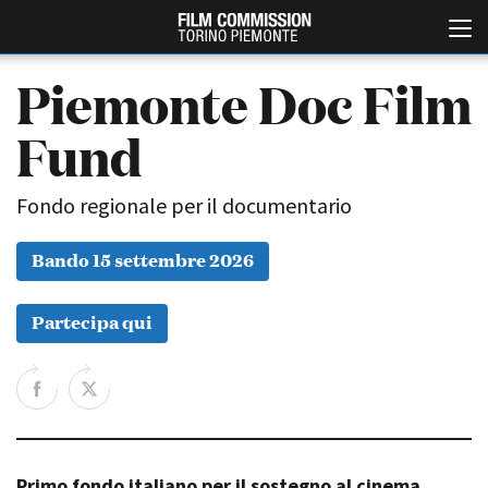
Piemonte Doc Film
Fund
Fondo regionale per il documentario
Bando 15 settembre 2026
Italiano
English
Partecipa qui
ABOUT
EVENTI, SPECIALI
Chi siamo
Anteprime in Piemonte
Storia della Fondazione
TFI Torino Film Industry -
Production Days
Contatti
Avenue Cove - Erasmus +
La sede
Guarda che storia!
Primo fondo italiano per il sostegno al cinema
Partner