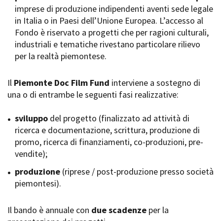
imprese di produzione indipendenti aventi sede legale
Short Film Fund
Torino Film Festival
in Italia o in Paesi dell’Unione Europea. L’accesso al
David di Donatello
Fondo è riservato a progetti che per ragioni culturali,
PRODUCTION GUIDE
Nastri d’Argento
industriali e tematiche rivestano particolare rilievo
Società di produzione
Premio Solinas
per la realtà piemontese.
Strutture di servizio
Professionisti
STRUMENTI
Attrici-Attori
Il
Piemonte Doc Film Fund
interviene a sostegno di
Location - Accedi al tuo
Beginners
profilo
una o di entrambe le seguenti fasi realizzative:
Location - Nuovo utente
LOCATION GUIDE
Newsletter
sviluppo
del progetto (finalizzato ad attività di
Lavora con noi
ricerca e documentazione, scrittura, produzione di
FILM DATABASE
Stage - Tirocini - Scuola e
promo, ricerca di finanziamenti, co-produzioni, pre-
Lavoro
vendite);
Elenco Operatori Economici
BOOK DATABASE
per affidamento lavori in
produzione
(riprese / post-produzione presso società
economia
piemontesi).
NEWS
Il bando è annuale con
CASTING
due scadenze
per la