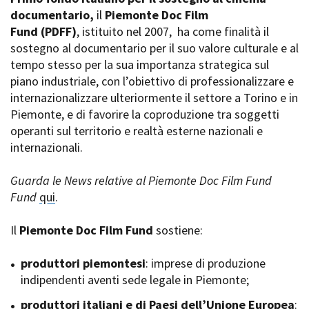
La Grazia - Immagini e
documentario,
Rete regionale
il
Piemonte Doc Film
location della Torino di Paolo
Fund
Bilancio sociale
(PDFF)
, istituito nel 2007,
ha come finalità il
Sorrentino
sostegno al documentario per il suo valore culturale e al
Amministrazione
Open Day
trasparente
tempo stesso per la sua importanza strategica sul
Ciak in TOur!
Bandi e gare
piano industriale, con l’obiettivo di professionalizzare e
Sostenibilità ambientale
internazionalizzare ulteriormente il settore a Torino e in
FESTIVAL, MARKETS,
Piemonte, e di favorire la coproduzione tra soggetti
AWARDS
SERVIZI
operanti sul territorio e realtà esterne nazionali e
International Film Festival
Servizi generali
Rotterdam
internazionali.
Location scouting
Berlinale Internationalen
Filmfestspiele Berlin
Spazi nella sede FCTP
Guarda le News relative al Piemonte Doc Film Fund
Festival de Cannes
Sala Casting
Fund
qui
.
Biografilm Festival - Bio to B
Sala Paolo Tenna
Industry Days
Il
Piemonte Doc Film Fund
sostiene:
Locarno Film Festival
FILM FUNDS
Mostra Internazionale d’Arte
Piemonte Film Tv Fund
produttori piemontesi
: imprese di produzione
Cinematografica Venezia
Piemonte Film Tv
indipendenti aventi sede legale in Piemonte;
Toronto International Film
Development Fund
Festival
produttori italiani e di Paesi dell’Unione Europea
Piemonte Doc Film Fund
:
Festa del Cinema di Roma