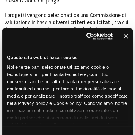
presentazione dei progetti.
I progetti vengono selezionati da una Commissione di
valutazione in base a
diversi criteri esplicitati
, tra cui
Amministrazione trasparente
il coinvolgimento di autori, professionisti e strutture
Bandi e gare
Contatti
torinesi e piemontesi, i co-finanziamenti e l’effettiva
Privacy
realizzabilità, e la visibilità grazie alla presenza di
Cookie policy
soggetti co-finanziatori e progetti di distribuzione e
Whistleblowing
diffusione attraverso molteplici canali (proiezioni in sala,
Questo sito web utilizza i cookie
Credits
canali televisivi, homevideo, piattaforme web...).
Noi e terze parti selezionate utilizziamo cookie o
tecnologie simili per finalità tecniche e, con il tuo
consenso, anche per altre finalità (per personalizzare
Progetti in progress
contenuti ed annunci, per fornire funzionalità dei social
media e per analizzare il nostro traffico) come specificato
nella Privacy policy e Cookie policy. Condividiamo inoltre
Vedi 105 progetti in progress
informazioni sul modo in cui utilizza il nostro sito con i
nostri partner che si occupano di analisi dei dati web,
pubblicità e social media, i quali potrebbero combinarle
Progetti realizzati
con altre informazioni che ha fornito loro o che hanno
S