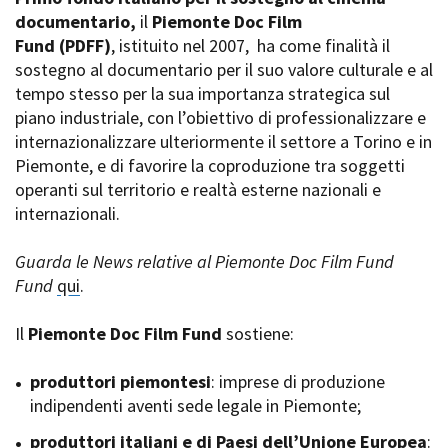
La Grazia - Immagini e
documentario,
Rete regionale
il
Piemonte Doc Film
location della Torino di Paolo
Fund
Bilancio sociale
(PDFF)
, istituito nel 2007,
ha come finalità il
Sorrentino
sostegno al documentario per il suo valore culturale e al
Amministrazione
Open Day
trasparente
tempo stesso per la sua importanza strategica sul
Ciak in TOur!
Bandi e gare
piano industriale, con l’obiettivo di professionalizzare e
Sostenibilità ambientale
internazionalizzare ulteriormente il settore a Torino e in
FESTIVAL, MARKETS,
Piemonte, e di favorire la coproduzione tra soggetti
AWARDS
SERVIZI
operanti sul territorio e realtà esterne nazionali e
International Film Festival
Servizi generali
Rotterdam
internazionali.
Location scouting
Berlinale Internationalen
Filmfestspiele Berlin
Spazi nella sede FCTP
Guarda le News relative al Piemonte Doc Film Fund
Festival de Cannes
Sala Casting
Fund
qui
.
Biografilm Festival - Bio to B
Sala Paolo Tenna
Industry Days
Il
Piemonte Doc Film Fund
sostiene:
Locarno Film Festival
FILM FUNDS
Mostra Internazionale d’Arte
Piemonte Film Tv Fund
produttori piemontesi
: imprese di produzione
Cinematografica Venezia
Piemonte Film Tv
indipendenti aventi sede legale in Piemonte;
Toronto International Film
Development Fund
Festival
produttori italiani e di Paesi dell’Unione Europea
Piemonte Doc Film Fund
:
Festa del Cinema di Roma