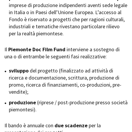
imprese di produzione indipendenti aventi sede legale
Short Film Fund
Torino Film Festival
in Italia o in Paesi dell’Unione Europea. L’accesso al
David di Donatello
Fondo è riservato a progetti che per ragioni culturali,
PRODUCTION GUIDE
Nastri d’Argento
industriali e tematiche rivestano particolare rilievo
Società di produzione
Premio Solinas
per la realtà piemontese.
Strutture di servizio
Professionisti
STRUMENTI
Attrici-Attori
Il
Piemonte Doc Film Fund
interviene a sostegno di
Location - Accedi al tuo
Beginners
profilo
una o di entrambe le seguenti fasi realizzative:
Location - Nuovo utente
LOCATION GUIDE
Newsletter
sviluppo
del progetto (finalizzato ad attività di
Lavora con noi
ricerca e documentazione, scrittura, produzione di
FILM DATABASE
Stage - Tirocini - Scuola e
promo, ricerca di finanziamenti, co-produzioni, pre-
Lavoro
vendite);
Elenco Operatori Economici
BOOK DATABASE
per affidamento lavori in
produzione
(riprese / post-produzione presso società
economia
piemontesi).
NEWS
Il bando è annuale con
CASTING
due scadenze
per la