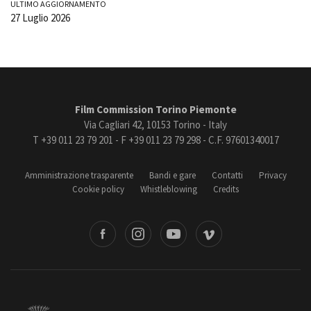
ULTIMO AGGIORNAMENTO
27 Luglio 2026
Film Commission Torino Piemonte
Via Cagliari 42, 10153 Torino - Italy
T +39 011 23 79 201 - F +39 011 23 79 298 - C.F. 97601340017
Amministrazione trasparente
Bandi e gare
Contatti
Privacy
Cookie policy
Whistleblowing
Credits
book
Instagram
Youtube
Vimeo
Torino