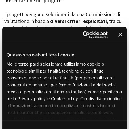
presentazione dei progetti.
I progetti vengono selezionati da una Commissione di
valutazione in base a
diversi criteri esplicitati
, tra cui
Amministrazione trasparente
il coinvolgimento di autori, professionisti e strutture
Bandi e gare
Contatti
torinesi e piemontesi, i co-finanziamenti e l’effettiva
Privacy
realizzabilità, e la visibilità grazie alla presenza di
Cookie policy
soggetti co-finanziatori e progetti di distribuzione e
Whistleblowing
diffusione attraverso molteplici canali (proiezioni in sala,
Questo sito web utilizza i cookie
Credits
canali televisivi, homevideo, piattaforme web...).
Noi e terze parti selezionate utilizziamo cookie o
tecnologie simili per finalità tecniche e, con il tuo
consenso, anche per altre finalità (per personalizzare
Progetti in progress
contenuti ed annunci, per fornire funzionalità dei social
media e per analizzare il nostro traffico) come specificato
nella Privacy policy e Cookie policy. Condividiamo inoltre
Vedi 105 progetti in progress
informazioni sul modo in cui utilizza il nostro sito con i
nostri partner che si occupano di analisi dei dati web,
pubblicità e social media, i quali potrebbero combinarle
Progetti realizzati
con altre informazioni che ha fornito loro o che hanno
S