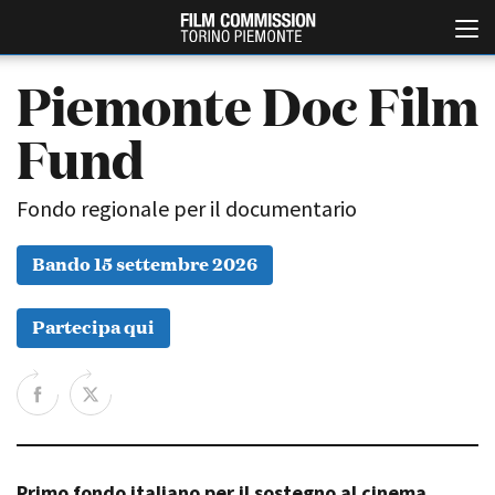
Piemonte Doc Film
Fund
Fondo regionale per il documentario
Bando 15 settembre 2026
Italiano
English
Partecipa qui
ABOUT
EVENTI, SPECIALI
Chi siamo
Anteprime in Piemonte
Storia della Fondazione
TFI Torino Film Industry -
Production Days
Contatti
Avenue Cove - Erasmus +
La sede
Guarda che storia!
Primo fondo italiano per il sostegno al cinema
Partner