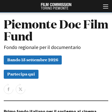
Piemonte Doc Film
Fund
Fondo regionale per il documentario
Bando 15 settembre 2026
Italiano
English
Partecipa qui
ABOUT
EVENTI, SPECIALI
Chi siamo
Anteprime in Piemonte
Storia della Fondazione
TFI Torino Film Industry -
Production Days
Contatti
Avenue Cove - Erasmus +
La sede
Guarda che storia!
Primo fondo italiano per il sostegno al cinema
Partner