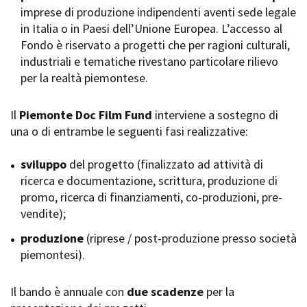
imprese di produzione indipendenti aventi sede legale
Short Film Fund
Torino Film Festival
in Italia o in Paesi dell’Unione Europea. L’accesso al
David di Donatello
Fondo è riservato a progetti che per ragioni culturali,
PRODUCTION GUIDE
Nastri d’Argento
industriali e tematiche rivestano particolare rilievo
Società di produzione
Premio Solinas
per la realtà piemontese.
Strutture di servizio
Professionisti
STRUMENTI
Attrici-Attori
Il
Piemonte Doc Film Fund
interviene a sostegno di
Location - Accedi al tuo
Beginners
profilo
una o di entrambe le seguenti fasi realizzative:
Location - Nuovo utente
LOCATION GUIDE
Newsletter
sviluppo
del progetto (finalizzato ad attività di
Lavora con noi
ricerca e documentazione, scrittura, produzione di
FILM DATABASE
Stage - Tirocini - Scuola e
promo, ricerca di finanziamenti, co-produzioni, pre-
Lavoro
vendite);
Elenco Operatori Economici
BOOK DATABASE
per affidamento lavori in
produzione
(riprese / post-produzione presso società
economia
piemontesi).
NEWS
Il bando è annuale con
CASTING
due scadenze
per la