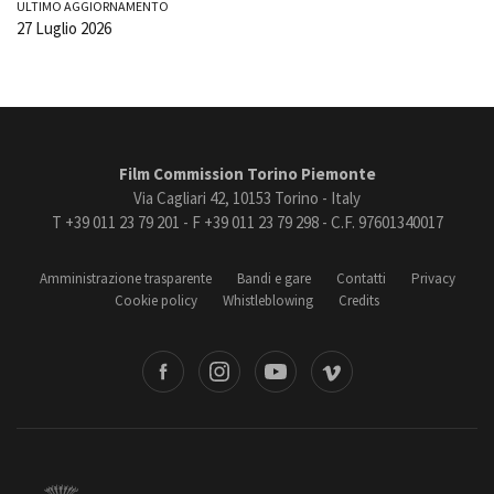
ULTIMO AGGIORNAMENTO
27 Luglio 2026
Film Commission Torino Piemonte
Via Cagliari 42, 10153 Torino - Italy
T +39 011 23 79 201 - F +39 011 23 79 298 - C.F. 97601340017
Amministrazione trasparente
Bandi e gare
Contatti
Privacy
Cookie policy
Whistleblowing
Credits
book
Instagram
Youtube
Vimeo
Torino