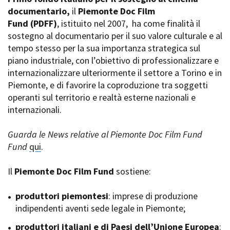
La Grazia - Immagini e
documentario,
Rete regionale
il
Piemonte Doc Film
location della Torino di Paolo
Fund
Bilancio sociale
(PDFF)
, istituito nel 2007,
ha come finalità il
Sorrentino
sostegno al documentario per il suo valore culturale e al
Amministrazione
Open Day
trasparente
tempo stesso per la sua importanza strategica sul
Ciak in TOur!
Bandi e gare
piano industriale, con l’obiettivo di professionalizzare e
Sostenibilità ambientale
internazionalizzare ulteriormente il settore a Torino e in
FESTIVAL, MARKETS,
Piemonte, e di favorire la coproduzione tra soggetti
AWARDS
SERVIZI
operanti sul territorio e realtà esterne nazionali e
International Film Festival
Servizi generali
Rotterdam
internazionali.
Location scouting
Berlinale Internationalen
Filmfestspiele Berlin
Spazi nella sede FCTP
Guarda le News relative al Piemonte Doc Film Fund
Festival de Cannes
Sala Casting
Fund
qui
.
Biografilm Festival - Bio to B
Sala Paolo Tenna
Industry Days
Il
Piemonte Doc Film Fund
sostiene:
Locarno Film Festival
FILM FUNDS
Mostra Internazionale d’Arte
Piemonte Film Tv Fund
produttori piemontesi
: imprese di produzione
Cinematografica Venezia
Piemonte Film Tv
indipendenti aventi sede legale in Piemonte;
Toronto International Film
Development Fund
Festival
produttori italiani e di Paesi dell’Unione Europea
Piemonte Doc Film Fund
:
Festa del Cinema di Roma