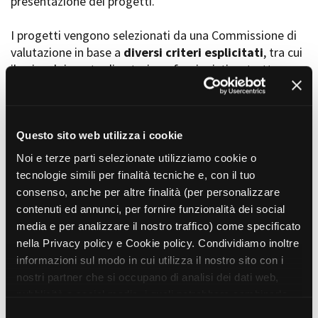
presentazione dei progetti.
I progetti vengono selezionati da una Commissione di
valutazione in base a
diversi criteri esplicitati
, tra cui
Amministrazione trasparente
il coinvolgimento di autori, professionisti e strutture
Bandi e gare
Contatti
torinesi e piemontesi, i co-finanziamenti e l’effettiva
Privacy
realizzabilità, e la visibilità grazie alla presenza di
Cookie policy
soggetti co-finanziatori e progetti di distribuzione e
Whistleblowing
diffusione attraverso molteplici canali (proiezioni in sala,
Questo sito web utilizza i cookie
Credits
canali televisivi, homevideo, piattaforme web...).
Noi e terze parti selezionate utilizziamo cookie o
tecnologie simili per finalità tecniche e, con il tuo
consenso, anche per altre finalità (per personalizzare
Progetti in progress
contenuti ed annunci, per fornire funzionalità dei social
media e per analizzare il nostro traffico) come specificato
nella Privacy policy e Cookie policy. Condividiamo inoltre
Vedi 105 progetti in progress
informazioni sul modo in cui utilizza il nostro sito con i
nostri partner che si occupano di analisi dei dati web,
pubblicità e social media, i quali potrebbero combinarle
Progetti realizzati
con altre informazioni che ha fornito loro o che hanno
S