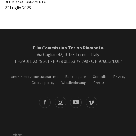
ULTIMO AGGIORNAMENTO
27 Luglio 2026
Film Commission Torino Piemonte
Via Cagliari 42, 10153 Torino - Italy
T +39 011 23 79 201 - F +39 011 23 79 298 - C.F. 97601340017
Amministrazione trasparente
Bandi e gare
Contatti
Privacy
Cookie policy
Whistleblowing
Credits
book
Instagram
Youtube
Vimeo
Torino