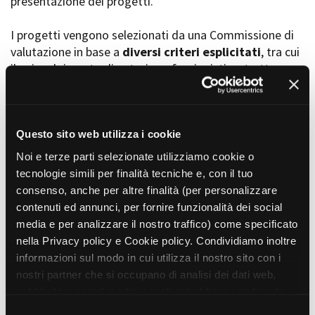
presentazione dei progetti.
I progetti vengono selezionati da una Commissione di
valutazione in base a
diversi criteri esplicitati
, tra cui
Amministrazione trasparente
il coinvolgimento di autori, professionisti e strutture
Bandi e gare
Contatti
torinesi e piemontesi, i co-finanziamenti e l’effettiva
Privacy
realizzabilità, e la visibilità grazie alla presenza di
Cookie policy
soggetti co-finanziatori e progetti di distribuzione e
Whistleblowing
diffusione attraverso molteplici canali (proiezioni in sala,
Questo sito web utilizza i cookie
Credits
canali televisivi, homevideo, piattaforme web...).
Noi e terze parti selezionate utilizziamo cookie o
tecnologie simili per finalità tecniche e, con il tuo
consenso, anche per altre finalità (per personalizzare
Progetti in progress
contenuti ed annunci, per fornire funzionalità dei social
media e per analizzare il nostro traffico) come specificato
nella Privacy policy e Cookie policy. Condividiamo inoltre
Vedi 105 progetti in progress
informazioni sul modo in cui utilizza il nostro sito con i
nostri partner che si occupano di analisi dei dati web,
pubblicità e social media, i quali potrebbero combinarle
Progetti realizzati
con altre informazioni che ha fornito loro o che hanno
S