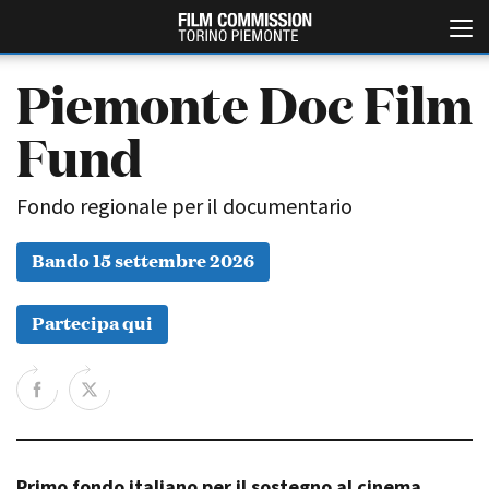
Piemonte Doc Film
Fund
Fondo regionale per il documentario
Bando 15 settembre 2026
Italiano
English
Partecipa qui
ABOUT
EVENTI, SPECIALI
Chi siamo
Anteprime in Piemonte
Storia della Fondazione
TFI Torino Film Industry -
Production Days
Contatti
Avenue Cove - Erasmus +
La sede
Guarda che storia!
Primo fondo italiano per il sostegno al cinema
Partner