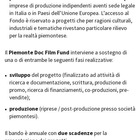
imprese di produzione indipendenti aventi sede legale
Short Film Fund
Torino Film Festival
in Italia o in Paesi dell’Unione Europea. L’accesso al
David di Donatello
Fondo è riservato a progetti che per ragioni culturali,
PRODUCTION GUIDE
Nastri d’Argento
industriali e tematiche rivestano particolare rilievo
Società di produzione
Premio Solinas
per la realtà piemontese.
Strutture di servizio
Professionisti
STRUMENTI
Attrici-Attori
Il
Piemonte Doc Film Fund
interviene a sostegno di
Location - Accedi al tuo
Beginners
profilo
una o di entrambe le seguenti fasi realizzative:
Location - Nuovo utente
LOCATION GUIDE
Newsletter
sviluppo
del progetto (finalizzato ad attività di
Lavora con noi
ricerca e documentazione, scrittura, produzione di
FILM DATABASE
Stage - Tirocini - Scuola e
promo, ricerca di finanziamenti, co-produzioni, pre-
Lavoro
vendite);
Elenco Operatori Economici
BOOK DATABASE
per affidamento lavori in
produzione
(riprese / post-produzione presso società
economia
piemontesi).
NEWS
Il bando è annuale con
CASTING
due scadenze
per la