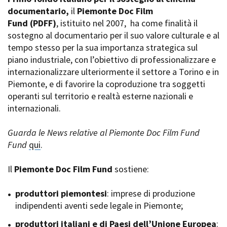
La Grazia - Immagini e
documentario,
Rete regionale
il
Piemonte Doc Film
location della Torino di Paolo
Fund
Bilancio sociale
(PDFF)
, istituito nel 2007,
ha come finalità il
Sorrentino
sostegno al documentario per il suo valore culturale e al
Amministrazione
Open Day
trasparente
tempo stesso per la sua importanza strategica sul
Ciak in TOur!
Bandi e gare
piano industriale, con l’obiettivo di professionalizzare e
Sostenibilità ambientale
internazionalizzare ulteriormente il settore a Torino e in
FESTIVAL, MARKETS,
Piemonte, e di favorire la coproduzione tra soggetti
AWARDS
SERVIZI
operanti sul territorio e realtà esterne nazionali e
International Film Festival
Servizi generali
Rotterdam
internazionali.
Location scouting
Berlinale Internationalen
Filmfestspiele Berlin
Spazi nella sede FCTP
Guarda le News relative al Piemonte Doc Film Fund
Festival de Cannes
Sala Casting
Fund
qui
.
Biografilm Festival - Bio to B
Sala Paolo Tenna
Industry Days
Il
Piemonte Doc Film Fund
sostiene:
Locarno Film Festival
FILM FUNDS
Mostra Internazionale d’Arte
Piemonte Film Tv Fund
produttori piemontesi
: imprese di produzione
Cinematografica Venezia
Piemonte Film Tv
indipendenti aventi sede legale in Piemonte;
Toronto International Film
Development Fund
Festival
produttori italiani e di Paesi dell’Unione Europea
Piemonte Doc Film Fund
:
Festa del Cinema di Roma