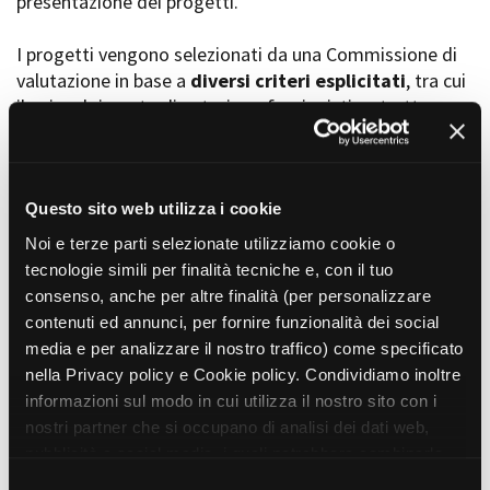
presentazione dei progetti.
I progetti vengono selezionati da una Commissione di
valutazione in base a
diversi criteri esplicitati
, tra cui
Amministrazione trasparente
il coinvolgimento di autori, professionisti e strutture
Bandi e gare
Contatti
torinesi e piemontesi, i co-finanziamenti e l’effettiva
Privacy
realizzabilità, e la visibilità grazie alla presenza di
Cookie policy
soggetti co-finanziatori e progetti di distribuzione e
Whistleblowing
diffusione attraverso molteplici canali (proiezioni in sala,
Questo sito web utilizza i cookie
Credits
canali televisivi, homevideo, piattaforme web...).
Noi e terze parti selezionate utilizziamo cookie o
tecnologie simili per finalità tecniche e, con il tuo
consenso, anche per altre finalità (per personalizzare
Progetti in progress
contenuti ed annunci, per fornire funzionalità dei social
media e per analizzare il nostro traffico) come specificato
nella Privacy policy e Cookie policy. Condividiamo inoltre
Vedi 105 progetti in progress
informazioni sul modo in cui utilizza il nostro sito con i
nostri partner che si occupano di analisi dei dati web,
pubblicità e social media, i quali potrebbero combinarle
Progetti realizzati
con altre informazioni che ha fornito loro o che hanno
S