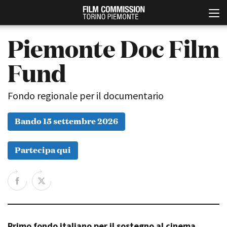
Piemonte Doc Film
Fund
Fondo regionale per il documentario
Bando 15 settembre 2026
Italiano
English
Partecipa qui
ABOUT
EVENTI, SPECIALI
Chi siamo
Anteprime in Piemonte
Storia della Fondazione
TFI Torino Film Industry -
Production Days
Contatti
Avenue Cove - Erasmus +
La sede
Guarda che storia!
Primo fondo italiano per il sostegno al cinema
Partner