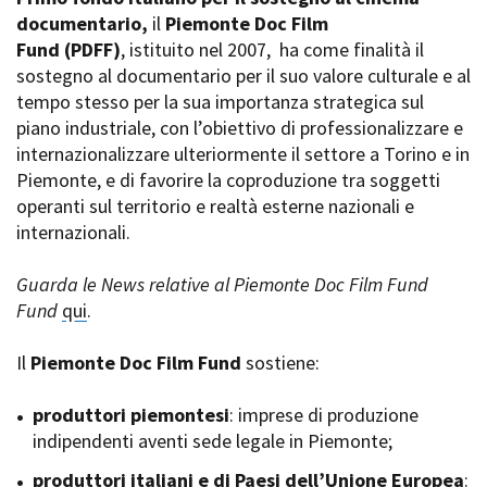
La Grazia - Immagini e
documentario,
Rete regionale
il
Piemonte Doc Film
location della Torino di Paolo
Fund
Bilancio sociale
(PDFF)
, istituito nel 2007,
ha come finalità il
Sorrentino
sostegno al documentario per il suo valore culturale e al
Amministrazione
Open Day
trasparente
tempo stesso per la sua importanza strategica sul
Ciak in TOur!
Bandi e gare
piano industriale, con l’obiettivo di professionalizzare e
Sostenibilità ambientale
internazionalizzare ulteriormente il settore a Torino e in
FESTIVAL, MARKETS,
Piemonte, e di favorire la coproduzione tra soggetti
AWARDS
SERVIZI
operanti sul territorio e realtà esterne nazionali e
International Film Festival
Servizi generali
Rotterdam
internazionali.
Location scouting
Berlinale Internationalen
Filmfestspiele Berlin
Spazi nella sede FCTP
Guarda le News relative al Piemonte Doc Film Fund
Festival de Cannes
Sala Casting
Fund
qui
.
Biografilm Festival - Bio to B
Sala Paolo Tenna
Industry Days
Il
Piemonte Doc Film Fund
sostiene:
Locarno Film Festival
FILM FUNDS
Mostra Internazionale d’Arte
Piemonte Film Tv Fund
produttori piemontesi
: imprese di produzione
Cinematografica Venezia
Piemonte Film Tv
indipendenti aventi sede legale in Piemonte;
Toronto International Film
Development Fund
Festival
produttori italiani e di Paesi dell’Unione Europea
Piemonte Doc Film Fund
:
Festa del Cinema di Roma