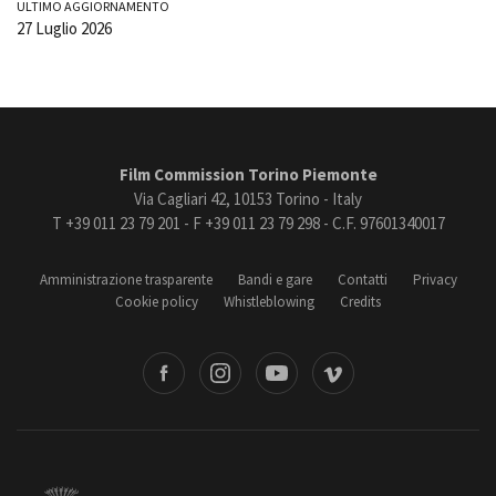
ULTIMO AGGIORNAMENTO
27 Luglio 2026
Film Commission Torino Piemonte
Via Cagliari 42, 10153 Torino - Italy
T +39 011 23 79 201 - F +39 011 23 79 298 - C.F. 97601340017
Amministrazione trasparente
Bandi e gare
Contatti
Privacy
Cookie policy
Whistleblowing
Credits
book
Instagram
Youtube
Vimeo
Torino