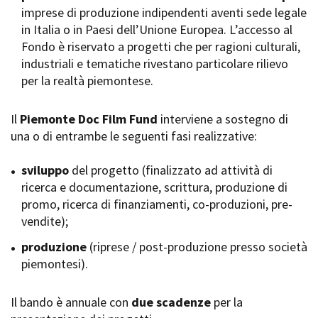
imprese di produzione indipendenti aventi sede legale
Short Film Fund
Torino Film Festival
in Italia o in Paesi dell’Unione Europea. L’accesso al
David di Donatello
Fondo è riservato a progetti che per ragioni culturali,
PRODUCTION GUIDE
Nastri d’Argento
industriali e tematiche rivestano particolare rilievo
Società di produzione
Premio Solinas
per la realtà piemontese.
Strutture di servizio
Professionisti
STRUMENTI
Attrici-Attori
Il
Piemonte Doc Film Fund
interviene a sostegno di
Location - Accedi al tuo
Beginners
profilo
una o di entrambe le seguenti fasi realizzative:
Location - Nuovo utente
LOCATION GUIDE
Newsletter
sviluppo
del progetto (finalizzato ad attività di
Lavora con noi
ricerca e documentazione, scrittura, produzione di
FILM DATABASE
Stage - Tirocini - Scuola e
promo, ricerca di finanziamenti, co-produzioni, pre-
Lavoro
vendite);
Elenco Operatori Economici
BOOK DATABASE
per affidamento lavori in
produzione
(riprese / post-produzione presso società
economia
piemontesi).
NEWS
Il bando è annuale con
CASTING
due scadenze
per la