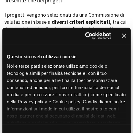
presentazione dei progetti.
I progetti vengono selezionati da una Commissione di
valutazione in base a
diversi criteri esplicitati
, tra cui
Amministrazione trasparente
il coinvolgimento di autori, professionisti e strutture
Bandi e gare
Contatti
torinesi e piemontesi, i co-finanziamenti e l’effettiva
Privacy
realizzabilità, e la visibilità grazie alla presenza di
Cookie policy
soggetti co-finanziatori e progetti di distribuzione e
Whistleblowing
diffusione attraverso molteplici canali (proiezioni in sala,
Questo sito web utilizza i cookie
Credits
canali televisivi, homevideo, piattaforme web...).
Noi e terze parti selezionate utilizziamo cookie o
tecnologie simili per finalità tecniche e, con il tuo
consenso, anche per altre finalità (per personalizzare
Progetti in progress
contenuti ed annunci, per fornire funzionalità dei social
media e per analizzare il nostro traffico) come specificato
nella Privacy policy e Cookie policy. Condividiamo inoltre
Vedi 105 progetti in progress
informazioni sul modo in cui utilizza il nostro sito con i
nostri partner che si occupano di analisi dei dati web,
pubblicità e social media, i quali potrebbero combinarle
Progetti realizzati
con altre informazioni che ha fornito loro o che hanno
S