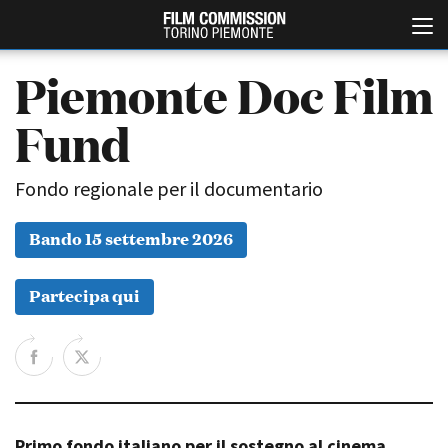
Piemonte Doc Film
Fund
Fondo regionale per il documentario
Bando 15 settembre 2026
Italiano
English
Partecipa qui
ABOUT
EVENTI, SPECIALI
Chi siamo
Anteprime in Piemonte
Storia della Fondazione
TFI Torino Film Industry -
Production Days
Contatti
Avenue Cove - Erasmus +
La sede
Guarda che storia!
Primo fondo italiano per il sostegno al cinema
Partner