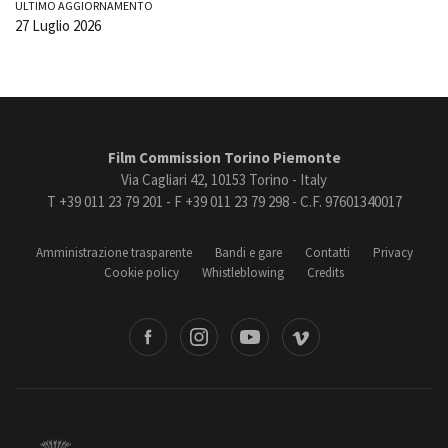
ULTIMO AGGIORNAMENTO
27 Luglio 2026
Film Commission Torino Piemonte
Via Cagliari 42, 10153 Torino - Italy
T +39 011 23 79 201 - F +39 011 23 79 298 - C.F. 97601340017
Amministrazione trasparente
Bandi e gare
Contatti
Privacy
Cookie policy
Whistleblowing
Credits
book
Instagram
Youtube
Vimeo
Torino