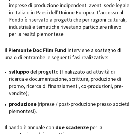
imprese di produzione indipendenti aventi sede legale
Short Film Fund
Torino Film Festival
in Italia o in Paesi dell’Unione Europea. L’accesso al
David di Donatello
Fondo è riservato a progetti che per ragioni culturali,
PRODUCTION GUIDE
Nastri d’Argento
industriali e tematiche rivestano particolare rilievo
Società di produzione
Premio Solinas
per la realtà piemontese.
Strutture di servizio
Professionisti
STRUMENTI
Attrici-Attori
Il
Piemonte Doc Film Fund
interviene a sostegno di
Location - Accedi al tuo
Beginners
profilo
una o di entrambe le seguenti fasi realizzative:
Location - Nuovo utente
LOCATION GUIDE
Newsletter
sviluppo
del progetto (finalizzato ad attività di
Lavora con noi
ricerca e documentazione, scrittura, produzione di
FILM DATABASE
Stage - Tirocini - Scuola e
promo, ricerca di finanziamenti, co-produzioni, pre-
Lavoro
vendite);
Elenco Operatori Economici
BOOK DATABASE
per affidamento lavori in
produzione
(riprese / post-produzione presso società
economia
piemontesi).
NEWS
Il bando è annuale con
CASTING
due scadenze
per la