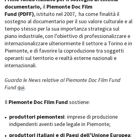
La Grazia - Immagini e
documentario,
Rete regionale
il
Piemonte Doc Film
location della Torino di Paolo
Fund
Bilancio sociale
(PDFF)
, istituito nel 2007,
ha come finalità il
Sorrentino
sostegno al documentario per il suo valore culturale e al
Amministrazione
Open Day
trasparente
tempo stesso per la sua importanza strategica sul
Ciak in TOur!
Bandi e gare
piano industriale, con l’obiettivo di professionalizzare e
Sostenibilità ambientale
internazionalizzare ulteriormente il settore a Torino e in
FESTIVAL, MARKETS,
Piemonte, e di favorire la coproduzione tra soggetti
AWARDS
SERVIZI
operanti sul territorio e realtà esterne nazionali e
International Film Festival
Servizi generali
Rotterdam
internazionali.
Location scouting
Berlinale Internationalen
Filmfestspiele Berlin
Spazi nella sede FCTP
Guarda le News relative al Piemonte Doc Film Fund
Festival de Cannes
Sala Casting
Fund
qui
.
Biografilm Festival - Bio to B
Sala Paolo Tenna
Industry Days
Il
Piemonte Doc Film Fund
sostiene:
Locarno Film Festival
FILM FUNDS
Mostra Internazionale d’Arte
Piemonte Film Tv Fund
produttori piemontesi
: imprese di produzione
Cinematografica Venezia
Piemonte Film Tv
indipendenti aventi sede legale in Piemonte;
Toronto International Film
Development Fund
Festival
produttori italiani e di Paesi dell’Unione Europea
Piemonte Doc Film Fund
:
Festa del Cinema di Roma