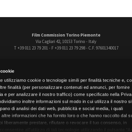
Film Commission Torino Piemonte
Via Cagliari 42, 10153 Torino - Italy
T +39 011 23 79 201 - F +39 011 23 79 298 - C.F. 97601340017
trasparente
Bandi e gare
Contatti
Privacy
Cookie policy
Whistle
 cookie
book
Instagram
Youtube
Vimeo
e utilizziamo cookie o tecnologie simili per finalità tecniche e, con
re finalità (per personalizzare contenuti ed annunci, per fornire
ia e per analizzare il nostro traffico) come specificato nella Priv
dividiamo inoltre informazioni sul modo in cui utilizza il nostro s
pano di analisi dei dati web, pubblicità e social media, i quali
Torino
altre informazioni che ha fornito loro o che hanno raccolto dal s
Regione Piemonte
uoi liberamente prestare, rifiutare o revocare il tuo consenso, in
onsentire all’utilizzo di tali tecnologie utilizzando il pulsante “A