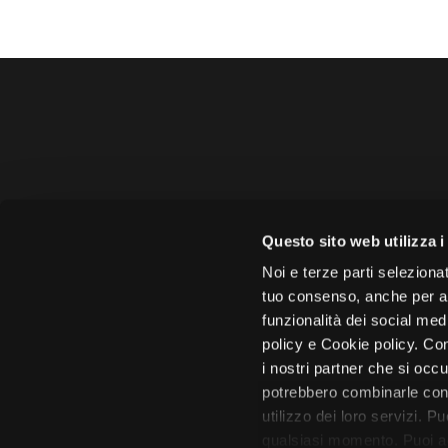
Amministrazione 
Questo sito web utilizza i
Face
Noi e terze parti selezionat
tuo consenso, anche per alt
funzionalità dei social med
policy e Cookie policy. Con
i nostri partner che si occu
Città di 
potrebbero combinarle con 
utilizzo dei loro servizi. P
qualsiasi momento. Puoi acc