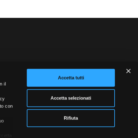
blowing
Credits
Accetta tutti
 il
Accetta selezionati
acy
ito con
Rifiuta
uo
ccetta