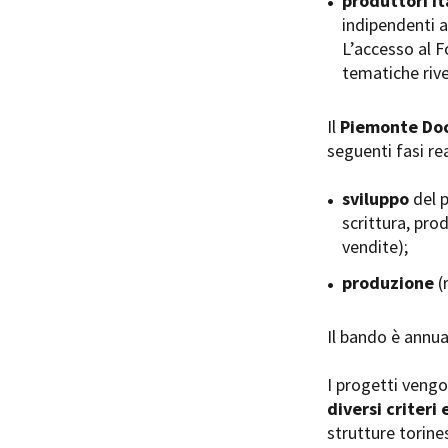
produttori it
indipendenti a
L’accesso al Fo
tematiche rive
Il
Piemonte Doc
Amministrazione trasparente
B
seguenti fasi rea
sviluppo
del p
scrittura, pro
vendite);
produzione
(
Il bando è annu
I progetti veng
diversi criteri 
strutture torines