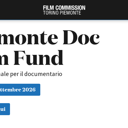
monte Doc
m Fund
ale per il documentario
ettembre 2026
PRODUCTION GUIDE
FESTIV
Società di produzione
Internat
Strutture di servizio
Berlinale
ui
Filmfests
Professionisti
Festival
Attrici-Attori
Biografil
Beginners