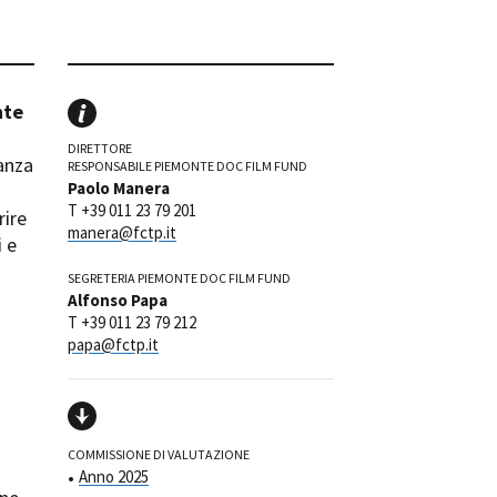
ilm Festival
nternazionale d’Arte
grafica Venezia
nternational Film Festival
nte
l Cinema di Roma
DIRETTORE
lm Festival
tanza
RESPONSABILE PIEMONTE DOC FILM FUND
 Donatello
Paolo Manera
T +39 011 23 79 201
’Argento
rire
manera@fctp.it
olinas
i e
SEGRETERIA PIEMONTE DOC FILM FUND
NTI
Alfonso Papa
- Accedi al tuo profilo
T +39 011 23 79 212
papa@fctp.it
 - Nuovo utente
ter
on noi
irocini - Scuola e Lavoro
peratori Economici per
COMMISSIONE DI VALUTAZIONE
nto lavori in economia
Anno 2025