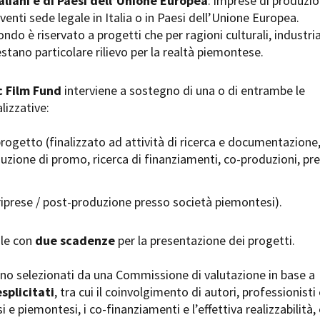
aliani e di Paesi dell’Unione Europea
: imprese di produzi
Open Day
venti sede legale in Italia o in Paesi dell’Unione Europea.
Ciak in TOur!
ndo è riservato a progetti che per ragioni culturali, industria
stano particolare rilievo per la realtà piemontese.
 Film Fund
interviene a sostegno di una o di entrambe le
andi e gare
Contatti
Privacy
Cookie policy
Whistleblowing
Credi
lizzative:
rogetto (finalizzato ad attività di ricerca e documentazione
duzione di promo, ricerca di finanziamenti, co-produzioni, pre
riprese / post-produzione presso società piemontesi).
ale con
due scadenze
per la presentazione dei progetti.
ono selezionati da una Commissione di valutazione in base a
esplicitati
, tra cui il coinvolgimento di autori, professionisti
i e piemontesi, i co-finanziamenti e l’effettiva realizzabilità, 