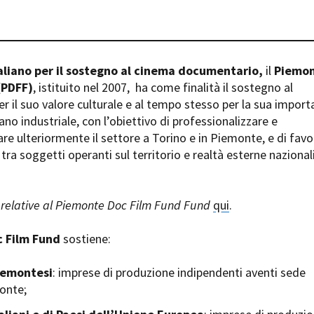
Days
Locarno F
LOCATION GUIDE
Mostra I
e
Cinemato
FILM DATABASE
Toronto I
aliano per il sostegno al cinema documentario,
il
Piemo
Festa de
(PDFF)
, istituito nel 2007,
ha come finalità il sostegno al
BOOK DATABASE
Torino Fi
 il suo valore culturale e al tempo stesso per la sua impor
David di
ano industriale, con l’obiettivo di professionalizzare e
NEWS
Nastri d
are ulteriormente il settore a Torino e in Piemonte, e di favo
Premio S
tra soggetti operanti sul territorio e realtà esterne nazional
CASTING
STRUME
EVENTI, SPECIALI
Location 
relative al Piemonte Doc Film Fund Fund
qui
.
Anteprime in Piemonte
Location
TFI Torino Film Industry - Production
Newslet
 Film Fund
sostiene:
Days
Lavora c
Avenue Cove - Erasmus +
ent Fund
Stage - T
iemontesi
: imprese di produzione indipendenti aventi sede
Guarda che storia!
Elenco O
monte;
La Grazia - Immagini e location della
affidame
Torino di Paolo Sorrentino