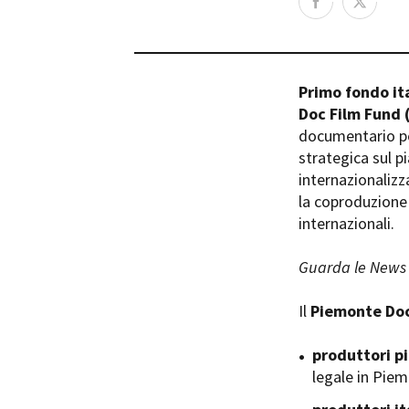
Rete regionale
Bilancio sociale
Amministrazione trasparent
Bandi e gare
Primo fondo it
Sostenibilità ambientale
Doc Film Fund
documentario per
SERVIZI
strategica sul pi
Servizi generali
internazionalizz
Location scouting
la coproduzione 
Spazi nella sede FCTP
internazionali.
Sala Casting
Sala Paolo Tenna
Guarda le News 
FILM FUNDS
Il
Piemonte Doc
Piemonte Film Tv Fund
Piemonte Film Tv Developm
produttori p
Piemonte Doc Film Fund
legale in Pie
Short Film Fund