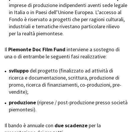
imprese di produzione indipendenti aventi sede legale
Short Film Fund
Torino Film Festival
in Italia o in Paesi dell’Unione Europea. L’accesso al
David di Donatello
Fondo è riservato a progetti che per ragioni culturali,
PRODUCTION GUIDE
Nastri d’Argento
industriali e tematiche rivestano particolare rilievo
Società di produzione
Premio Solinas
per la realtà piemontese.
Strutture di servizio
Professionisti
STRUMENTI
Attrici-Attori
Il
Piemonte Doc Film Fund
interviene a sostegno di
Location - Accedi al tuo
Beginners
profilo
una o di entrambe le seguenti fasi realizzative:
Location - Nuovo utente
LOCATION GUIDE
Newsletter
sviluppo
del progetto (finalizzato ad attività di
Lavora con noi
ricerca e documentazione, scrittura, produzione di
FILM DATABASE
Stage - Tirocini - Scuola e
promo, ricerca di finanziamenti, co-produzioni, pre-
Lavoro
vendite);
Elenco Operatori Economici
BOOK DATABASE
per affidamento lavori in
produzione
(riprese / post-produzione presso società
economia
piemontesi).
NEWS
Il bando è annuale con
CASTING
due scadenze
per la