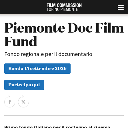
Piemonte Doc Film
Fund
Fondo regionale per il documentario
Bando 15 settembre 2026
Italiano
English
Partecipa qui
ABOUT
EVENTI, SPECIALI
Chi siamo
Anteprime in Piemonte
Storia della Fondazione
TFI Torino Film Industry -
Production Days
Contatti
Avenue Cove - Erasmus +
La sede
Guarda che storia!
Primo fondo italiano per il sostegno al cinema
Partner