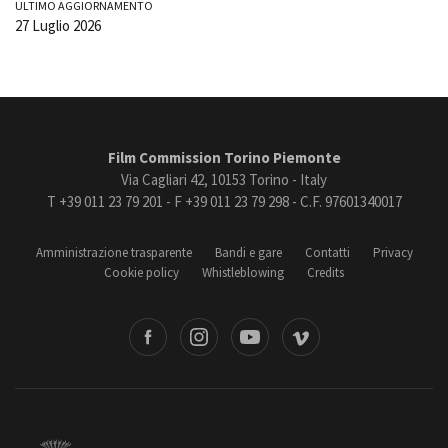
ULTIMO AGGIORNAMENTO
27 Luglio 2026
Film Commission Torino Piemonte
Via Cagliari 42, 10153 Torino - Italy
T +39 011 23 79 201 - F +39 011 23 79 298 - C.F. 97601340017
Amministrazione trasparente
Bandi e gare
Contatti
Privacy
Cookie policy
Whistleblowing
Credits
book
Instagram
Youtube
Vimeo
Torino