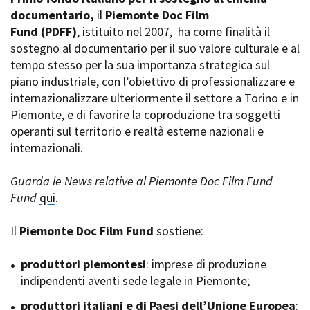
La Grazia - Immagini e
documentario,
Rete regionale
il
Piemonte Doc Film
location della Torino di Paolo
Fund
Bilancio sociale
(PDFF)
, istituito nel 2007,
ha come finalità il
Sorrentino
sostegno al documentario per il suo valore culturale e al
Amministrazione
Open Day
trasparente
tempo stesso per la sua importanza strategica sul
Ciak in TOur!
Bandi e gare
piano industriale, con l’obiettivo di professionalizzare e
Sostenibilità ambientale
internazionalizzare ulteriormente il settore a Torino e in
FESTIVAL, MARKETS,
Piemonte, e di favorire la coproduzione tra soggetti
AWARDS
SERVIZI
operanti sul territorio e realtà esterne nazionali e
International Film Festival
Servizi generali
Rotterdam
internazionali.
Location scouting
Berlinale Internationalen
Filmfestspiele Berlin
Spazi nella sede FCTP
Guarda le News relative al Piemonte Doc Film Fund
Festival de Cannes
Sala Casting
Fund
qui
.
Biografilm Festival - Bio to B
Sala Paolo Tenna
Industry Days
Il
Piemonte Doc Film Fund
sostiene:
Locarno Film Festival
FILM FUNDS
Mostra Internazionale d’Arte
Piemonte Film Tv Fund
produttori piemontesi
: imprese di produzione
Cinematografica Venezia
Piemonte Film Tv
indipendenti aventi sede legale in Piemonte;
Toronto International Film
Development Fund
Festival
produttori italiani e di Paesi dell’Unione Europea
Piemonte Doc Film Fund
:
Festa del Cinema di Roma