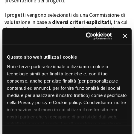
presentazione dei progetti.
I progetti vengono selezionati da una Commissione di
valutazione in base a
diversi criteri esplicitati
, tra cui
Amministrazione trasparente
il coinvolgimento di autori, professionisti e strutture
Bandi e gare
Contatti
torinesi e piemontesi, i co-finanziamenti e l’effettiva
Privacy
realizzabilità, e la visibilità grazie alla presenza di
Cookie policy
soggetti co-finanziatori e progetti di distribuzione e
Whistleblowing
diffusione attraverso molteplici canali (proiezioni in sala,
Questo sito web utilizza i cookie
Credits
canali televisivi, homevideo, piattaforme web...).
Noi e terze parti selezionate utilizziamo cookie o
tecnologie simili per finalità tecniche e, con il tuo
consenso, anche per altre finalità (per personalizzare
Progetti in progress
contenuti ed annunci, per fornire funzionalità dei social
media e per analizzare il nostro traffico) come specificato
nella Privacy policy e Cookie policy. Condividiamo inoltre
Vedi 105 progetti in progress
informazioni sul modo in cui utilizza il nostro sito con i
nostri partner che si occupano di analisi dei dati web,
pubblicità e social media, i quali potrebbero combinarle
Progetti realizzati
con altre informazioni che ha fornito loro o che hanno
S