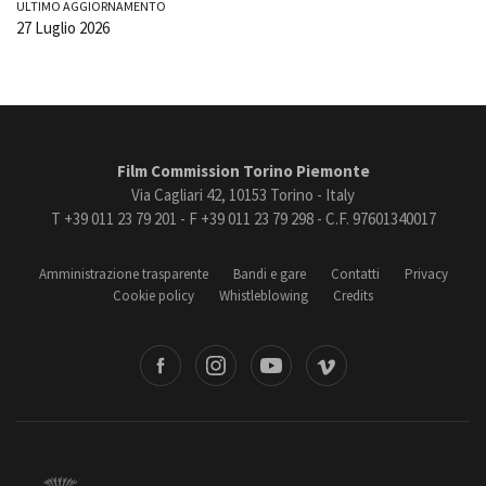
ULTIMO AGGIORNAMENTO
27 Luglio 2026
Film Commission Torino Piemonte
Via Cagliari 42, 10153 Torino - Italy
T +39 011 23 79 201 - F +39 011 23 79 298 - C.F. 97601340017
Amministrazione trasparente
Bandi e gare
Contatti
Privacy
Cookie policy
Whistleblowing
Credits
book
Instagram
Youtube
Vimeo
Torino