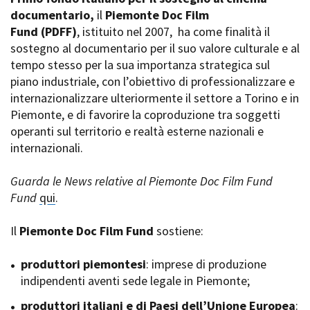
La Grazia - Immagini e
documentario,
Rete regionale
il
Piemonte Doc Film
location della Torino di Paolo
Fund
Bilancio sociale
(PDFF)
, istituito nel 2007,
ha come finalità il
Sorrentino
sostegno al documentario per il suo valore culturale e al
Amministrazione
Open Day
trasparente
tempo stesso per la sua importanza strategica sul
Ciak in TOur!
Bandi e gare
piano industriale, con l’obiettivo di professionalizzare e
Sostenibilità ambientale
internazionalizzare ulteriormente il settore a Torino e in
FESTIVAL, MARKETS,
Piemonte, e di favorire la coproduzione tra soggetti
AWARDS
SERVIZI
operanti sul territorio e realtà esterne nazionali e
International Film Festival
Servizi generali
Rotterdam
internazionali.
Location scouting
Berlinale Internationalen
Filmfestspiele Berlin
Spazi nella sede FCTP
Guarda le News relative al Piemonte Doc Film Fund
Festival de Cannes
Sala Casting
Fund
qui
.
Biografilm Festival - Bio to B
Sala Paolo Tenna
Industry Days
Il
Piemonte Doc Film Fund
sostiene:
Locarno Film Festival
FILM FUNDS
Mostra Internazionale d’Arte
Piemonte Film Tv Fund
produttori piemontesi
: imprese di produzione
Cinematografica Venezia
Piemonte Film Tv
indipendenti aventi sede legale in Piemonte;
Toronto International Film
Development Fund
Festival
produttori italiani e di Paesi dell’Unione Europea
Piemonte Doc Film Fund
:
Festa del Cinema di Roma