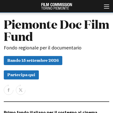
Piemonte Doc Film
Fund
Fondo regionale per il documentario
Bando 15 settembre 2026
Italiano
English
Partecipa qui
ABOUT
EVENTI, SPECIALI
Chi siamo
Anteprime in Piemonte
Storia della Fondazione
TFI Torino Film Industry -
Production Days
Contatti
Avenue Cove - Erasmus +
La sede
Guarda che storia!
Primo fondo italiano per il sostegno al cinema
Partner