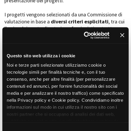
presentazione dei progetti.
I progetti vengono selezionati da una Commissione di
valutazione in base a
diversi criteri esplicitati
, tra cui
Amministrazione trasparente
il coinvolgimento di autori, professionisti e strutture
Bandi e gare
Contatti
torinesi e piemontesi, i co-finanziamenti e l’effettiva
Privacy
realizzabilità, e la visibilità grazie alla presenza di
Cookie policy
soggetti co-finanziatori e progetti di distribuzione e
Whistleblowing
diffusione attraverso molteplici canali (proiezioni in sala,
Questo sito web utilizza i cookie
Credits
canali televisivi, homevideo, piattaforme web...).
Noi e terze parti selezionate utilizziamo cookie o
tecnologie simili per finalità tecniche e, con il tuo
consenso, anche per altre finalità (per personalizzare
Progetti in progress
contenuti ed annunci, per fornire funzionalità dei social
media e per analizzare il nostro traffico) come specificato
nella Privacy policy e Cookie policy. Condividiamo inoltre
Vedi 105 progetti in progress
informazioni sul modo in cui utilizza il nostro sito con i
nostri partner che si occupano di analisi dei dati web,
pubblicità e social media, i quali potrebbero combinarle
Progetti realizzati
con altre informazioni che ha fornito loro o che hanno
S