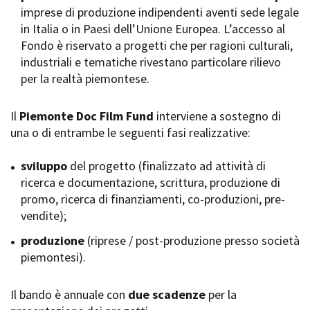
imprese di produzione indipendenti aventi sede legale
Short Film Fund
Torino Film Festival
in Italia o in Paesi dell’Unione Europea. L’accesso al
David di Donatello
Fondo è riservato a progetti che per ragioni culturali,
PRODUCTION GUIDE
Nastri d’Argento
industriali e tematiche rivestano particolare rilievo
Società di produzione
Premio Solinas
per la realtà piemontese.
Strutture di servizio
Professionisti
STRUMENTI
Attrici-Attori
Il
Piemonte Doc Film Fund
interviene a sostegno di
Location - Accedi al tuo
Beginners
profilo
una o di entrambe le seguenti fasi realizzative:
Location - Nuovo utente
LOCATION GUIDE
Newsletter
sviluppo
del progetto (finalizzato ad attività di
Lavora con noi
ricerca e documentazione, scrittura, produzione di
FILM DATABASE
Stage - Tirocini - Scuola e
promo, ricerca di finanziamenti, co-produzioni, pre-
Lavoro
vendite);
Elenco Operatori Economici
BOOK DATABASE
per affidamento lavori in
produzione
(riprese / post-produzione presso società
economia
piemontesi).
NEWS
Il bando è annuale con
CASTING
due scadenze
per la