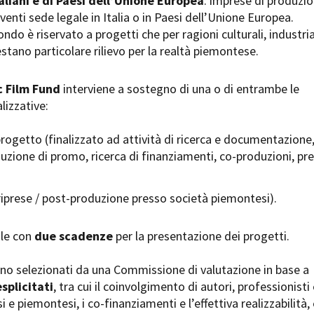
aliani e di Paesi dell’Unione Europea
: imprese di produzi
Open Day
venti sede legale in Italia o in Paesi dell’Unione Europea.
Ciak in TOur!
ndo è riservato a progetti che per ragioni culturali, industria
stano particolare rilievo per la realtà piemontese.
 Film Fund
interviene a sostegno di una o di entrambe le
andi e gare
Contatti
Privacy
Cookie policy
Whistleblowing
Credi
lizzative:
rogetto (finalizzato ad attività di ricerca e documentazione
duzione di promo, ricerca di finanziamenti, co-produzioni, pre
riprese / post-produzione presso società piemontesi).
ale con
due scadenze
per la presentazione dei progetti.
ono selezionati da una Commissione di valutazione in base a
esplicitati
, tra cui il coinvolgimento di autori, professionisti
i e piemontesi, i co-finanziamenti e l’effettiva realizzabilità, 