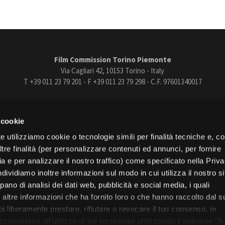
Film Commission Torino Piemonte
Via Cagliari 42, 10153 Torino - Italy
T +39 011 23 79 201 - F +39 011 23 79 298 - C.F. 97601340017
trasparente
Bandi e gare
Contatti
Privacy
Cookie policy
Whistle
 cookie
book
Instagram
Youtube
Vimeo
e utilizziamo cookie o tecnologie simili per finalità tecniche e, con
re finalità (per personalizzare contenuti ed annunci, per fornire
ia e per analizzare il nostro traffico) come specificato nella Priv
dividiamo inoltre informazioni sul modo in cui utilizza il nostro s
pano di analisi dei dati web, pubblicità e social media, i quali
Torino
altre informazioni che ha fornito loro o che hanno raccolto dal s
Regione Piemonte
uoi liberamente prestare, rifiutare o revocare il tuo consenso, in
onsentire all’utilizzo di tali tecnologie utilizzando il pulsante “A