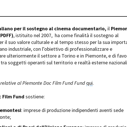
Days
Locarno F
LOCATION GUIDE
Mostra I
e
Cinemato
FILM DATABASE
Toronto I
aliano per il sostegno al cinema documentario,
il
Piemo
Festa de
(PDFF)
, istituito nel 2007,
ha come finalità il sostegno al
BOOK DATABASE
Torino Fi
 il suo valore culturale e al tempo stesso per la sua impor
David di
ano industriale, con l’obiettivo di professionalizzare e
NEWS
Nastri d
are ulteriormente il settore a Torino e in Piemonte, e di favo
Premio S
tra soggetti operanti sul territorio e realtà esterne nazional
CASTING
STRUME
EVENTI, SPECIALI
Location 
relative al Piemonte Doc Film Fund Fund
qui
.
Anteprime in Piemonte
Location
TFI Torino Film Industry - Production
Newslet
 Film Fund
sostiene:
Days
Lavora c
Avenue Cove - Erasmus +
ent Fund
Stage - T
iemontesi
: imprese di produzione indipendenti aventi sede
Guarda che storia!
Elenco O
monte;
La Grazia - Immagini e location della
affidame
Torino di Paolo Sorrentino