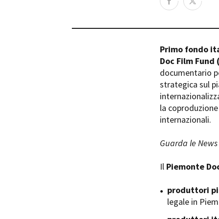
Rete regionale
Bilancio sociale
Amministrazione trasparent
Bandi e gare
Primo fondo it
Sostenibilità ambientale
Doc Film Fund
documentario per
SERVIZI
strategica sul pi
Servizi generali
internazionalizz
Location scouting
la coproduzione 
Spazi nella sede FCTP
internazionali.
Sala Casting
Sala Paolo Tenna
Guarda le News 
FILM FUNDS
Il
Piemonte Doc
Piemonte Film Tv Fund
Piemonte Film Tv Developm
produttori p
Piemonte Doc Film Fund
legale in Pie
Short Film Fund