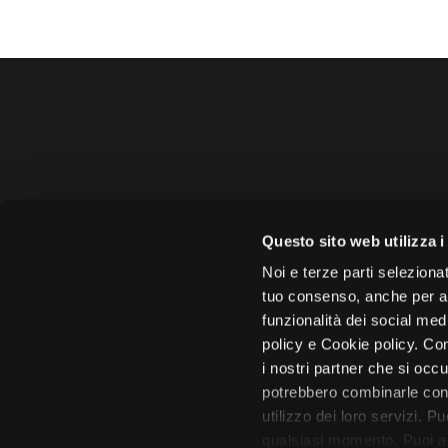
Amministrazione 
Questo sito web utilizza i
Face
Noi e terze parti selezionat
tuo consenso, anche per alt
funzionalità dei social med
policy e Cookie policy. Con
i nostri partner che si occu
Città di 
potrebbero combinarle con 
utilizzo dei loro servizi. P
qualsiasi momento. Puoi acc