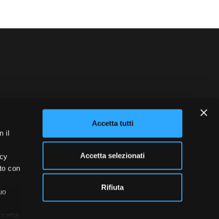
blowing
Credits
Accetta tutti
 il
Accetta selezionati
acy
ito con
Rifiuta
uo
ccetta