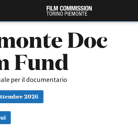
monte Doc
m Fund
ale per il documentario
ettembre 2026
PRODUCTION GUIDE
FESTIV
Società di produzione
Internat
Strutture di servizio
Berlinale
ui
Filmfests
Professionisti
Festival
Attrici-Attori
Biografil
Beginners