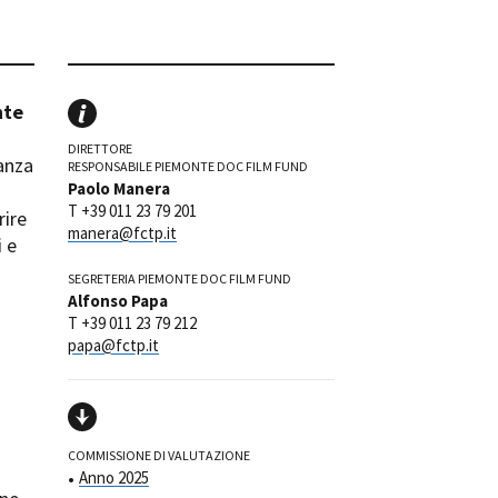
ilm Festival
nternazionale d’Arte
grafica Venezia
nternational Film Festival
nte
l Cinema di Roma
DIRETTORE
lm Festival
tanza
RESPONSABILE PIEMONTE DOC FILM FUND
 Donatello
Paolo Manera
T +39 011 23 79 201
’Argento
rire
manera@fctp.it
olinas
i e
SEGRETERIA PIEMONTE DOC FILM FUND
NTI
Alfonso Papa
- Accedi al tuo profilo
T +39 011 23 79 212
papa@fctp.it
 - Nuovo utente
ter
on noi
irocini - Scuola e Lavoro
peratori Economici per
COMMISSIONE DI VALUTAZIONE
nto lavori in economia
Anno 2025