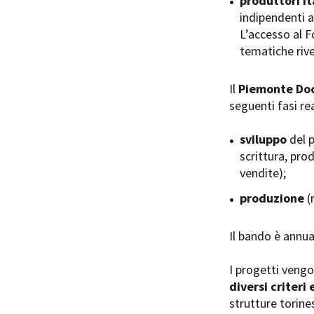
produttori it
indipendenti a
L’accesso al Fo
tematiche rive
Il
Piemonte Doc
Amministrazione trasparente
B
seguenti fasi rea
sviluppo
del p
scrittura, pro
vendite);
produzione
(
Il bando è annu
I progetti veng
diversi criteri 
strutture torines