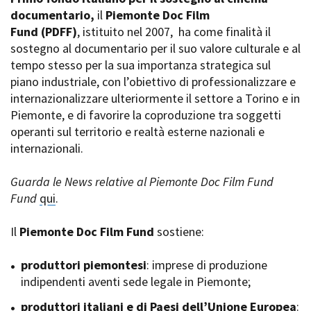
La Grazia - Immagini e
documentario,
Rete regionale
il
Piemonte Doc Film
location della Torino di Paolo
Fund
Bilancio sociale
(PDFF)
, istituito nel 2007,
ha come finalità il
Sorrentino
sostegno al documentario per il suo valore culturale e al
Amministrazione
Open Day
trasparente
tempo stesso per la sua importanza strategica sul
Ciak in TOur!
Bandi e gare
piano industriale, con l’obiettivo di professionalizzare e
Sostenibilità ambientale
internazionalizzare ulteriormente il settore a Torino e in
FESTIVAL, MARKETS,
Piemonte, e di favorire la coproduzione tra soggetti
AWARDS
SERVIZI
operanti sul territorio e realtà esterne nazionali e
International Film Festival
Servizi generali
Rotterdam
internazionali.
Location scouting
Berlinale Internationalen
Filmfestspiele Berlin
Spazi nella sede FCTP
Guarda le News relative al Piemonte Doc Film Fund
Festival de Cannes
Sala Casting
Fund
qui
.
Biografilm Festival - Bio to B
Sala Paolo Tenna
Industry Days
Il
Piemonte Doc Film Fund
sostiene:
Locarno Film Festival
FILM FUNDS
Mostra Internazionale d’Arte
Piemonte Film Tv Fund
produttori piemontesi
: imprese di produzione
Cinematografica Venezia
Piemonte Film Tv
indipendenti aventi sede legale in Piemonte;
Toronto International Film
Development Fund
Festival
produttori italiani e di Paesi dell’Unione Europea
Piemonte Doc Film Fund
:
Festa del Cinema di Roma