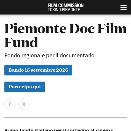
Piemonte Doc Film
Fund
Fondo regionale per il documentario
Bando 15 settembre 2026
Italiano
English
Partecipa qui
ABOUT
EVENTI, SPECIALI
Chi siamo
Anteprime in Piemonte
Storia della Fondazione
TFI Torino Film Industry -
Production Days
Contatti
Avenue Cove - Erasmus +
La sede
Guarda che storia!
Primo fondo italiano per il sostegno al cinema
Partner