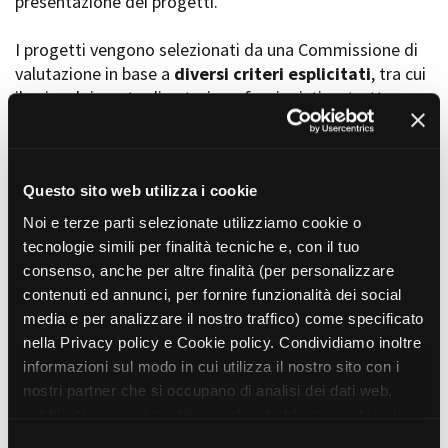
presentazione dei progetti.
I progetti vengono selezionati da una Commissione di
valutazione in base a
diversi criteri esplicitati
, tra cui
Amministrazione trasparente
il coinvolgimento di autori, professionisti e strutture
Bandi e gare
Contatti
torinesi e piemontesi, i co-finanziamenti e l’effettiva
Privacy
realizzabilità, e la visibilità grazie alla presenza di
Cookie policy
soggetti co-finanziatori e progetti di distribuzione e
Whistleblowing
diffusione attraverso molteplici canali (proiezioni in sala,
Questo sito web utilizza i cookie
Credits
canali televisivi, homevideo, piattaforme web...).
Noi e terze parti selezionate utilizziamo cookie o
tecnologie simili per finalità tecniche e, con il tuo
consenso, anche per altre finalità (per personalizzare
Progetti in progress
contenuti ed annunci, per fornire funzionalità dei social
media e per analizzare il nostro traffico) come specificato
nella Privacy policy e Cookie policy. Condividiamo inoltre
Vedi 105 progetti in progress
informazioni sul modo in cui utilizza il nostro sito con i
nostri partner che si occupano di analisi dei dati web,
pubblicità e social media, i quali potrebbero combinarle
Progetti realizzati
con altre informazioni che ha fornito loro o che hanno
S