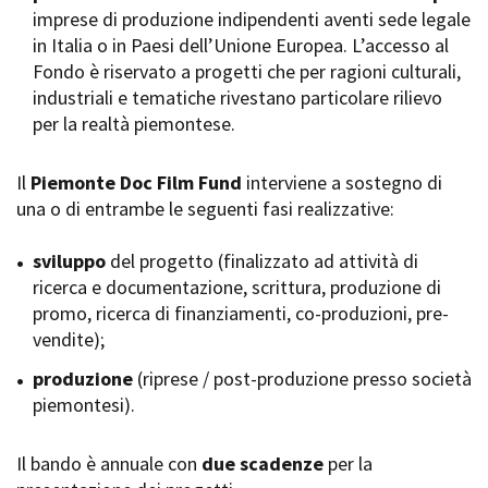
imprese di produzione indipendenti aventi sede legale
Short Film Fund
Torino Film Festival
in Italia o in Paesi dell’Unione Europea. L’accesso al
David di Donatello
Fondo è riservato a progetti che per ragioni culturali,
PRODUCTION GUIDE
Nastri d’Argento
industriali e tematiche rivestano particolare rilievo
Società di produzione
Premio Solinas
per la realtà piemontese.
Strutture di servizio
Professionisti
STRUMENTI
Attrici-Attori
Il
Piemonte Doc Film Fund
interviene a sostegno di
Location - Accedi al tuo
Beginners
profilo
una o di entrambe le seguenti fasi realizzative:
Location - Nuovo utente
LOCATION GUIDE
Newsletter
sviluppo
del progetto (finalizzato ad attività di
Lavora con noi
ricerca e documentazione, scrittura, produzione di
FILM DATABASE
Stage - Tirocini - Scuola e
promo, ricerca di finanziamenti, co-produzioni, pre-
Lavoro
vendite);
Elenco Operatori Economici
BOOK DATABASE
per affidamento lavori in
produzione
(riprese / post-produzione presso società
economia
piemontesi).
NEWS
Il bando è annuale con
CASTING
due scadenze
per la