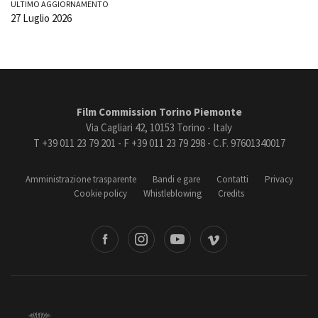
ULTIMO AGGIORNAMENTO
27 Luglio 2026
Film Commission Torino Piemonte
Via Cagliari 42, 10153 Torino - Italy
T +39 011 23 79 201 - F +39 011 23 79 298 - C.F. 97601340017
Amministrazione trasparente
Bandi e gare
Contatti
Privacy
Cookie policy
Whistleblowing
Credits
book
Instagram
Youtube
Vimeo
Torino