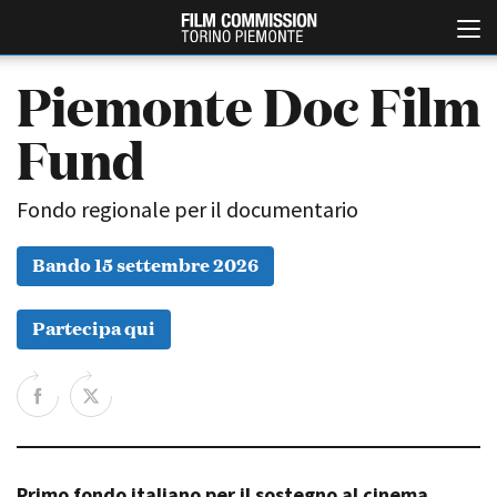
Piemonte Doc Film
Fund
Fondo regionale per il documentario
Bando 15 settembre 2026
Italiano
English
Partecipa qui
ABOUT
EVENTI, SPECIALI
Chi siamo
Anteprime in Piemonte
Storia della Fondazione
TFI Torino Film Industry -
Production Days
Contatti
Avenue Cove - Erasmus +
La sede
Guarda che storia!
Primo fondo italiano per il sostegno al cinema
Partner