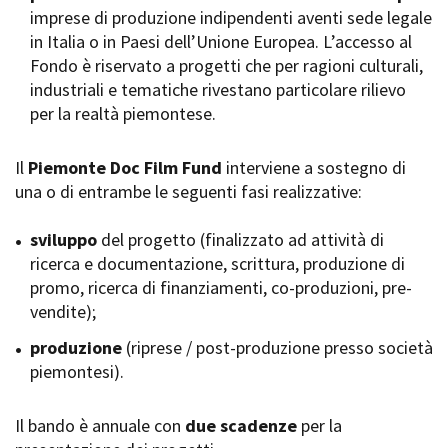
imprese di produzione indipendenti aventi sede legale
Short Film Fund
Torino Film Festival
in Italia o in Paesi dell’Unione Europea. L’accesso al
David di Donatello
Fondo è riservato a progetti che per ragioni culturali,
PRODUCTION GUIDE
Nastri d’Argento
industriali e tematiche rivestano particolare rilievo
Società di produzione
Premio Solinas
per la realtà piemontese.
Strutture di servizio
Professionisti
STRUMENTI
Attrici-Attori
Il
Piemonte Doc Film Fund
interviene a sostegno di
Location - Accedi al tuo
Beginners
profilo
una o di entrambe le seguenti fasi realizzative:
Location - Nuovo utente
LOCATION GUIDE
Newsletter
sviluppo
del progetto (finalizzato ad attività di
Lavora con noi
ricerca e documentazione, scrittura, produzione di
FILM DATABASE
Stage - Tirocini - Scuola e
promo, ricerca di finanziamenti, co-produzioni, pre-
Lavoro
vendite);
Elenco Operatori Economici
BOOK DATABASE
per affidamento lavori in
produzione
(riprese / post-produzione presso società
economia
piemontesi).
NEWS
Il bando è annuale con
CASTING
due scadenze
per la