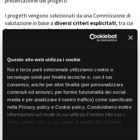
presentazione dei progetti.
I progetti vengono selezionati da una Commissione di
valutazione in base a
diversi criteri esplicitati
, tra cui
Amministrazione trasparente
il coinvolgimento di autori, professionisti e strutture
Bandi e gare
Contatti
torinesi e piemontesi, i co-finanziamenti e l’effettiva
Privacy
realizzabilità, e la visibilità grazie alla presenza di
Cookie policy
soggetti co-finanziatori e progetti di distribuzione e
Whistleblowing
diffusione attraverso molteplici canali (proiezioni in sala,
Questo sito web utilizza i cookie
Credits
canali televisivi, homevideo, piattaforme web...).
Noi e terze parti selezionate utilizziamo cookie o
tecnologie simili per finalità tecniche e, con il tuo
consenso, anche per altre finalità (per personalizzare
Progetti in progress
contenuti ed annunci, per fornire funzionalità dei social
media e per analizzare il nostro traffico) come specificato
nella Privacy policy e Cookie policy. Condividiamo inoltre
Vedi 105 progetti in progress
informazioni sul modo in cui utilizza il nostro sito con i
nostri partner che si occupano di analisi dei dati web,
pubblicità e social media, i quali potrebbero combinarle
Progetti realizzati
con altre informazioni che ha fornito loro o che hanno
S