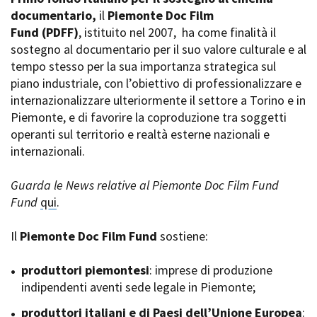
La Grazia - Immagini e
documentario,
Rete regionale
il
Piemonte Doc Film
location della Torino di Paolo
Fund
Bilancio sociale
(PDFF)
, istituito nel 2007,
ha come finalità il
Sorrentino
sostegno al documentario per il suo valore culturale e al
Amministrazione
Open Day
trasparente
tempo stesso per la sua importanza strategica sul
Ciak in TOur!
Bandi e gare
piano industriale, con l’obiettivo di professionalizzare e
Sostenibilità ambientale
internazionalizzare ulteriormente il settore a Torino e in
FESTIVAL, MARKETS,
Piemonte, e di favorire la coproduzione tra soggetti
AWARDS
SERVIZI
operanti sul territorio e realtà esterne nazionali e
International Film Festival
Servizi generali
Rotterdam
internazionali.
Location scouting
Berlinale Internationalen
Filmfestspiele Berlin
Spazi nella sede FCTP
Guarda le News relative al Piemonte Doc Film Fund
Festival de Cannes
Sala Casting
Fund
qui
.
Biografilm Festival - Bio to B
Sala Paolo Tenna
Industry Days
Il
Piemonte Doc Film Fund
sostiene:
Locarno Film Festival
FILM FUNDS
Mostra Internazionale d’Arte
Piemonte Film Tv Fund
produttori piemontesi
: imprese di produzione
Cinematografica Venezia
Piemonte Film Tv
indipendenti aventi sede legale in Piemonte;
Toronto International Film
Development Fund
Festival
produttori italiani e di Paesi dell’Unione Europea
Piemonte Doc Film Fund
:
Festa del Cinema di Roma