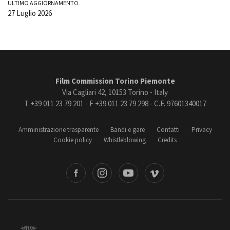
ULTIMO AGGIORNAMENTO
27 Luglio 2026
Film Commission Torino Piemonte
Via Cagliari 42, 10153 Torino - Italy
T +39 011 23 79 201 - F +39 011 23 79 298 - C.F. 97601340017
Amministrazione trasparente
Bandi e gare
Contatti
Privacy
Cookie policy
Whistleblowing
Credits
book
Instagram
Youtube
Vimeo
Torino