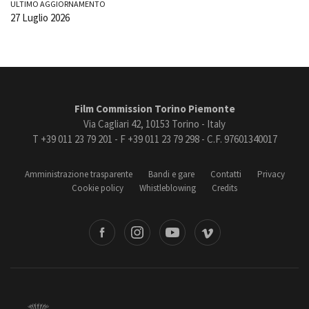
ULTIMO AGGIORNAMENTO
27 Luglio 2026
Film Commission Torino Piemonte
Via Cagliari 42, 10153 Torino - Italy
T +39 011 23 79 201 - F +39 011 23 79 298 - C.F. 97601340017
Amministrazione trasparente
Bandi e gare
Contatti
Privacy
Cookie policy
Whistleblowing
Credits
book
Instagram
Youtube
Vimeo
Torino