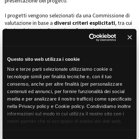
presentazione dei progetti.
I progetti vengono selezionati da una Commissione di
valutazione in base a
diversi criteri esplicitati
, tra cui
Amministrazione trasparente
il coinvolgimento di autori, professionisti e strutture
Bandi e gare
Contatti
torinesi e piemontesi, i co-finanziamenti e l’effettiva
Privacy
realizzabilità, e la visibilità grazie alla presenza di
Cookie policy
soggetti co-finanziatori e progetti di distribuzione e
Whistleblowing
diffusione attraverso molteplici canali (proiezioni in sala,
Questo sito web utilizza i cookie
Credits
canali televisivi, homevideo, piattaforme web...).
Noi e terze parti selezionate utilizziamo cookie o
tecnologie simili per finalità tecniche e, con il tuo
consenso, anche per altre finalità (per personalizzare
Progetti in progress
contenuti ed annunci, per fornire funzionalità dei social
media e per analizzare il nostro traffico) come specificato
nella Privacy policy e Cookie policy. Condividiamo inoltre
Vedi 105 progetti in progress
informazioni sul modo in cui utilizza il nostro sito con i
nostri partner che si occupano di analisi dei dati web,
pubblicità e social media, i quali potrebbero combinarle
Progetti realizzati
con altre informazioni che ha fornito loro o che hanno
S