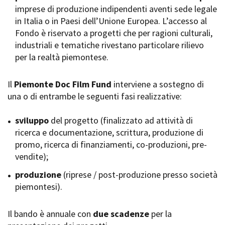
imprese di produzione indipendenti aventi sede legale
Short Film Fund
Torino Film Festival
in Italia o in Paesi dell’Unione Europea. L’accesso al
David di Donatello
Fondo è riservato a progetti che per ragioni culturali,
PRODUCTION GUIDE
Nastri d’Argento
industriali e tematiche rivestano particolare rilievo
Società di produzione
Premio Solinas
per la realtà piemontese.
Strutture di servizio
Professionisti
STRUMENTI
Attrici-Attori
Il
Piemonte Doc Film Fund
interviene a sostegno di
Location - Accedi al tuo
Beginners
profilo
una o di entrambe le seguenti fasi realizzative:
Location - Nuovo utente
LOCATION GUIDE
Newsletter
sviluppo
del progetto (finalizzato ad attività di
Lavora con noi
ricerca e documentazione, scrittura, produzione di
FILM DATABASE
Stage - Tirocini - Scuola e
promo, ricerca di finanziamenti, co-produzioni, pre-
Lavoro
vendite);
Elenco Operatori Economici
BOOK DATABASE
per affidamento lavori in
produzione
(riprese / post-produzione presso società
economia
piemontesi).
NEWS
Il bando è annuale con
CASTING
due scadenze
per la