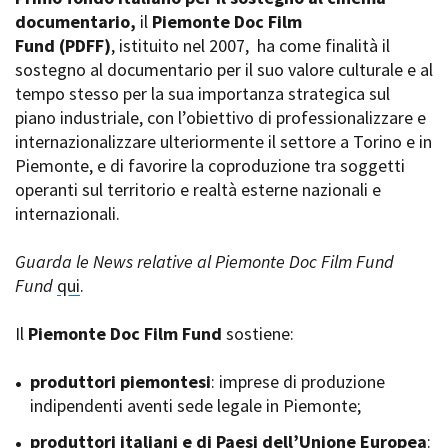
La Grazia - Immagini e
documentario,
Rete regionale
il
Piemonte Doc Film
location della Torino di Paolo
Fund
Bilancio sociale
(PDFF)
, istituito nel 2007,
ha come finalità il
Sorrentino
sostegno al documentario per il suo valore culturale e al
Amministrazione
Open Day
trasparente
tempo stesso per la sua importanza strategica sul
Ciak in TOur!
Bandi e gare
piano industriale, con l’obiettivo di professionalizzare e
Sostenibilità ambientale
internazionalizzare ulteriormente il settore a Torino e in
FESTIVAL, MARKETS,
Piemonte, e di favorire la coproduzione tra soggetti
AWARDS
SERVIZI
operanti sul territorio e realtà esterne nazionali e
International Film Festival
Servizi generali
Rotterdam
internazionali.
Location scouting
Berlinale Internationalen
Filmfestspiele Berlin
Spazi nella sede FCTP
Guarda le News relative al Piemonte Doc Film Fund
Festival de Cannes
Sala Casting
Fund
qui
.
Biografilm Festival - Bio to B
Sala Paolo Tenna
Industry Days
Il
Piemonte Doc Film Fund
sostiene:
Locarno Film Festival
FILM FUNDS
Mostra Internazionale d’Arte
Piemonte Film Tv Fund
produttori piemontesi
: imprese di produzione
Cinematografica Venezia
Piemonte Film Tv
indipendenti aventi sede legale in Piemonte;
Toronto International Film
Development Fund
Festival
produttori italiani e di Paesi dell’Unione Europea
Piemonte Doc Film Fund
:
Festa del Cinema di Roma