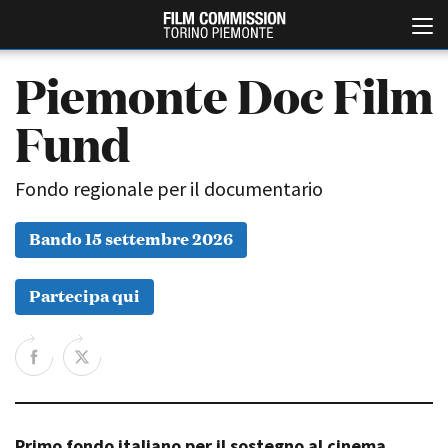
Piemonte Doc Film
Fund
Fondo regionale per il documentario
Bando 15 settembre 2026
Italiano
English
Partecipa qui
ABOUT
EVENTI, SPECIALI
Chi siamo
Anteprime in Piemonte
Storia della Fondazione
TFI Torino Film Industry -
Production Days
Contatti
Avenue Cove - Erasmus +
La sede
Guarda che storia!
Primo fondo italiano per il sostegno al cinema
Partner