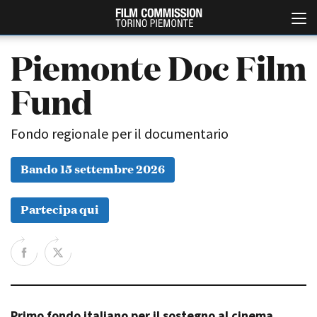
Piemonte Doc Film
Fund
Fondo regionale per il documentario
Bando 15 settembre 2026
Italiano
English
Partecipa qui
ABOUT
EVENTI, SPECIALI
Chi siamo
Anteprime in Piemonte
Storia della Fondazione
TFI Torino Film Industry -
Production Days
Contatti
Avenue Cove - Erasmus +
La sede
Guarda che storia!
Primo fondo italiano per il sostegno al cinema
Partner