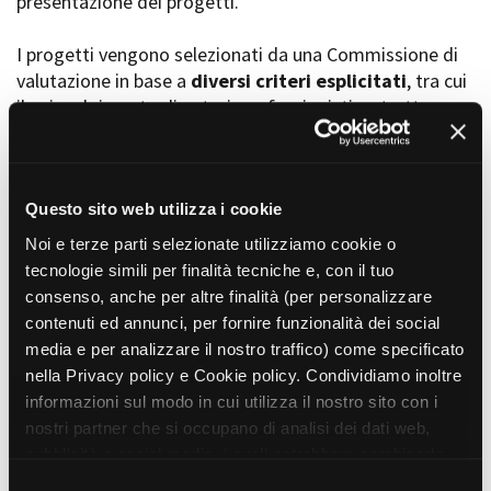
presentazione dei progetti.
I progetti vengono selezionati da una Commissione di
valutazione in base a
diversi criteri esplicitati
, tra cui
Amministrazione trasparente
il coinvolgimento di autori, professionisti e strutture
Bandi e gare
Contatti
torinesi e piemontesi, i co-finanziamenti e l’effettiva
Privacy
realizzabilità, e la visibilità grazie alla presenza di
Cookie policy
soggetti co-finanziatori e progetti di distribuzione e
Whistleblowing
diffusione attraverso molteplici canali (proiezioni in sala,
Questo sito web utilizza i cookie
Credits
canali televisivi, homevideo, piattaforme web...).
Noi e terze parti selezionate utilizziamo cookie o
tecnologie simili per finalità tecniche e, con il tuo
consenso, anche per altre finalità (per personalizzare
Progetti in progress
contenuti ed annunci, per fornire funzionalità dei social
media e per analizzare il nostro traffico) come specificato
nella Privacy policy e Cookie policy. Condividiamo inoltre
Vedi 105 progetti in progress
informazioni sul modo in cui utilizza il nostro sito con i
nostri partner che si occupano di analisi dei dati web,
pubblicità e social media, i quali potrebbero combinarle
Progetti realizzati
con altre informazioni che ha fornito loro o che hanno
S