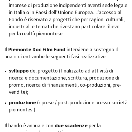
imprese di produzione indipendenti aventi sede legale
Short Film Fund
Torino Film Festival
in Italia o in Paesi dell’Unione Europea. L’accesso al
David di Donatello
Fondo è riservato a progetti che per ragioni culturali,
PRODUCTION GUIDE
Nastri d’Argento
industriali e tematiche rivestano particolare rilievo
Società di produzione
Premio Solinas
per la realtà piemontese.
Strutture di servizio
Professionisti
STRUMENTI
Attrici-Attori
Il
Piemonte Doc Film Fund
interviene a sostegno di
Location - Accedi al tuo
Beginners
profilo
una o di entrambe le seguenti fasi realizzative:
Location - Nuovo utente
LOCATION GUIDE
Newsletter
sviluppo
del progetto (finalizzato ad attività di
Lavora con noi
ricerca e documentazione, scrittura, produzione di
FILM DATABASE
Stage - Tirocini - Scuola e
promo, ricerca di finanziamenti, co-produzioni, pre-
Lavoro
vendite);
Elenco Operatori Economici
BOOK DATABASE
per affidamento lavori in
produzione
(riprese / post-produzione presso società
economia
piemontesi).
NEWS
Il bando è annuale con
CASTING
due scadenze
per la