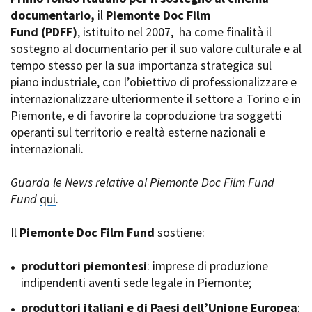
La Grazia - Immagini e
documentario,
Rete regionale
il
Piemonte Doc Film
location della Torino di Paolo
Fund
Bilancio sociale
(PDFF)
, istituito nel 2007,
ha come finalità il
Sorrentino
sostegno al documentario per il suo valore culturale e al
Amministrazione
Open Day
trasparente
tempo stesso per la sua importanza strategica sul
Ciak in TOur!
Bandi e gare
piano industriale, con l’obiettivo di professionalizzare e
Sostenibilità ambientale
internazionalizzare ulteriormente il settore a Torino e in
FESTIVAL, MARKETS,
Piemonte, e di favorire la coproduzione tra soggetti
AWARDS
SERVIZI
operanti sul territorio e realtà esterne nazionali e
International Film Festival
Servizi generali
Rotterdam
internazionali.
Location scouting
Berlinale Internationalen
Filmfestspiele Berlin
Spazi nella sede FCTP
Guarda le News relative al Piemonte Doc Film Fund
Festival de Cannes
Sala Casting
Fund
qui
.
Biografilm Festival - Bio to B
Sala Paolo Tenna
Industry Days
Il
Piemonte Doc Film Fund
sostiene:
Locarno Film Festival
FILM FUNDS
Mostra Internazionale d’Arte
Piemonte Film Tv Fund
produttori piemontesi
: imprese di produzione
Cinematografica Venezia
Piemonte Film Tv
indipendenti aventi sede legale in Piemonte;
Toronto International Film
Development Fund
Festival
produttori italiani e di Paesi dell’Unione Europea
Piemonte Doc Film Fund
:
Festa del Cinema di Roma