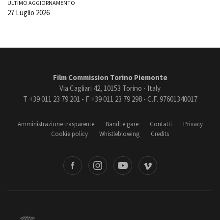
ULTIMO AGGIORNAMENTO
27 Luglio 2026
Film Commission Torino Piemonte
Via Cagliari 42, 10153 Torino - Italy
T +39 011 23 79 201 - F +39 011 23 79 298 - C.F. 97601340017
Amministrazione trasparente
Bandi e gare
Contatti
Privacy
Cookie policy
Whistleblowing
Credits
book
Instagram
Youtube
Vimeo
Torino