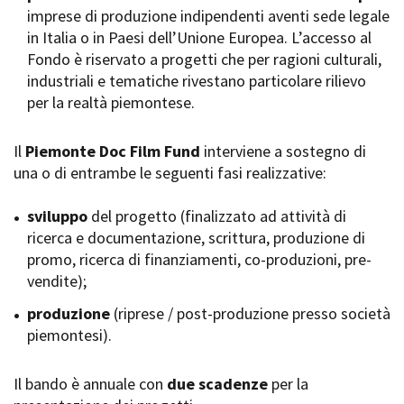
imprese di produzione indipendenti aventi sede legale
Short Film Fund
Torino Film Festival
in Italia o in Paesi dell’Unione Europea. L’accesso al
David di Donatello
Fondo è riservato a progetti che per ragioni culturali,
PRODUCTION GUIDE
Nastri d’Argento
industriali e tematiche rivestano particolare rilievo
Società di produzione
Premio Solinas
per la realtà piemontese.
Strutture di servizio
Professionisti
STRUMENTI
Attrici-Attori
Il
Piemonte Doc Film Fund
interviene a sostegno di
Location - Accedi al tuo
Beginners
profilo
una o di entrambe le seguenti fasi realizzative:
Location - Nuovo utente
LOCATION GUIDE
Newsletter
sviluppo
del progetto (finalizzato ad attività di
Lavora con noi
ricerca e documentazione, scrittura, produzione di
FILM DATABASE
Stage - Tirocini - Scuola e
promo, ricerca di finanziamenti, co-produzioni, pre-
Lavoro
vendite);
Elenco Operatori Economici
BOOK DATABASE
per affidamento lavori in
produzione
(riprese / post-produzione presso società
economia
piemontesi).
NEWS
Il bando è annuale con
CASTING
due scadenze
per la