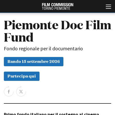
Piemonte Doc Film
Fund
Fondo regionale per il documentario
Bando 15 settembre 2026
Italiano
English
Partecipa qui
ABOUT
EVENTI, SPECIALI
Chi siamo
Anteprime in Piemonte
Storia della Fondazione
TFI Torino Film Industry -
Production Days
Contatti
Avenue Cove - Erasmus +
La sede
Guarda che storia!
Primo fondo italiano per il sostegno al cinema
Partner