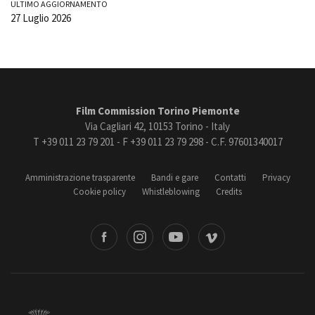
ULTIMO AGGIORNAMENTO
27 Luglio 2026
Film Commission Torino Piemonte
Via Cagliari 42, 10153 Torino - Italy
T +39 011 23 79 201 - F +39 011 23 79 298 - C.F. 97601340017
Amministrazione trasparente
Bandi e gare
Contatti
Privacy
Cookie policy
Whistleblowing
Credits
book
Instagram
Youtube
Vimeo
Torino