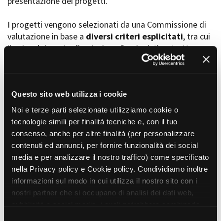
presentazione dei progetti.
I progetti vengono selezionati da una Commissione di
valutazione in base a
diversi criteri esplicitati
, tra cui
Amministrazione trasparente
il coinvolgimento di autori, professionisti e strutture
Bandi e gare
Contatti
torinesi e piemontesi, i co-finanziamenti e l’effettiva
Privacy
realizzabilità, e la visibilità grazie alla presenza di
Cookie policy
soggetti co-finanziatori e progetti di distribuzione e
Whistleblowing
diffusione attraverso molteplici canali (proiezioni in sala,
Questo sito web utilizza i cookie
Credits
canali televisivi, homevideo, piattaforme web...).
Noi e terze parti selezionate utilizziamo cookie o
tecnologie simili per finalità tecniche e, con il tuo
consenso, anche per altre finalità (per personalizzare
Progetti in progress
contenuti ed annunci, per fornire funzionalità dei social
media e per analizzare il nostro traffico) come specificato
nella Privacy policy e Cookie policy. Condividiamo inoltre
Vedi 105 progetti in progress
informazioni sul modo in cui utilizza il nostro sito con i
nostri partner che si occupano di analisi dei dati web,
pubblicità e social media, i quali potrebbero combinarle
Progetti realizzati
con altre informazioni che ha fornito loro o che hanno
S