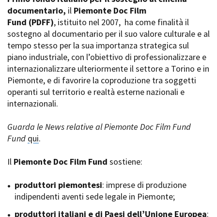
La Grazia - Immagini e
documentario,
Rete regionale
il
Piemonte Doc Film
location della Torino di Paolo
Fund
Bilancio sociale
(PDFF)
, istituito nel 2007,
ha come finalità il
Sorrentino
sostegno al documentario per il suo valore culturale e al
Amministrazione
Open Day
trasparente
tempo stesso per la sua importanza strategica sul
Ciak in TOur!
Bandi e gare
piano industriale, con l’obiettivo di professionalizzare e
Sostenibilità ambientale
internazionalizzare ulteriormente il settore a Torino e in
FESTIVAL, MARKETS,
Piemonte, e di favorire la coproduzione tra soggetti
AWARDS
SERVIZI
operanti sul territorio e realtà esterne nazionali e
International Film Festival
Servizi generali
Rotterdam
internazionali.
Location scouting
Berlinale Internationalen
Filmfestspiele Berlin
Spazi nella sede FCTP
Guarda le News relative al Piemonte Doc Film Fund
Festival de Cannes
Sala Casting
Fund
qui
.
Biografilm Festival - Bio to B
Sala Paolo Tenna
Industry Days
Il
Piemonte Doc Film Fund
sostiene:
Locarno Film Festival
FILM FUNDS
Mostra Internazionale d’Arte
Piemonte Film Tv Fund
produttori piemontesi
: imprese di produzione
Cinematografica Venezia
Piemonte Film Tv
indipendenti aventi sede legale in Piemonte;
Toronto International Film
Development Fund
Festival
produttori italiani e di Paesi dell’Unione Europea
Piemonte Doc Film Fund
:
Festa del Cinema di Roma