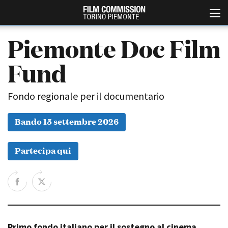
Piemonte Doc Film
Fund
Fondo regionale per il documentario
Bando 15 settembre 2026
Italiano
English
Partecipa qui
ABOUT
EVENTI, SPECIALI
Chi siamo
Anteprime in Piemonte
Storia della Fondazione
TFI Torino Film Industry -
Production Days
Contatti
Avenue Cove - Erasmus +
La sede
Guarda che storia!
Primo fondo italiano per il sostegno al cinema
Partner