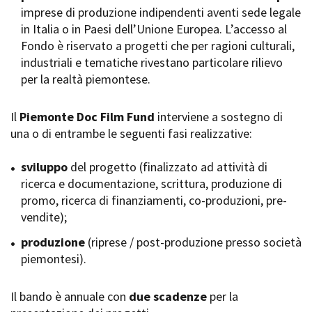
imprese di produzione indipendenti aventi sede legale
Short Film Fund
Torino Film Festival
in Italia o in Paesi dell’Unione Europea. L’accesso al
David di Donatello
Fondo è riservato a progetti che per ragioni culturali,
PRODUCTION GUIDE
Nastri d’Argento
industriali e tematiche rivestano particolare rilievo
Società di produzione
Premio Solinas
per la realtà piemontese.
Strutture di servizio
Professionisti
STRUMENTI
Attrici-Attori
Il
Piemonte Doc Film Fund
interviene a sostegno di
Location - Accedi al tuo
Beginners
profilo
una o di entrambe le seguenti fasi realizzative:
Location - Nuovo utente
LOCATION GUIDE
Newsletter
sviluppo
del progetto (finalizzato ad attività di
Lavora con noi
ricerca e documentazione, scrittura, produzione di
FILM DATABASE
Stage - Tirocini - Scuola e
promo, ricerca di finanziamenti, co-produzioni, pre-
Lavoro
vendite);
Elenco Operatori Economici
BOOK DATABASE
per affidamento lavori in
produzione
(riprese / post-produzione presso società
economia
piemontesi).
NEWS
Il bando è annuale con
CASTING
due scadenze
per la