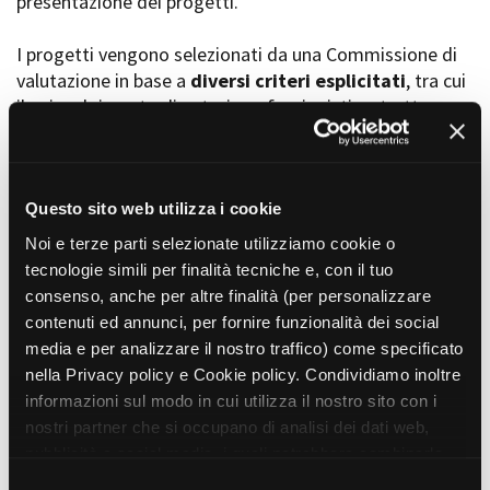
presentazione dei progetti.
I progetti vengono selezionati da una Commissione di
valutazione in base a
diversi criteri esplicitati
, tra cui
Amministrazione trasparente
il coinvolgimento di autori, professionisti e strutture
Bandi e gare
Contatti
torinesi e piemontesi, i co-finanziamenti e l’effettiva
Privacy
realizzabilità, e la visibilità grazie alla presenza di
Cookie policy
soggetti co-finanziatori e progetti di distribuzione e
Whistleblowing
diffusione attraverso molteplici canali (proiezioni in sala,
Questo sito web utilizza i cookie
Credits
canali televisivi, homevideo, piattaforme web...).
Noi e terze parti selezionate utilizziamo cookie o
tecnologie simili per finalità tecniche e, con il tuo
consenso, anche per altre finalità (per personalizzare
Progetti in progress
contenuti ed annunci, per fornire funzionalità dei social
media e per analizzare il nostro traffico) come specificato
nella Privacy policy e Cookie policy. Condividiamo inoltre
Vedi 105 progetti in progress
informazioni sul modo in cui utilizza il nostro sito con i
nostri partner che si occupano di analisi dei dati web,
pubblicità e social media, i quali potrebbero combinarle
Progetti realizzati
con altre informazioni che ha fornito loro o che hanno
S