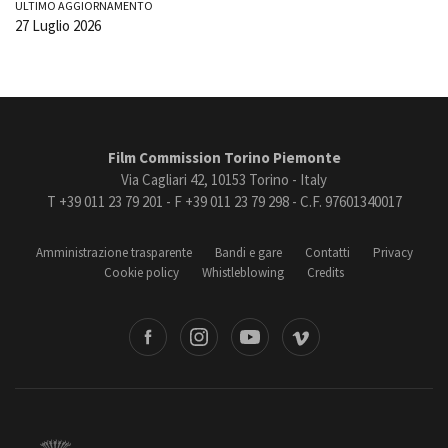
ULTIMO AGGIORNAMENTO
27 Luglio 2026
Film Commission Torino Piemonte
Via Cagliari 42, 10153 Torino - Italy
T +39 011 23 79 201 - F +39 011 23 79 298 - C.F. 97601340017
Amministrazione trasparente
Bandi e gare
Contatti
Privacy
Cookie policy
Whistleblowing
Credits
book
Instagram
Youtube
Vimeo
Torino