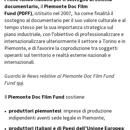
La Grazia - Immagini e
documentario,
Rete regionale
il
Piemonte Doc Film
location della Torino di Paolo
Fund
Bilancio sociale
(PDFF)
, istituito nel 2007,
ha come finalità il
Sorrentino
sostegno al documentario per il suo valore culturale e al
Amministrazione
Open Day
trasparente
tempo stesso per la sua importanza strategica sul
Ciak in TOur!
Bandi e gare
piano industriale, con l’obiettivo di professionalizzare e
Sostenibilità ambientale
internazionalizzare ulteriormente il settore a Torino e in
FESTIVAL, MARKETS,
Piemonte, e di favorire la coproduzione tra soggetti
AWARDS
SERVIZI
operanti sul territorio e realtà esterne nazionali e
International Film Festival
Servizi generali
Rotterdam
internazionali.
Location scouting
Berlinale Internationalen
Filmfestspiele Berlin
Spazi nella sede FCTP
Guarda le News relative al Piemonte Doc Film Fund
Festival de Cannes
Sala Casting
Fund
qui
.
Biografilm Festival - Bio to B
Sala Paolo Tenna
Industry Days
Il
Piemonte Doc Film Fund
sostiene:
Locarno Film Festival
FILM FUNDS
Mostra Internazionale d’Arte
Piemonte Film Tv Fund
produttori piemontesi
: imprese di produzione
Cinematografica Venezia
Piemonte Film Tv
indipendenti aventi sede legale in Piemonte;
Toronto International Film
Development Fund
Festival
produttori italiani e di Paesi dell’Unione Europea
Piemonte Doc Film Fund
:
Festa del Cinema di Roma