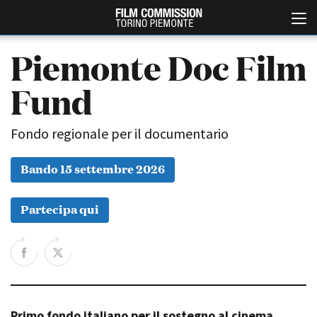
Piemonte Doc Film
Fund
Fondo regionale per il documentario
Bando 15 settembre 2026
Italiano
English
Partecipa qui
ABOUT
EVENTI, SPECIALI
Chi siamo
Anteprime in Piemonte
Storia della Fondazione
TFI Torino Film Industry -
Production Days
Contatti
Avenue Cove - Erasmus +
La sede
Guarda che storia!
Primo fondo italiano per il sostegno al cinema
Partner