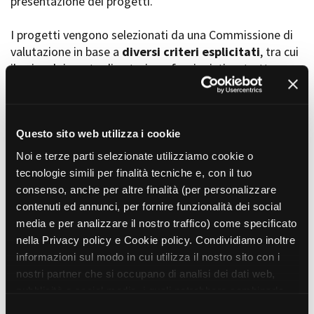
presentazione dei progetti.
I progetti vengono selezionati da una Commissione di
valutazione in base a
diversi criteri esplicitati
, tra cui
Amministrazione trasparente
il coinvolgimento di autori, professionisti e strutture
Bandi e gare
Contatti
torinesi e piemontesi, i co-finanziamenti e l’effettiva
Privacy
realizzabilità, e la visibilità grazie alla presenza di
Cookie policy
soggetti co-finanziatori e progetti di distribuzione e
Whistleblowing
diffusione attraverso molteplici canali (proiezioni in sala,
Questo sito web utilizza i cookie
Credits
canali televisivi, homevideo, piattaforme web...).
Noi e terze parti selezionate utilizziamo cookie o
tecnologie simili per finalità tecniche e, con il tuo
consenso, anche per altre finalità (per personalizzare
Progetti in progress
contenuti ed annunci, per fornire funzionalità dei social
media e per analizzare il nostro traffico) come specificato
nella Privacy policy e Cookie policy. Condividiamo inoltre
Vedi 105 progetti in progress
informazioni sul modo in cui utilizza il nostro sito con i
nostri partner che si occupano di analisi dei dati web,
pubblicità e social media, i quali potrebbero combinarle
Progetti realizzati
con altre informazioni che ha fornito loro o che hanno
S