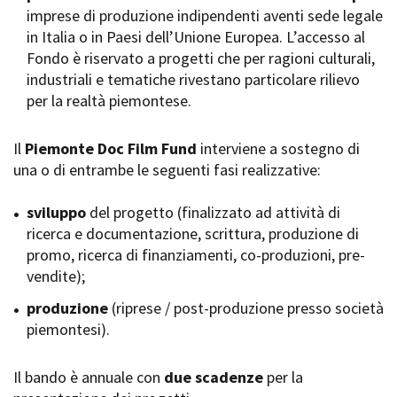
imprese di produzione indipendenti aventi sede legale
Short Film Fund
Torino Film Festival
in Italia o in Paesi dell’Unione Europea. L’accesso al
David di Donatello
Fondo è riservato a progetti che per ragioni culturali,
PRODUCTION GUIDE
Nastri d’Argento
industriali e tematiche rivestano particolare rilievo
Società di produzione
Premio Solinas
per la realtà piemontese.
Strutture di servizio
Professionisti
STRUMENTI
Attrici-Attori
Il
Piemonte Doc Film Fund
interviene a sostegno di
Location - Accedi al tuo
Beginners
profilo
una o di entrambe le seguenti fasi realizzative:
Location - Nuovo utente
LOCATION GUIDE
Newsletter
sviluppo
del progetto (finalizzato ad attività di
Lavora con noi
ricerca e documentazione, scrittura, produzione di
FILM DATABASE
Stage - Tirocini - Scuola e
promo, ricerca di finanziamenti, co-produzioni, pre-
Lavoro
vendite);
Elenco Operatori Economici
BOOK DATABASE
per affidamento lavori in
produzione
(riprese / post-produzione presso società
economia
piemontesi).
NEWS
Il bando è annuale con
CASTING
due scadenze
per la