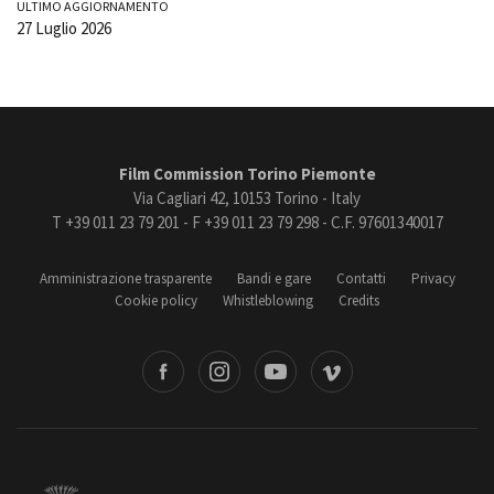
ULTIMO AGGIORNAMENTO
27 Luglio 2026
Film Commission Torino Piemonte
Via Cagliari 42, 10153 Torino - Italy
T +39 011 23 79 201 - F +39 011 23 79 298 - C.F. 97601340017
Amministrazione trasparente
Bandi e gare
Contatti
Privacy
Cookie policy
Whistleblowing
Credits
book
Instagram
Youtube
Vimeo
Torino