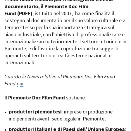
La Grazia - Immagini e
documentario,
Rete regionale
il
Piemonte Doc Film
location della Torino di Paolo
Fund
Bilancio sociale
(PDFF)
, istituito nel 2007,
ha come finalità il
Sorrentino
sostegno al documentario per il suo valore culturale e al
Amministrazione
Open Day
trasparente
tempo stesso per la sua importanza strategica sul
Ciak in TOur!
Bandi e gare
piano industriale, con l’obiettivo di professionalizzare e
Sostenibilità ambientale
internazionalizzare ulteriormente il settore a Torino e in
FESTIVAL, MARKETS,
Piemonte, e di favorire la coproduzione tra soggetti
AWARDS
SERVIZI
operanti sul territorio e realtà esterne nazionali e
International Film Festival
Servizi generali
Rotterdam
internazionali.
Location scouting
Berlinale Internationalen
Filmfestspiele Berlin
Spazi nella sede FCTP
Guarda le News relative al Piemonte Doc Film Fund
Festival de Cannes
Sala Casting
Fund
qui
.
Biografilm Festival - Bio to B
Sala Paolo Tenna
Industry Days
Il
Piemonte Doc Film Fund
sostiene:
Locarno Film Festival
FILM FUNDS
Mostra Internazionale d’Arte
Piemonte Film Tv Fund
produttori piemontesi
: imprese di produzione
Cinematografica Venezia
Piemonte Film Tv
indipendenti aventi sede legale in Piemonte;
Toronto International Film
Development Fund
Festival
produttori italiani e di Paesi dell’Unione Europea
Piemonte Doc Film Fund
:
Festa del Cinema di Roma