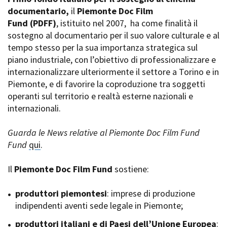
La Grazia - Immagini e
documentario,
Rete regionale
il
Piemonte Doc Film
location della Torino di Paolo
Fund
Bilancio sociale
(PDFF)
, istituito nel 2007,
ha come finalità il
Sorrentino
sostegno al documentario per il suo valore culturale e al
Amministrazione
Open Day
trasparente
tempo stesso per la sua importanza strategica sul
Ciak in TOur!
Bandi e gare
piano industriale, con l’obiettivo di professionalizzare e
Sostenibilità ambientale
internazionalizzare ulteriormente il settore a Torino e in
FESTIVAL, MARKETS,
Piemonte, e di favorire la coproduzione tra soggetti
AWARDS
SERVIZI
operanti sul territorio e realtà esterne nazionali e
International Film Festival
Servizi generali
Rotterdam
internazionali.
Location scouting
Berlinale Internationalen
Filmfestspiele Berlin
Spazi nella sede FCTP
Guarda le News relative al Piemonte Doc Film Fund
Festival de Cannes
Sala Casting
Fund
qui
.
Biografilm Festival - Bio to B
Sala Paolo Tenna
Industry Days
Il
Piemonte Doc Film Fund
sostiene:
Locarno Film Festival
FILM FUNDS
Mostra Internazionale d’Arte
Piemonte Film Tv Fund
produttori piemontesi
: imprese di produzione
Cinematografica Venezia
Piemonte Film Tv
indipendenti aventi sede legale in Piemonte;
Toronto International Film
Development Fund
Festival
produttori italiani e di Paesi dell’Unione Europea
Piemonte Doc Film Fund
:
Festa del Cinema di Roma