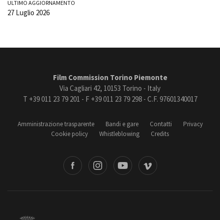
ULTIMO AGGIORNAMENTO
27 Luglio 2026
Film Commission Torino Piemonte
Via Cagliari 42, 10153 Torino - Italy
T +39 011 23 79 201 - F +39 011 23 79 298 - C.F. 97601340017
Amministrazione trasparente
Bandi e gare
Contatti
Privacy
Cookie policy
Whistleblowing
Credits
book
Instagram
Youtube
Vimeo
Torino