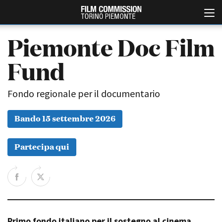
Piemonte Doc Film
Fund
Fondo regionale per il documentario
Bando 15 settembre 2026
Italiano
English
Partecipa qui
ABOUT
EVENTI, SPECIALI
Chi siamo
Anteprime in Piemonte
Storia della Fondazione
TFI Torino Film Industry -
Production Days
Contatti
Avenue Cove - Erasmus +
La sede
Guarda che storia!
Primo fondo italiano per il sostegno al cinema
Partner