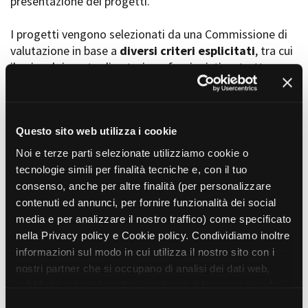
presentazione dei progetti.
I progetti vengono selezionati da una Commissione di
valutazione in base a
diversi criteri esplicitati
, tra cui
Amministrazione trasparente
il coinvolgimento di autori, professionisti e strutture
Bandi e gare
Contatti
torinesi e piemontesi, i co-finanziamenti e l’effettiva
Privacy
realizzabilità, e la visibilità grazie alla presenza di
Cookie policy
soggetti co-finanziatori e progetti di distribuzione e
Whistleblowing
diffusione attraverso molteplici canali (proiezioni in sala,
Questo sito web utilizza i cookie
Credits
canali televisivi, homevideo, piattaforme web...).
Noi e terze parti selezionate utilizziamo cookie o
tecnologie simili per finalità tecniche e, con il tuo
consenso, anche per altre finalità (per personalizzare
Progetti in progress
contenuti ed annunci, per fornire funzionalità dei social
media e per analizzare il nostro traffico) come specificato
nella Privacy policy e Cookie policy. Condividiamo inoltre
Vedi 105 progetti in progress
informazioni sul modo in cui utilizza il nostro sito con i
nostri partner che si occupano di analisi dei dati web,
pubblicità e social media, i quali potrebbero combinarle
Progetti realizzati
con altre informazioni che ha fornito loro o che hanno
S