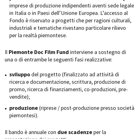
imprese di produzione indipendenti aventi sede legale
Short Film Fund
Torino Film Festival
in Italia o in Paesi dell’Unione Europea. L’accesso al
David di Donatello
Fondo è riservato a progetti che per ragioni culturali,
PRODUCTION GUIDE
Nastri d’Argento
industriali e tematiche rivestano particolare rilievo
Società di produzione
Premio Solinas
per la realtà piemontese.
Strutture di servizio
Professionisti
STRUMENTI
Attrici-Attori
Il
Piemonte Doc Film Fund
interviene a sostegno di
Location - Accedi al tuo
Beginners
profilo
una o di entrambe le seguenti fasi realizzative:
Location - Nuovo utente
LOCATION GUIDE
Newsletter
sviluppo
del progetto (finalizzato ad attività di
Lavora con noi
ricerca e documentazione, scrittura, produzione di
FILM DATABASE
Stage - Tirocini - Scuola e
promo, ricerca di finanziamenti, co-produzioni, pre-
Lavoro
vendite);
Elenco Operatori Economici
BOOK DATABASE
per affidamento lavori in
produzione
(riprese / post-produzione presso società
economia
piemontesi).
NEWS
Il bando è annuale con
CASTING
due scadenze
per la