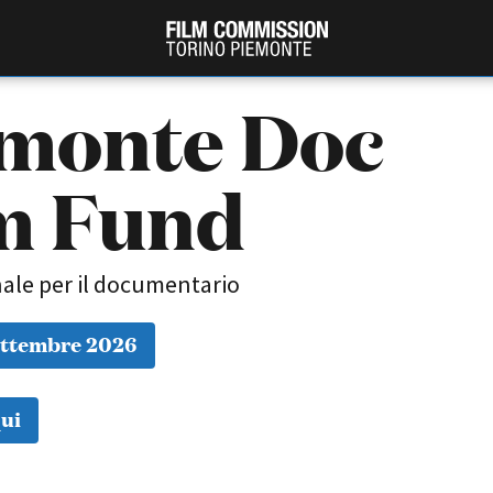
monte Doc
m Fund
ale per il documentario
ettembre 2026
PRODUCTION GUIDE
FESTIV
Società di produzione
Internat
Strutture di servizio
Berlinale
ui
Filmfests
Professionisti
Festival
Attrici-Attori
Biografil
Beginners