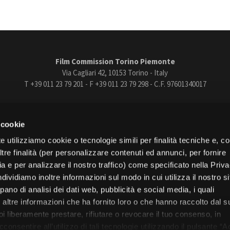
Film Commission Torino Piemonte
Via Cagliari 42, 10153 Torino - Italy
T +39 011 23 79 201 - F +39 011 23 79 298 - C.F. 97601340017
trasparente
Bandi e gare
Contatti
Privacy
Cookie policy
Whistle
 cookie
book
Instagram
Youtube
Vimeo
e utilizziamo cookie o tecnologie simili per finalità tecniche e, con
re finalità (per personalizzare contenuti ed annunci, per fornire
ia e per analizzare il nostro traffico) come specificato nella Priv
dividiamo inoltre informazioni sul modo in cui utilizza il nostro s
pano di analisi dei dati web, pubblicità e social media, i quali
Torino
altre informazioni che ha fornito loro o che hanno raccolto dal s
Regione Piemonte
uoi liberamente prestare, rifiutare o revocare il tuo consenso, in
onsentire all’utilizzo di tali tecnologie utilizzando il pulsante “A