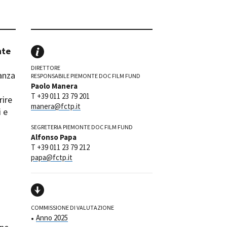
ilm Festival
nternazionale d’Arte
grafica Venezia
nternational Film Festival
nte
l Cinema di Roma
DIRETTORE
lm Festival
tanza
RESPONSABILE PIEMONTE DOC FILM FUND
 Donatello
Paolo Manera
T +39 011 23 79 201
’Argento
rire
manera@fctp.it
olinas
i e
SEGRETERIA PIEMONTE DOC FILM FUND
NTI
Alfonso Papa
- Accedi al tuo profilo
T +39 011 23 79 212
papa@fctp.it
 - Nuovo utente
ter
on noi
irocini - Scuola e Lavoro
peratori Economici per
COMMISSIONE DI VALUTAZIONE
nto lavori in economia
Anno 2025