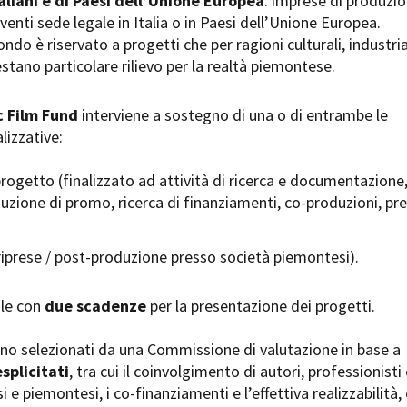
aliani e di Paesi dell’Unione Europea
: imprese di produzi
Open Day
venti sede legale in Italia o in Paesi dell’Unione Europea.
Ciak in TOur!
ndo è riservato a progetti che per ragioni culturali, industria
stano particolare rilievo per la realtà piemontese.
 Film Fund
interviene a sostegno di una o di entrambe le
andi e gare
Contatti
Privacy
Cookie policy
Whistleblowing
Credi
lizzative:
rogetto (finalizzato ad attività di ricerca e documentazione
duzione di promo, ricerca di finanziamenti, co-produzioni, pre
riprese / post-produzione presso società piemontesi).
ale con
due scadenze
per la presentazione dei progetti.
ono selezionati da una Commissione di valutazione in base a
esplicitati
, tra cui il coinvolgimento di autori, professionisti
i e piemontesi, i co-finanziamenti e l’effettiva realizzabilità, 