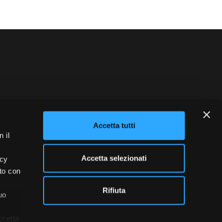
blowing
Credits
Accetta tutti
 il
Accetta selezionati
acy
ito con
Rifiuta
uo
ccetta