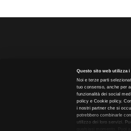
Amministrazione 
Questo sito web utilizza i
Face
Noi e terze parti selezionat
tuo consenso, anche per alt
funzionalità dei social med
policy e Cookie policy. Con
i nostri partner che si occu
Città di 
potrebbero combinarle con 
utilizzo dei loro servizi. P
qualsiasi momento. Puoi acc