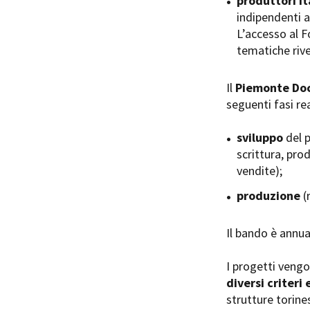
produttori it
indipendenti a
L’accesso al Fo
tematiche rive
Il
Piemonte Doc
Amministrazione trasparente
B
seguenti fasi rea
sviluppo
del p
scrittura, pro
vendite);
produzione
(
Il bando è annu
I progetti veng
diversi criteri 
strutture torines