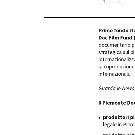
Rete regionale
Bilancio sociale
Amministrazione trasparent
Bandi e gare
Primo fondo it
Sostenibilità ambientale
Doc Film Fund
documentario per
SERVIZI
strategica sul pi
Servizi generali
internazionalizz
Location scouting
la coproduzione 
Spazi nella sede FCTP
internazionali.
Sala Casting
Sala Paolo Tenna
Guarda le News 
FILM FUNDS
Il
Piemonte Doc
Piemonte Film Tv Fund
Piemonte Film Tv Developm
produttori p
Piemonte Doc Film Fund
legale in Pie
Short Film Fund