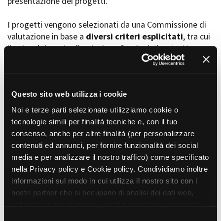
presentazione dei progetti.
I progetti vengono selezionati da una Commissione di
valutazione in base a
diversi criteri esplicitati
, tra cui
Amministrazione trasparente
il coinvolgimento di autori, professionisti e strutture
Bandi e gare
Contatti
torinesi e piemontesi, i co-finanziamenti e l’effettiva
Privacy
realizzabilità, e la visibilità grazie alla presenza di
Cookie policy
soggetti co-finanziatori e progetti di distribuzione e
Whistleblowing
diffusione attraverso molteplici canali (proiezioni in sala,
Questo sito web utilizza i cookie
Credits
canali televisivi, homevideo, piattaforme web...).
Noi e terze parti selezionate utilizziamo cookie o
tecnologie simili per finalità tecniche e, con il tuo
consenso, anche per altre finalità (per personalizzare
Progetti in progress
contenuti ed annunci, per fornire funzionalità dei social
media e per analizzare il nostro traffico) come specificato
nella Privacy policy e Cookie policy. Condividiamo inoltre
Vedi 105 progetti in progress
informazioni sul modo in cui utilizza il nostro sito con i
nostri partner che si occupano di analisi dei dati web,
pubblicità e social media, i quali potrebbero combinarle
Progetti realizzati
con altre informazioni che ha fornito loro o che hanno
S