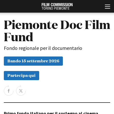
Piemonte Doc Film
Fund
Fondo regionale per il documentario
Bando 15 settembre 2026
Italiano
English
Partecipa qui
ABOUT
EVENTI, SPECIALI
Chi siamo
Anteprime in Piemonte
Storia della Fondazione
TFI Torino Film Industry -
Production Days
Contatti
Avenue Cove - Erasmus +
La sede
Guarda che storia!
Primo fondo italiano per il sostegno al cinema
Partner