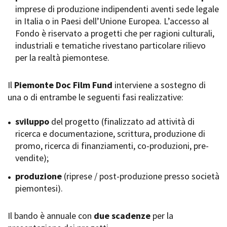
imprese di produzione indipendenti aventi sede legale
Short Film Fund
Torino Film Festival
in Italia o in Paesi dell’Unione Europea. L’accesso al
David di Donatello
Fondo è riservato a progetti che per ragioni culturali,
PRODUCTION GUIDE
Nastri d’Argento
industriali e tematiche rivestano particolare rilievo
Società di produzione
Premio Solinas
per la realtà piemontese.
Strutture di servizio
Professionisti
STRUMENTI
Attrici-Attori
Il
Piemonte Doc Film Fund
interviene a sostegno di
Location - Accedi al tuo
Beginners
profilo
una o di entrambe le seguenti fasi realizzative:
Location - Nuovo utente
LOCATION GUIDE
Newsletter
sviluppo
del progetto (finalizzato ad attività di
Lavora con noi
ricerca e documentazione, scrittura, produzione di
FILM DATABASE
Stage - Tirocini - Scuola e
promo, ricerca di finanziamenti, co-produzioni, pre-
Lavoro
vendite);
Elenco Operatori Economici
BOOK DATABASE
per affidamento lavori in
produzione
(riprese / post-produzione presso società
economia
piemontesi).
NEWS
Il bando è annuale con
CASTING
due scadenze
per la