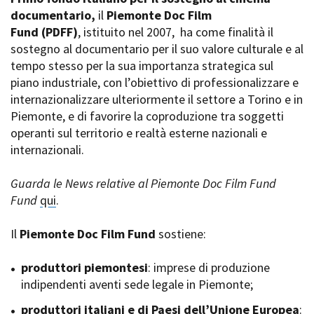
La Grazia - Immagini e
documentario,
Rete regionale
il
Piemonte Doc Film
location della Torino di Paolo
Fund
Bilancio sociale
(PDFF)
, istituito nel 2007,
ha come finalità il
Sorrentino
sostegno al documentario per il suo valore culturale e al
Amministrazione
Open Day
trasparente
tempo stesso per la sua importanza strategica sul
Ciak in TOur!
Bandi e gare
piano industriale, con l’obiettivo di professionalizzare e
Sostenibilità ambientale
internazionalizzare ulteriormente il settore a Torino e in
FESTIVAL, MARKETS,
Piemonte, e di favorire la coproduzione tra soggetti
AWARDS
SERVIZI
operanti sul territorio e realtà esterne nazionali e
International Film Festival
Servizi generali
Rotterdam
internazionali.
Location scouting
Berlinale Internationalen
Filmfestspiele Berlin
Spazi nella sede FCTP
Guarda le News relative al Piemonte Doc Film Fund
Festival de Cannes
Sala Casting
Fund
qui
.
Biografilm Festival - Bio to B
Sala Paolo Tenna
Industry Days
Il
Piemonte Doc Film Fund
sostiene:
Locarno Film Festival
FILM FUNDS
Mostra Internazionale d’Arte
Piemonte Film Tv Fund
produttori piemontesi
: imprese di produzione
Cinematografica Venezia
Piemonte Film Tv
indipendenti aventi sede legale in Piemonte;
Toronto International Film
Development Fund
Festival
produttori italiani e di Paesi dell’Unione Europea
Piemonte Doc Film Fund
:
Festa del Cinema di Roma