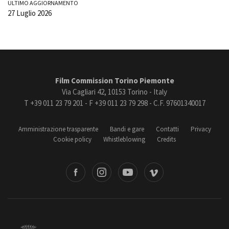
ULTIMO AGGIORNAMENTO
27 Luglio 2026
Film Commission Torino Piemonte
Via Cagliari 42, 10153 Torino - Italy
T +39 011 23 79 201 - F +39 011 23 79 298 - C.F. 97601340017
Amministrazione trasparente
Bandi e gare
Contatti
Privacy
Cookie policy
Whistleblowing
Credits
book
Instagram
Youtube
Vimeo
Torino