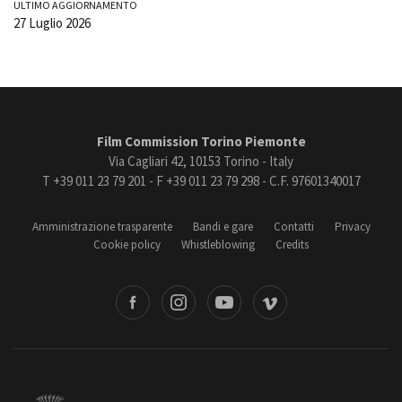
ULTIMO AGGIORNAMENTO
27 Luglio 2026
Film Commission Torino Piemonte
Via Cagliari 42, 10153 Torino - Italy
T +39 011 23 79 201 - F +39 011 23 79 298 - C.F. 97601340017
Amministrazione trasparente
Bandi e gare
Contatti
Privacy
Cookie policy
Whistleblowing
Credits
book
Instagram
Youtube
Vimeo
Torino