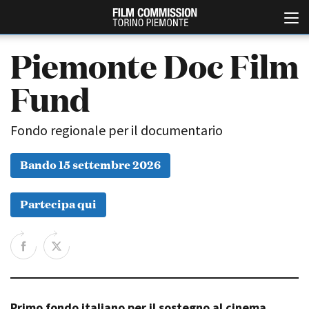
Piemonte Doc Film
Fund
Fondo regionale per il documentario
Bando 15 settembre 2026
Italiano
English
Partecipa qui
ABOUT
EVENTI, SPECIALI
Chi siamo
Anteprime in Piemonte
Storia della Fondazione
TFI Torino Film Industry -
Production Days
Contatti
Avenue Cove - Erasmus +
La sede
Guarda che storia!
Primo fondo italiano per il sostegno al cinema
Partner