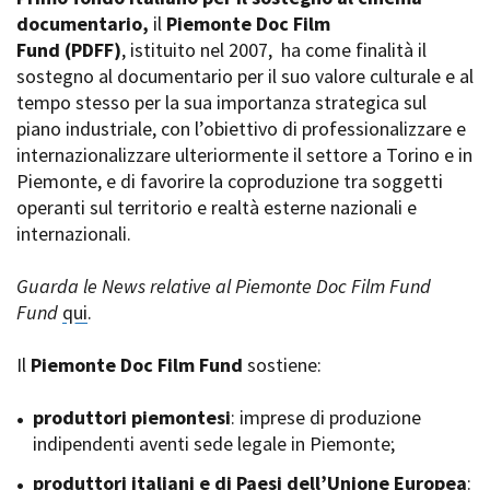
La Grazia - Immagini e
documentario,
Rete regionale
il
Piemonte Doc Film
location della Torino di Paolo
Fund
Bilancio sociale
(PDFF)
, istituito nel 2007,
ha come finalità il
Sorrentino
sostegno al documentario per il suo valore culturale e al
Amministrazione
Open Day
trasparente
tempo stesso per la sua importanza strategica sul
Ciak in TOur!
Bandi e gare
piano industriale, con l’obiettivo di professionalizzare e
Sostenibilità ambientale
internazionalizzare ulteriormente il settore a Torino e in
FESTIVAL, MARKETS,
Piemonte, e di favorire la coproduzione tra soggetti
AWARDS
SERVIZI
operanti sul territorio e realtà esterne nazionali e
International Film Festival
Servizi generali
Rotterdam
internazionali.
Location scouting
Berlinale Internationalen
Filmfestspiele Berlin
Spazi nella sede FCTP
Guarda le News relative al Piemonte Doc Film Fund
Festival de Cannes
Sala Casting
Fund
qui
.
Biografilm Festival - Bio to B
Sala Paolo Tenna
Industry Days
Il
Piemonte Doc Film Fund
sostiene:
Locarno Film Festival
FILM FUNDS
Mostra Internazionale d’Arte
Piemonte Film Tv Fund
produttori piemontesi
: imprese di produzione
Cinematografica Venezia
Piemonte Film Tv
indipendenti aventi sede legale in Piemonte;
Toronto International Film
Development Fund
Festival
produttori italiani e di Paesi dell’Unione Europea
Piemonte Doc Film Fund
:
Festa del Cinema di Roma