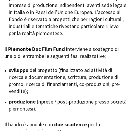
imprese di produzione indipendenti aventi sede legale
Short Film Fund
Torino Film Festival
in Italia o in Paesi dell’Unione Europea. L’accesso al
David di Donatello
Fondo è riservato a progetti che per ragioni culturali,
PRODUCTION GUIDE
Nastri d’Argento
industriali e tematiche rivestano particolare rilievo
Società di produzione
Premio Solinas
per la realtà piemontese.
Strutture di servizio
Professionisti
STRUMENTI
Attrici-Attori
Il
Piemonte Doc Film Fund
interviene a sostegno di
Location - Accedi al tuo
Beginners
profilo
una o di entrambe le seguenti fasi realizzative:
Location - Nuovo utente
LOCATION GUIDE
Newsletter
sviluppo
del progetto (finalizzato ad attività di
Lavora con noi
ricerca e documentazione, scrittura, produzione di
FILM DATABASE
Stage - Tirocini - Scuola e
promo, ricerca di finanziamenti, co-produzioni, pre-
Lavoro
vendite);
Elenco Operatori Economici
BOOK DATABASE
per affidamento lavori in
produzione
(riprese / post-produzione presso società
economia
piemontesi).
NEWS
Il bando è annuale con
CASTING
due scadenze
per la