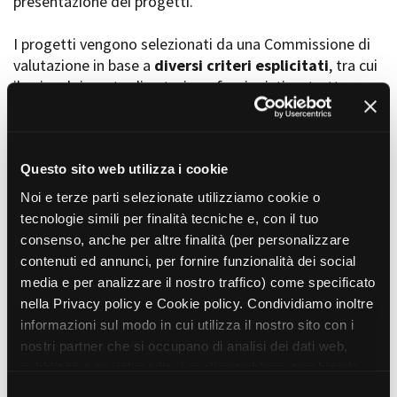
presentazione dei progetti.
I progetti vengono selezionati da una Commissione di
valutazione in base a
diversi criteri esplicitati
, tra cui
Amministrazione trasparente
il coinvolgimento di autori, professionisti e strutture
Bandi e gare
Contatti
torinesi e piemontesi, i co-finanziamenti e l’effettiva
Privacy
realizzabilità, e la visibilità grazie alla presenza di
Cookie policy
soggetti co-finanziatori e progetti di distribuzione e
Whistleblowing
diffusione attraverso molteplici canali (proiezioni in sala,
Questo sito web utilizza i cookie
Credits
canali televisivi, homevideo, piattaforme web...).
Noi e terze parti selezionate utilizziamo cookie o
tecnologie simili per finalità tecniche e, con il tuo
consenso, anche per altre finalità (per personalizzare
Progetti in progress
contenuti ed annunci, per fornire funzionalità dei social
media e per analizzare il nostro traffico) come specificato
nella Privacy policy e Cookie policy. Condividiamo inoltre
Vedi 105 progetti in progress
informazioni sul modo in cui utilizza il nostro sito con i
nostri partner che si occupano di analisi dei dati web,
pubblicità e social media, i quali potrebbero combinarle
Progetti realizzati
con altre informazioni che ha fornito loro o che hanno
S