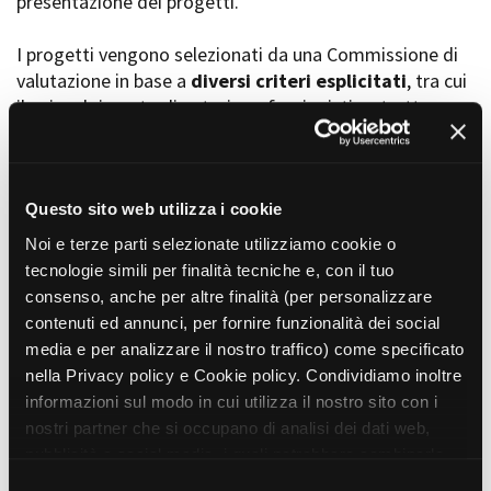
presentazione dei progetti.
I progetti vengono selezionati da una Commissione di
valutazione in base a
diversi criteri esplicitati
, tra cui
Amministrazione trasparente
il coinvolgimento di autori, professionisti e strutture
Bandi e gare
Contatti
torinesi e piemontesi, i co-finanziamenti e l’effettiva
Privacy
realizzabilità, e la visibilità grazie alla presenza di
Cookie policy
soggetti co-finanziatori e progetti di distribuzione e
Whistleblowing
diffusione attraverso molteplici canali (proiezioni in sala,
Questo sito web utilizza i cookie
Credits
canali televisivi, homevideo, piattaforme web...).
Noi e terze parti selezionate utilizziamo cookie o
tecnologie simili per finalità tecniche e, con il tuo
consenso, anche per altre finalità (per personalizzare
Progetti in progress
contenuti ed annunci, per fornire funzionalità dei social
media e per analizzare il nostro traffico) come specificato
nella Privacy policy e Cookie policy. Condividiamo inoltre
Vedi 105 progetti in progress
informazioni sul modo in cui utilizza il nostro sito con i
nostri partner che si occupano di analisi dei dati web,
pubblicità e social media, i quali potrebbero combinarle
Progetti realizzati
con altre informazioni che ha fornito loro o che hanno
S