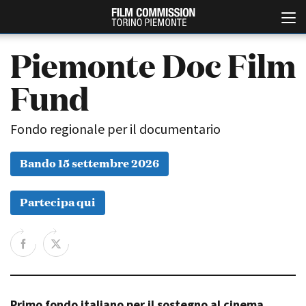
Piemonte Doc Film
Fund
Fondo regionale per il documentario
Bando 15 settembre 2026
Italiano
English
Partecipa qui
ABOUT
EVENTI, SPECIALI
Chi siamo
Anteprime in Piemonte
Storia della Fondazione
TFI Torino Film Industry -
Production Days
Contatti
Avenue Cove - Erasmus +
La sede
Guarda che storia!
Primo fondo italiano per il sostegno al cinema
Partner