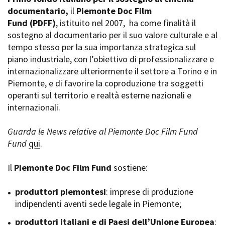
La Grazia - Immagini e
documentario,
Rete regionale
il
Piemonte Doc Film
location della Torino di Paolo
Fund
Bilancio sociale
(PDFF)
, istituito nel 2007,
ha come finalità il
Sorrentino
sostegno al documentario per il suo valore culturale e al
Amministrazione
Open Day
trasparente
tempo stesso per la sua importanza strategica sul
Ciak in TOur!
Bandi e gare
piano industriale, con l’obiettivo di professionalizzare e
Sostenibilità ambientale
internazionalizzare ulteriormente il settore a Torino e in
FESTIVAL, MARKETS,
Piemonte, e di favorire la coproduzione tra soggetti
AWARDS
SERVIZI
operanti sul territorio e realtà esterne nazionali e
International Film Festival
Servizi generali
Rotterdam
internazionali.
Location scouting
Berlinale Internationalen
Filmfestspiele Berlin
Spazi nella sede FCTP
Guarda le News relative al Piemonte Doc Film Fund
Festival de Cannes
Sala Casting
Fund
qui
.
Biografilm Festival - Bio to B
Sala Paolo Tenna
Industry Days
Il
Piemonte Doc Film Fund
sostiene:
Locarno Film Festival
FILM FUNDS
Mostra Internazionale d’Arte
Piemonte Film Tv Fund
produttori piemontesi
: imprese di produzione
Cinematografica Venezia
Piemonte Film Tv
indipendenti aventi sede legale in Piemonte;
Toronto International Film
Development Fund
Festival
produttori italiani e di Paesi dell’Unione Europea
Piemonte Doc Film Fund
:
Festa del Cinema di Roma