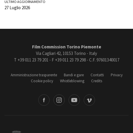
ULTIMO AGGIORNAMENTO
27 Luglio 2026
Film Commission Torino Piemonte
Via Cagliari 42, 10153 Torino - Italy
T +39 011 23 79 201 - F +39 011 23 79 298 - C.F. 97601340017
Amministrazione trasparente
Bandi e gare
Contatti
Privacy
Cookie policy
Whistleblowing
Credits
book
Instagram
Youtube
Vimeo
Torino