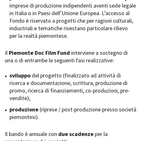
imprese di produzione indipendenti aventi sede legale
Short Film Fund
Torino Film Festival
in Italia o in Paesi dell’Unione Europea. L’accesso al
David di Donatello
Fondo è riservato a progetti che per ragioni culturali,
PRODUCTION GUIDE
Nastri d’Argento
industriali e tematiche rivestano particolare rilievo
Società di produzione
Premio Solinas
per la realtà piemontese.
Strutture di servizio
Professionisti
STRUMENTI
Attrici-Attori
Il
Piemonte Doc Film Fund
interviene a sostegno di
Location - Accedi al tuo
Beginners
profilo
una o di entrambe le seguenti fasi realizzative:
Location - Nuovo utente
LOCATION GUIDE
Newsletter
sviluppo
del progetto (finalizzato ad attività di
Lavora con noi
ricerca e documentazione, scrittura, produzione di
FILM DATABASE
Stage - Tirocini - Scuola e
promo, ricerca di finanziamenti, co-produzioni, pre-
Lavoro
vendite);
Elenco Operatori Economici
BOOK DATABASE
per affidamento lavori in
produzione
(riprese / post-produzione presso società
economia
piemontesi).
NEWS
Il bando è annuale con
CASTING
due scadenze
per la