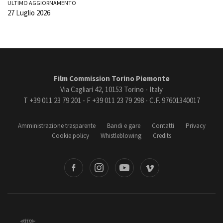
ULTIMO AGGIORNAMENTO
27 Luglio 2026
Film Commission Torino Piemonte
Via Cagliari 42, 10153 Torino - Italy
T +39 011 23 79 201 - F +39 011 23 79 298 - C.F. 97601340017
Amministrazione trasparente
Bandi e gare
Contatti
Privacy
Cookie policy
Whistleblowing
Credits
book
Instagram
Youtube
Vimeo
Torino