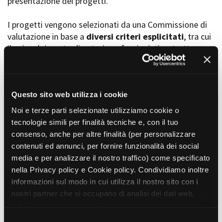
presentazione dei progetti.
I progetti vengono selezionati da una Commissione di
valutazione in base a
diversi criteri esplicitati
, tra cui
Amministrazione trasparente
il coinvolgimento di autori, professionisti e strutture
Bandi e gare
Contatti
torinesi e piemontesi, i co-finanziamenti e l’effettiva
Privacy
realizzabilità, e la visibilità grazie alla presenza di
Cookie policy
soggetti co-finanziatori e progetti di distribuzione e
Whistleblowing
diffusione attraverso molteplici canali (proiezioni in sala,
Questo sito web utilizza i cookie
Credits
canali televisivi, homevideo, piattaforme web...).
Noi e terze parti selezionate utilizziamo cookie o
tecnologie simili per finalità tecniche e, con il tuo
consenso, anche per altre finalità (per personalizzare
Progetti in progress
contenuti ed annunci, per fornire funzionalità dei social
media e per analizzare il nostro traffico) come specificato
nella Privacy policy e Cookie policy. Condividiamo inoltre
Vedi 105 progetti in progress
informazioni sul modo in cui utilizza il nostro sito con i
nostri partner che si occupano di analisi dei dati web,
pubblicità e social media, i quali potrebbero combinarle
Progetti realizzati
con altre informazioni che ha fornito loro o che hanno
S