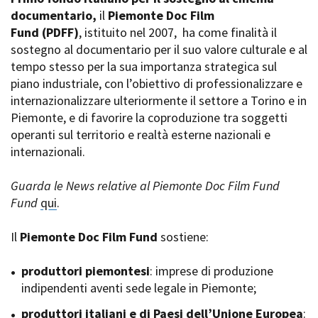
La Grazia - Immagini e
documentario,
Rete regionale
il
Piemonte Doc Film
location della Torino di Paolo
Fund
Bilancio sociale
(PDFF)
, istituito nel 2007,
ha come finalità il
Sorrentino
sostegno al documentario per il suo valore culturale e al
Amministrazione
Open Day
trasparente
tempo stesso per la sua importanza strategica sul
Ciak in TOur!
Bandi e gare
piano industriale, con l’obiettivo di professionalizzare e
Sostenibilità ambientale
internazionalizzare ulteriormente il settore a Torino e in
FESTIVAL, MARKETS,
Piemonte, e di favorire la coproduzione tra soggetti
AWARDS
SERVIZI
operanti sul territorio e realtà esterne nazionali e
International Film Festival
Servizi generali
Rotterdam
internazionali.
Location scouting
Berlinale Internationalen
Filmfestspiele Berlin
Spazi nella sede FCTP
Guarda le News relative al Piemonte Doc Film Fund
Festival de Cannes
Sala Casting
Fund
qui
.
Biografilm Festival - Bio to B
Sala Paolo Tenna
Industry Days
Il
Piemonte Doc Film Fund
sostiene:
Locarno Film Festival
FILM FUNDS
Mostra Internazionale d’Arte
Piemonte Film Tv Fund
produttori piemontesi
: imprese di produzione
Cinematografica Venezia
Piemonte Film Tv
indipendenti aventi sede legale in Piemonte;
Toronto International Film
Development Fund
Festival
produttori italiani e di Paesi dell’Unione Europea
Piemonte Doc Film Fund
:
Festa del Cinema di Roma