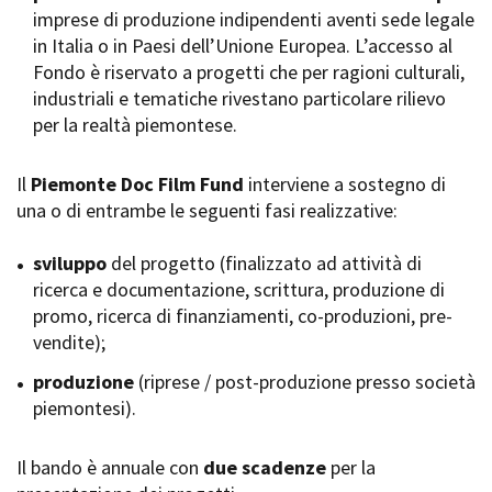
imprese di produzione indipendenti aventi sede legale
Short Film Fund
Torino Film Festival
in Italia o in Paesi dell’Unione Europea. L’accesso al
David di Donatello
Fondo è riservato a progetti che per ragioni culturali,
PRODUCTION GUIDE
Nastri d’Argento
industriali e tematiche rivestano particolare rilievo
Società di produzione
Premio Solinas
per la realtà piemontese.
Strutture di servizio
Professionisti
STRUMENTI
Attrici-Attori
Il
Piemonte Doc Film Fund
interviene a sostegno di
Location - Accedi al tuo
Beginners
profilo
una o di entrambe le seguenti fasi realizzative:
Location - Nuovo utente
LOCATION GUIDE
Newsletter
sviluppo
del progetto (finalizzato ad attività di
Lavora con noi
ricerca e documentazione, scrittura, produzione di
FILM DATABASE
Stage - Tirocini - Scuola e
promo, ricerca di finanziamenti, co-produzioni, pre-
Lavoro
vendite);
Elenco Operatori Economici
BOOK DATABASE
per affidamento lavori in
produzione
(riprese / post-produzione presso società
economia
piemontesi).
NEWS
Il bando è annuale con
CASTING
due scadenze
per la