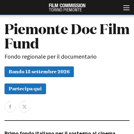
Piemonte Doc Film
Fund
Fondo regionale per il documentario
Bando 15 settembre 2026
Italiano
English
Partecipa qui
ABOUT
EVENTI, SPECIALI
Chi siamo
Anteprime in Piemonte
Storia della Fondazione
TFI Torino Film Industry -
Production Days
Contatti
Avenue Cove - Erasmus +
La sede
Guarda che storia!
Primo fondo italiano per il sostegno al cinema
Partner