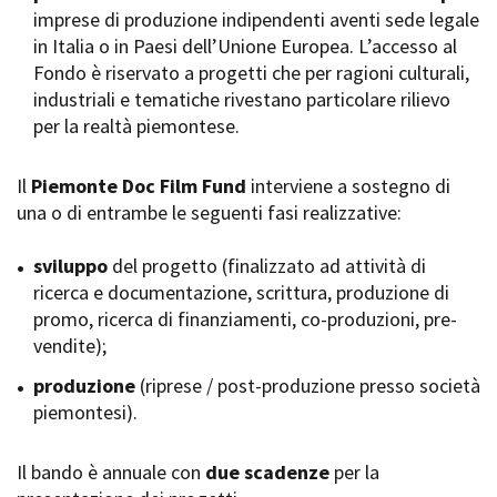
imprese di produzione indipendenti aventi sede legale
Short Film Fund
Torino Film Festival
in Italia o in Paesi dell’Unione Europea. L’accesso al
David di Donatello
Fondo è riservato a progetti che per ragioni culturali,
PRODUCTION GUIDE
Nastri d’Argento
industriali e tematiche rivestano particolare rilievo
Società di produzione
Premio Solinas
per la realtà piemontese.
Strutture di servizio
Professionisti
STRUMENTI
Attrici-Attori
Il
Piemonte Doc Film Fund
interviene a sostegno di
Location - Accedi al tuo
Beginners
profilo
una o di entrambe le seguenti fasi realizzative:
Location - Nuovo utente
LOCATION GUIDE
Newsletter
sviluppo
del progetto (finalizzato ad attività di
Lavora con noi
ricerca e documentazione, scrittura, produzione di
FILM DATABASE
Stage - Tirocini - Scuola e
promo, ricerca di finanziamenti, co-produzioni, pre-
Lavoro
vendite);
Elenco Operatori Economici
BOOK DATABASE
per affidamento lavori in
produzione
(riprese / post-produzione presso società
economia
piemontesi).
NEWS
Il bando è annuale con
CASTING
due scadenze
per la