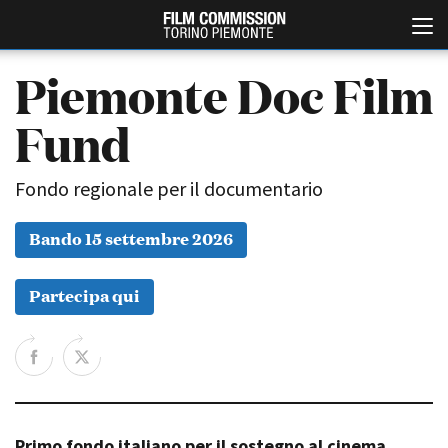
Piemonte Doc Film
Fund
Fondo regionale per il documentario
Bando 15 settembre 2026
Italiano
English
Partecipa qui
ABOUT
EVENTI, SPECIALI
Chi siamo
Anteprime in Piemonte
Storia della Fondazione
TFI Torino Film Industry -
Production Days
Contatti
Avenue Cove - Erasmus +
La sede
Guarda che storia!
Primo fondo italiano per il sostegno al cinema
Partner