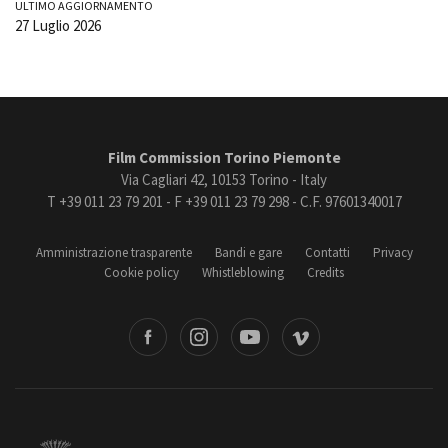
ULTIMO AGGIORNAMENTO
27 Luglio 2026
Film Commission Torino Piemonte
Via Cagliari 42, 10153 Torino - Italy
T +39 011 23 79 201 - F +39 011 23 79 298 - C.F. 97601340017
Amministrazione trasparente
Bandi e gare
Contatti
Privacy
Cookie policy
Whistleblowing
Credits
book
Instagram
Youtube
Vimeo
Torino