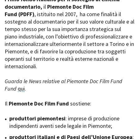
La Grazia - Immagini e
documentario,
Rete regionale
il
Piemonte Doc Film
location della Torino di Paolo
Fund
Bilancio sociale
(PDFF)
, istituito nel 2007,
ha come finalità il
Sorrentino
sostegno al documentario per il suo valore culturale e al
Amministrazione
Open Day
trasparente
tempo stesso per la sua importanza strategica sul
Ciak in TOur!
Bandi e gare
piano industriale, con l’obiettivo di professionalizzare e
Sostenibilità ambientale
internazionalizzare ulteriormente il settore a Torino e in
FESTIVAL, MARKETS,
Piemonte, e di favorire la coproduzione tra soggetti
AWARDS
SERVIZI
operanti sul territorio e realtà esterne nazionali e
International Film Festival
Servizi generali
Rotterdam
internazionali.
Location scouting
Berlinale Internationalen
Filmfestspiele Berlin
Spazi nella sede FCTP
Guarda le News relative al Piemonte Doc Film Fund
Festival de Cannes
Sala Casting
Fund
qui
.
Biografilm Festival - Bio to B
Sala Paolo Tenna
Industry Days
Il
Piemonte Doc Film Fund
sostiene:
Locarno Film Festival
FILM FUNDS
Mostra Internazionale d’Arte
Piemonte Film Tv Fund
produttori piemontesi
: imprese di produzione
Cinematografica Venezia
Piemonte Film Tv
indipendenti aventi sede legale in Piemonte;
Toronto International Film
Development Fund
Festival
produttori italiani e di Paesi dell’Unione Europea
Piemonte Doc Film Fund
:
Festa del Cinema di Roma