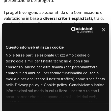
presentazione dei progetti.
I progetti vengono selezionati da una Commissione di
valutazione in base a
diversi criteri esplicitati
, tra cui
Amministrazione trasparente
il coinvolgimento di autori, professionisti e strutture
Bandi e gare
Contatti
torinesi e piemontesi, i co-finanziamenti e l’effettiva
Privacy
realizzabilità, e la visibilità grazie alla presenza di
Cookie policy
soggetti co-finanziatori e progetti di distribuzione e
Whistleblowing
diffusione attraverso molteplici canali (proiezioni in sala,
Questo sito web utilizza i cookie
Credits
canali televisivi, homevideo, piattaforme web...).
Noi e terze parti selezionate utilizziamo cookie o
tecnologie simili per finalità tecniche e, con il tuo
consenso, anche per altre finalità (per personalizzare
Progetti in progress
contenuti ed annunci, per fornire funzionalità dei social
media e per analizzare il nostro traffico) come specificato
nella Privacy policy e Cookie policy. Condividiamo inoltre
Vedi 105 progetti in progress
informazioni sul modo in cui utilizza il nostro sito con i
nostri partner che si occupano di analisi dei dati web,
pubblicità e social media, i quali potrebbero combinarle
Progetti realizzati
con altre informazioni che ha fornito loro o che hanno
S