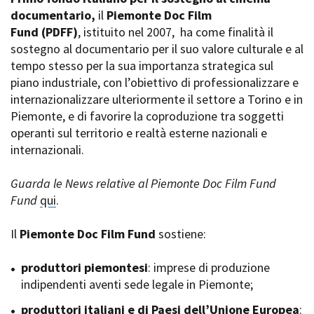
La Grazia - Immagini e
documentario,
Rete regionale
il
Piemonte Doc Film
location della Torino di Paolo
Fund
Bilancio sociale
(PDFF)
, istituito nel 2007,
ha come finalità il
Sorrentino
sostegno al documentario per il suo valore culturale e al
Amministrazione
Open Day
trasparente
tempo stesso per la sua importanza strategica sul
Ciak in TOur!
Bandi e gare
piano industriale, con l’obiettivo di professionalizzare e
Sostenibilità ambientale
internazionalizzare ulteriormente il settore a Torino e in
FESTIVAL, MARKETS,
Piemonte, e di favorire la coproduzione tra soggetti
AWARDS
SERVIZI
operanti sul territorio e realtà esterne nazionali e
International Film Festival
Servizi generali
Rotterdam
internazionali.
Location scouting
Berlinale Internationalen
Filmfestspiele Berlin
Spazi nella sede FCTP
Guarda le News relative al Piemonte Doc Film Fund
Festival de Cannes
Sala Casting
Fund
qui
.
Biografilm Festival - Bio to B
Sala Paolo Tenna
Industry Days
Il
Piemonte Doc Film Fund
sostiene:
Locarno Film Festival
FILM FUNDS
Mostra Internazionale d’Arte
Piemonte Film Tv Fund
produttori piemontesi
: imprese di produzione
Cinematografica Venezia
Piemonte Film Tv
indipendenti aventi sede legale in Piemonte;
Toronto International Film
Development Fund
Festival
produttori italiani e di Paesi dell’Unione Europea
Piemonte Doc Film Fund
:
Festa del Cinema di Roma