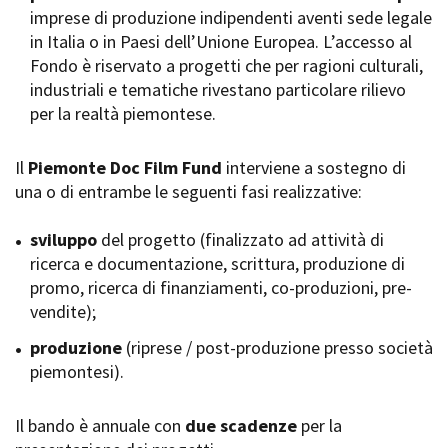
imprese di produzione indipendenti aventi sede legale
Short Film Fund
Torino Film Festival
in Italia o in Paesi dell’Unione Europea. L’accesso al
David di Donatello
Fondo è riservato a progetti che per ragioni culturali,
PRODUCTION GUIDE
Nastri d’Argento
industriali e tematiche rivestano particolare rilievo
Società di produzione
Premio Solinas
per la realtà piemontese.
Strutture di servizio
Professionisti
STRUMENTI
Attrici-Attori
Il
Piemonte Doc Film Fund
interviene a sostegno di
Location - Accedi al tuo
Beginners
profilo
una o di entrambe le seguenti fasi realizzative:
Location - Nuovo utente
LOCATION GUIDE
Newsletter
sviluppo
del progetto (finalizzato ad attività di
Lavora con noi
ricerca e documentazione, scrittura, produzione di
FILM DATABASE
Stage - Tirocini - Scuola e
promo, ricerca di finanziamenti, co-produzioni, pre-
Lavoro
vendite);
Elenco Operatori Economici
BOOK DATABASE
per affidamento lavori in
produzione
(riprese / post-produzione presso società
economia
piemontesi).
NEWS
Il bando è annuale con
CASTING
due scadenze
per la