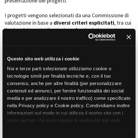
presentazione dei progetti.
I progetti vengono selezionati da una Commissione di
valutazione in base a
diversi criteri esplicitati
, tra cui
Amministrazione trasparente
il coinvolgimento di autori, professionisti e strutture
Bandi e gare
Contatti
torinesi e piemontesi, i co-finanziamenti e l’effettiva
Privacy
realizzabilità, e la visibilità grazie alla presenza di
Cookie policy
soggetti co-finanziatori e progetti di distribuzione e
Whistleblowing
diffusione attraverso molteplici canali (proiezioni in sala,
Questo sito web utilizza i cookie
Credits
canali televisivi, homevideo, piattaforme web...).
Noi e terze parti selezionate utilizziamo cookie o
tecnologie simili per finalità tecniche e, con il tuo
consenso, anche per altre finalità (per personalizzare
Progetti in progress
contenuti ed annunci, per fornire funzionalità dei social
media e per analizzare il nostro traffico) come specificato
nella Privacy policy e Cookie policy. Condividiamo inoltre
Vedi 105 progetti in progress
informazioni sul modo in cui utilizza il nostro sito con i
nostri partner che si occupano di analisi dei dati web,
pubblicità e social media, i quali potrebbero combinarle
Progetti realizzati
con altre informazioni che ha fornito loro o che hanno
S