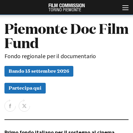
Piemonte Doc Film
Fund
Fondo regionale per il documentario
Bando 15 settembre 2026
Italiano
English
Partecipa qui
ABOUT
EVENTI, SPECIALI
Chi siamo
Anteprime in Piemonte
Storia della Fondazione
TFI Torino Film Industry -
Production Days
Contatti
Avenue Cove - Erasmus +
La sede
Guarda che storia!
Primo fondo italiano per il sostegno al cinema
Partner