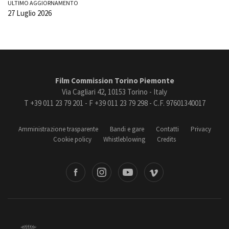
ULTIMO AGGIORNAMENTO
27 Luglio 2026
Film Commission Torino Piemonte
Via Cagliari 42, 10153 Torino - Italy
T +39 011 23 79 201 - F +39 011 23 79 298 - C.F. 97601340017
Amministrazione trasparente
Bandi e gare
Contatti
Privacy
Cookie policy
Whistleblowing
Credits
book
Instagram
Youtube
Vimeo
Torino