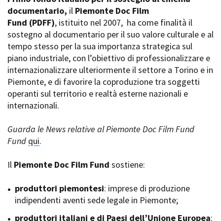
La Grazia - Immagini e
documentario,
Rete regionale
il
Piemonte Doc Film
location della Torino di Paolo
Fund
Bilancio sociale
(PDFF)
, istituito nel 2007,
ha come finalità il
Sorrentino
sostegno al documentario per il suo valore culturale e al
Amministrazione
Open Day
trasparente
tempo stesso per la sua importanza strategica sul
Ciak in TOur!
Bandi e gare
piano industriale, con l’obiettivo di professionalizzare e
Sostenibilità ambientale
internazionalizzare ulteriormente il settore a Torino e in
FESTIVAL, MARKETS,
Piemonte, e di favorire la coproduzione tra soggetti
AWARDS
SERVIZI
operanti sul territorio e realtà esterne nazionali e
International Film Festival
Servizi generali
Rotterdam
internazionali.
Location scouting
Berlinale Internationalen
Filmfestspiele Berlin
Spazi nella sede FCTP
Guarda le News relative al Piemonte Doc Film Fund
Festival de Cannes
Sala Casting
Fund
qui
.
Biografilm Festival - Bio to B
Sala Paolo Tenna
Industry Days
Il
Piemonte Doc Film Fund
sostiene:
Locarno Film Festival
FILM FUNDS
Mostra Internazionale d’Arte
Piemonte Film Tv Fund
produttori piemontesi
: imprese di produzione
Cinematografica Venezia
Piemonte Film Tv
indipendenti aventi sede legale in Piemonte;
Toronto International Film
Development Fund
Festival
produttori italiani e di Paesi dell’Unione Europea
Piemonte Doc Film Fund
:
Festa del Cinema di Roma