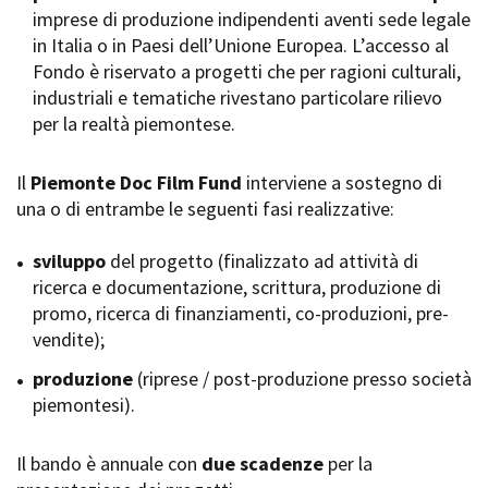
imprese di produzione indipendenti aventi sede legale
Short Film Fund
Torino Film Festival
in Italia o in Paesi dell’Unione Europea. L’accesso al
David di Donatello
Fondo è riservato a progetti che per ragioni culturali,
PRODUCTION GUIDE
Nastri d’Argento
industriali e tematiche rivestano particolare rilievo
Società di produzione
Premio Solinas
per la realtà piemontese.
Strutture di servizio
Professionisti
STRUMENTI
Attrici-Attori
Il
Piemonte Doc Film Fund
interviene a sostegno di
Location - Accedi al tuo
Beginners
profilo
una o di entrambe le seguenti fasi realizzative:
Location - Nuovo utente
LOCATION GUIDE
Newsletter
sviluppo
del progetto (finalizzato ad attività di
Lavora con noi
ricerca e documentazione, scrittura, produzione di
FILM DATABASE
Stage - Tirocini - Scuola e
promo, ricerca di finanziamenti, co-produzioni, pre-
Lavoro
vendite);
Elenco Operatori Economici
BOOK DATABASE
per affidamento lavori in
produzione
(riprese / post-produzione presso società
economia
piemontesi).
NEWS
Il bando è annuale con
CASTING
due scadenze
per la