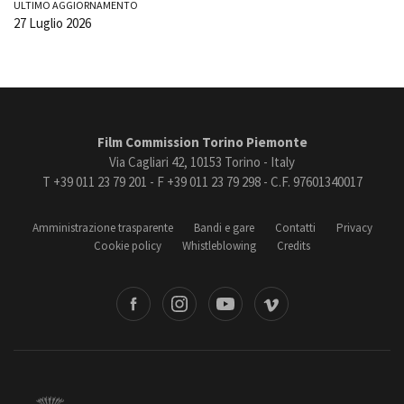
ULTIMO AGGIORNAMENTO
27 Luglio 2026
Film Commission Torino Piemonte
Via Cagliari 42, 10153 Torino - Italy
T +39 011 23 79 201 - F +39 011 23 79 298 - C.F. 97601340017
Amministrazione trasparente
Bandi e gare
Contatti
Privacy
Cookie policy
Whistleblowing
Credits
book
Instagram
Youtube
Vimeo
Torino