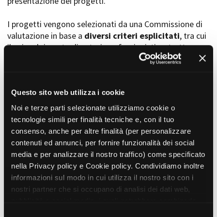
presentazione dei progetti.
I progetti vengono selezionati da una Commissione di
valutazione in base a
diversi criteri esplicitati
, tra cui
Amministrazione trasparente
il coinvolgimento di autori, professionisti e strutture
Bandi e gare
Contatti
torinesi e piemontesi, i co-finanziamenti e l’effettiva
Privacy
realizzabilità, e la visibilità grazie alla presenza di
Cookie policy
soggetti co-finanziatori e progetti di distribuzione e
Whistleblowing
diffusione attraverso molteplici canali (proiezioni in sala,
Questo sito web utilizza i cookie
Credits
canali televisivi, homevideo, piattaforme web...).
Noi e terze parti selezionate utilizziamo cookie o
tecnologie simili per finalità tecniche e, con il tuo
consenso, anche per altre finalità (per personalizzare
Progetti in progress
contenuti ed annunci, per fornire funzionalità dei social
media e per analizzare il nostro traffico) come specificato
nella Privacy policy e Cookie policy. Condividiamo inoltre
Vedi 105 progetti in progress
informazioni sul modo in cui utilizza il nostro sito con i
nostri partner che si occupano di analisi dei dati web,
pubblicità e social media, i quali potrebbero combinarle
Progetti realizzati
con altre informazioni che ha fornito loro o che hanno
S