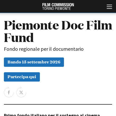
Piemonte Doc Film
Fund
Fondo regionale per il documentario
Bando 15 settembre 2026
Italiano
English
Partecipa qui
ABOUT
EVENTI, SPECIALI
Chi siamo
Anteprime in Piemonte
Storia della Fondazione
TFI Torino Film Industry -
Production Days
Contatti
Avenue Cove - Erasmus +
La sede
Guarda che storia!
Primo fondo italiano per il sostegno al cinema
Partner