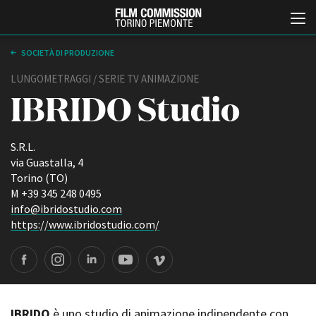
SOCIETÀ DI PRODUZIONE
LUNGOMETRAGGI / SERIE TV ANIMAZIONE
IBRIDO Studio
S.R.L.
via Guastalla, 4
Torino (TO)
Italiano
English
M +39 345 248 0495
info@ibridostudio.com
https://www.ibridostudio.com/
ABOUT
EVENTI, SPECIALI
Chi siamo
Anteprime in Piemonte
Storia della Fondazione
TFI Torino Film Industry -
Production Days
Contatti
Avenue Cove - Erasmus +
La sede
Guarda che storia!
IBRIDO
è uno studio di animazione indipendente con
Partner