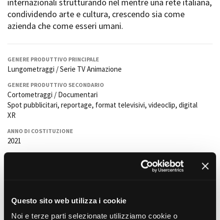
internazionali strutturando nel mentre una rete italiana,
Short Film Fund
Torino Film Festival
condividendo arte e cultura, crescendo sia come
David di Donatello
azienda che come esseri umani.
PRODUCTION GUIDE
Nastri d’Argento
Società di produzione
Premio Solinas
Strutture di servizio
GENERE PRODUTTIVO PRINCIPALE
Professionisti
Lungometraggi / Serie TV Animazione
STRUMENTI
Attrici-Attori
Location - Accedi al tuo
GENERE PRODUTTIVO SECONDARIO
Beginners
profilo
Cortometraggi / Documentari
Location - Nuovo utente
Spot pubblicitari, reportage, format televisivi, videoclip, digital
LOCATION GUIDE
Newsletter
XR
Lavora con noi
ANNO DI COSTITUZIONE
FILM DATABASE
Stage - Tirocini - Scuola e
2021
Lavoro
LINGUE DI LAVORO
Elenco Operatori Economici
BOOK DATABASE
Italiano,inglese,francese,
per affidamento lavori in
economia
REFERENTE OPERATIVO
NEWS
Federico Turani
Questo sito web utilizza i cookie
CASTING
EMAIL REFERENTE OPERATIVO
Noi e terze parti selezionate utilizziamo cookie o
f.turani@ibridostudio.com