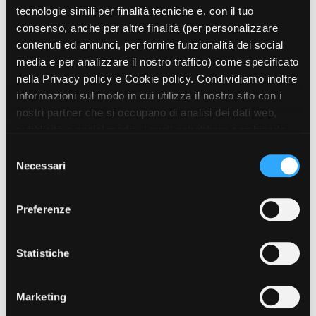
tecnologie simili per finalità tecniche e, con il tuo
PRINCIPALI PROGETTI REALIZZATI
consenso, anche per altre finalità (per personalizzare
Anselmo Wannabe
- 2025 - serie tv - animazione 2D - Massimo
contenuti ed annunci, per fornire funzionalità dei social
Ottoni - IBRIDO Studio, AIM Creative Studio - con il sostegno di
Amministrazione trasparente
media e per analizzare il nostro traffico) come specificato
Film Commission Torino Piemonte e con il contributo del FESR
Bandi e gare
Piemonte 2021-2027 - Piemonte Film TV Fund
nella Privacy policy e Cookie policy. Condividiamo inoltre
Contatti
Tufo
- 2023 - documentario - animazione 2D-3D/live action -
informazioni sul modo in cui utilizza il nostro sito con i
Privacy
IBRIDO Studio, Showlab, Les Contes Modernes - con il sostegno di
nostri partner che si occupano di analisi dei dati web,
Cookie policy
Film Commission Torino Piemonte - Short Film Fund
pubblicità e social media, i quali potrebbero combinarle
Whistleblowing
Qualcuno ha detto mostro
- 2021 - cortometraggio - animazione
con altre informazioni che ha fornito loro o che hanno
Credits
2D - Francesco Forti - Rai, Anica, IBRIDO Studio
S
raccolto dal suo utilizzo dei loro servizi. Puoi liberamente
Necessari
Corkscrewed
- 2019 - cortometraggio - stop motion - Massimo
e
prestare, rifiutare o revocare il tuo consenso, in qualsiasi
Ottoni - IBRIDO Studio
l
momento. Puoi acconsentire all’utilizzo di tali tecnologie
e
Preferenze
utilizzando il pulsante “Accetta tutto”. Chiudendo questa
z
Film correlati presenti nel
informativa, continui senza accettare.
i
database
o
Statistiche
n
e
ANIMAZIONE
Marketing
Toink?!
d