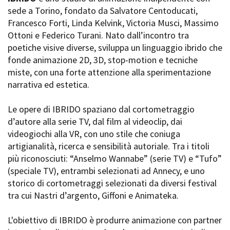
La Grazia - Immagini e
sede a Torino, fondato da Salvatore Centoducati,
Rete regionale
location della Torino di Paolo
Francesco Forti, Linda Kelvink, Victoria Musci, Massimo
Bilancio sociale
Sorrentino
Ottoni e Federico Turani. Nato dall’incontro tra
Amministrazione
Open Day
trasparente
poetiche visive diverse, sviluppa un linguaggio ibrido che
Ciak in TOur!
Bandi e gare
fonde animazione 2D, 3D, stop-motion e tecniche
Sostenibilità ambientale
miste, con una forte attenzione alla sperimentazione
FESTIVAL, MARKETS,
narrativa ed estetica.
AWARDS
SERVIZI
International Film Festival
Servizi generali
Rotterdam
Le opere di IBRIDO spaziano dal cortometraggio
Location scouting
Berlinale Internationalen
d’autore alla serie TV, dal film al videoclip, dai
Filmfestspiele Berlin
Spazi nella sede FCTP
videogiochi alla VR, con uno stile che coniuga
Festival de Cannes
Sala Casting
artigianalità, ricerca e sensibilità autoriale. Tra i titoli
Biografilm Festival - Bio to B
Sala Paolo Tenna
più riconosciuti: “Anselmo Wannabe” (serie TV) e “Tufo”
Industry Days
(speciale TV), entrambi selezionati ad Annecy, e uno
Locarno Film Festival
FILM FUNDS
storico di cortometraggi selezionati da diversi festival
Mostra Internazionale d’Arte
Piemonte Film Tv Fund
tra cui Nastri d’argento, Giffoni e Animateka.
Cinematografica Venezia
Piemonte Film Tv
Toronto International Film
Development Fund
Festival
L'obiettivo di IBRIDO è produrre animazione con partner
Piemonte Doc Film Fund
Festa del Cinema di Roma