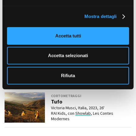
An Vrombaut, , 2026,
IN PROGRESS
e
Ibrido Studio – Animal Tank (Belgio)
l
Mostra dettagli
c
DOCUMENTARI
o
L’ ultimo vincente
n
Cristiano Gazzarrini, Italia, Belgio, 2026,
Accetta tutti
s
IN PROGRESS
e
Eutropia Film, Saga Film
n
Accetta selezionati
ANIMAZIONE
s
Anselmo Wannabe
o
Massimo Ottoni , Italia, 2025, 26 x 7'
Rifiuta
Ibrido Studio
in collaborazione con RAI Kids
e RTP.
CORTOMETRAGGI
Tufo
Victoria Musci, Italia, 2023, 26'
RAI Kids, con
Showlab
, Les Contes
Modernes