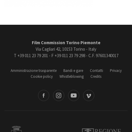
Film Commission Torino Piemonte
Via Cagliari 42, 10153 Torino - Italy
T +39 011 23 79 201 - F +39 011 23 79 298 - C.F. 97601340017
Amministrazione trasparente
Bandi e gare
Contatti
Privacy
Cookie policy
Whistleblowing
Credits
book
Instagram
Youtube
Vimeo
Torino
Regione Piemonte