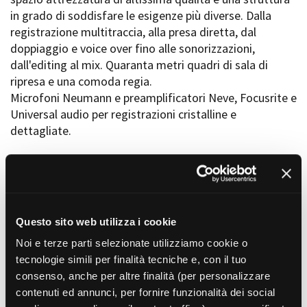
La Grazia - Immagini e
Rete regionale
in grado di soddisfare le esigenze più diverse. Dalla
location della Torino di Paolo
Bilancio sociale
registrazione multitraccia, alla presa diretta, dal
Sorrentino
Amministrazione
doppiaggio e voice over fino alle sonorizzazioni,
Open Day
trasparente
dall'editing al mix. Quaranta metri quadri di sala di
Ciak in TOur!
Bandi e gare
ripresa e una comoda regia.
Sostenibilità ambientale
Microfoni Neumann e preamplificatori Neve, Focusrite e
FESTIVAL, MARKETS,
AWARDS
Universal audio per registrazioni cristalline e
SERVIZI
International Film Festival
dettagliate.
Servizi generali
Rotterdam
Location scouting
Berlinale Internationalen
Filmfestspiele Berlin
Spazi nella sede FCTP
Festival de Cannes
Sala Casting
Biografilm Festival - Bio to B
Sala Paolo Tenna
ATTIVITÀ PRINCIPALE
Industry Days
Questo sito web utilizza i cookie
Colonne sonore (composizione, realizzazione, licensing)
Locarno Film Festival
FILM FUNDS
Noi e terze parti selezionate utilizziamo cookie o
ATTIVITÀ SECONDARIE
Mostra Internazionale d’Arte
Piemonte Film Tv Fund
Colonne sonore (composizione, realizzazione, licensing)
Cinematografica Venezia
tecnologie simili per finalità tecniche e, con il tuo
Piemonte Film Tv
Doppiaggio, speakering
Toronto International Film
consenso, anche per altre finalità (per personalizzare
Development Fund
Post-produzione audio, missaggio
Festival
contenuti ed annunci, per fornire funzionalità dei social
Piemonte Doc Film Fund
Festa del Cinema di Roma