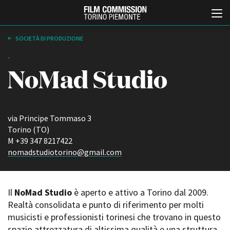
SOCIETÀ DI PRODUZIONE
-
NoMad Studio
via Principe Tommaso 3
Torino (TO)
Italiano
English
M +39 347 8217422
nomadstudiotorino@gmail.com
ABOUT
EVENTI, SPECIALI
Chi siamo
Anteprime in Piemonte
Storia della Fondazione
TFI Torino Film Industry -
Il
NoMad Studio
è aperto e attivo a Torino dal 2009.
Production Days
Contatti
Realtà consolidata e punto di riferimento per molti
Avenue Cove - Erasmus +
La sede
musicisti e professionisti torinesi che trovano in questo
Guarda che storia!
Partner
spazio attrezzatura di altissima qualità e una struttura