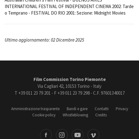
INTERNATIONAL FESTIVAL OF INDEPENDENT CINEMA 2002: Tarde
o Temprano - FESTIVAL DO RIO 2001: Sezione: Midnight Movies
Ultimo aggiornamento: 02 Dicembre 2025
Film Commission Torino Piemonte
Via Cagliari 42, 10153 Torino - Italy
T +39 011 23 79 201 - F +39 011 23 79 298 - C.F. 97601340017
Amministrazione trasparente
Bandi e gare
Contatti
Privacy
Cookie policy
Whistleblowing
Credits
book
Instagram
Youtube
Vimeo