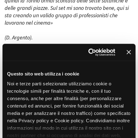
quindi la Torino ormai scontata delle sette sataniche e
delle grandi piazze. Sul set mi sono trovato bene, qui si
sta creando un valido gruppo di professionisti che
lavorano nel cinema»
(D. Argento).
REGIA
Dario Argento
Questo sito web utilizza i cookie
SOGGETTO
Dario Argento, Franco Ferrini, Carlo Lucarelli
Noi e terze parti selezionate utilizziamo cookie o
SCENEGGIATURA
tecnologie simili per finalità tecniche e, con il tuo
Dario Argento, Franco Ferrini, Carlo Lucarelli
consenso, anche per altre finalità (per personalizzare
contenuti ed annunci, per fornire funzionalità dei social
FOTOGRAFIA
Ronnie Taylor
media e per analizzare il nostro traffico) come specificato
nella Privacy policy e Cookie policy. Condividiamo inoltre
MONTAGGIO
informazioni sul modo in cui utilizza il nostro sito con i
Anna Rosa Napoli
nostri partner che si occupano di analisi dei dati web,