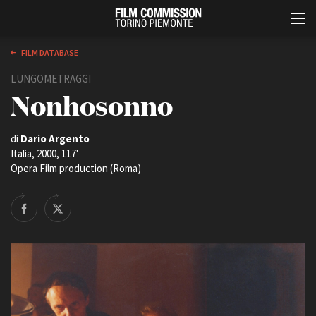
FILM DATABASE
LUNGOMETRAGGI
Nonhosonno
di
Dario Argento
Italia, 2000, 117'
Opera Film production (Roma)
Italiano
English
ABOUT
EVENTI, SPECIALI
Chi siamo
Anteprime in Piemonte
Storia della Fondazione
TFI Torino Film Industry -
Production Days
Contatti
Avenue Cove - Erasmus +
La sede
Guarda che storia!
Partner