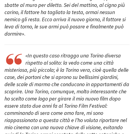
sbatte al muro per diletto. Sei del mattino, al cigno più
carino, il fattore ha tagliato la testa, ormai nessun
nemico gli resta. Ecco arriva il nuovo giorno, il fattore si
Amministrazione trasparente
leva di torno, le sue armi può posare e finalmente può
Bandi e gare
dormire
».
Contatti
Privacy
Cookie policy
«In questo caso ritraggo una Torino diversa
Whistleblowing
rispetto al solito: la vedo come una città
Credits
misteriosa, più piccola; è la Torino vera, cioè quella delle
case, dei portoni che si aprono su bellissimi giardini,
delle scale di marmo che conducono in appartamenti da
scoprire. Una Torino, comunque, molto interessante che
ho scelto come logo per girare il mio nuovo film dopo
essere stato due anni fa al Torino Film Festival:
camminando di sera come amo fare, mi sono
riappassionato a questa città e l’ho voluta riportare nel
mio cinema con una nuova chiave di visione, evitando