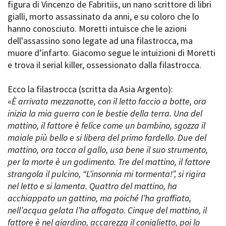
figura di Vincenzo de Fabritiis, un nano scrittore di libri
Short Film Fund
Torino Film Festival
gialli, morto assassinato da anni, e su coloro che lo
David di Donatello
hanno conosciuto. Moretti intuisce che le azioni
PRODUCTION GUIDE
Nastri d’Argento
dell'assassino sono legate ad una filastrocca, ma
Società di produzione
Premio Solinas
muore d’infarto. Giacomo segue le intuizioni di Moretti
Strutture di servizio
e trova il serial killer, ossessionato dalla filastrocca.
Professionisti
STRUMENTI
Attrici-Attori
Location - Accedi al tuo
Ecco la filastrocca (scritta da Asia Argento):
Beginners
profilo
«
È arrivata mezzanotte, con il letto faccio a botte, ora
Location - Nuovo utente
inizia la mia guerra con le bestie della terra. Una del
LOCATION GUIDE
Newsletter
mattino, il fattore è felice come un bambino, sgozza il
Lavora con noi
maiale più bello e si libera del primo fardello. Due del
FILM DATABASE
Stage - Tirocini - Scuola e
mattino, ora tocca al gallo, usa bene il suo strumento,
Lavoro
per la morte è un godimento. Tre del mattino, il fattore
Elenco Operatori Economici
BOOK DATABASE
per affidamento lavori in
strangola il pulcino, “L’insonnia mi tormenta!”, si rigira
economia
nel letto e si lamenta. Quattro del mattino, ha
NEWS
acchiappato un gattino, ma poiché l’ha graffiato,
nell’acqua gelata l’ha affogato. Cinque del mattino, il
CASTING
fattore è nel giardino, accarezza il coniglietto, poi lo