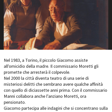
La Grazia - Immagini e
Rete regionale
location della Torino di Paolo
Bilancio sociale
Sorrentino
Amministrazione
Open Day
trasparente
Ciak in TOur!
Bandi e gare
Sostenibilità ambientale
FESTIVAL, MARKETS,
AWARDS
SERVIZI
International Film Festival
Servizi generali
Rotterdam
Location scouting
Berlinale Internationalen
Nel 1983, a Torino, il piccolo Giacomo assiste
Filmfestspiele Berlin
Spazi nella sede FCTP
all'omicidio della madre. Il commissario Moretti gli
Festival de Cannes
Sala Casting
promette che arresterà il colpevole.
Biografilm Festival - Bio to B
Sala Paolo Tenna
Nel 2000 la città diventa teatro di una serie di
Industry Days
misteriosi delitti che sembrano avere qualche affinità
Locarno Film Festival
FILM FUNDS
con quello di diciassette anni prima. Con il commissario
Mostra Internazionale d’Arte
Piemonte Film Tv Fund
Cinematografica Venezia
Manni collabora anche l’anziano Moretti, ora
Piemonte Film Tv
Toronto International Film
pensionato.
Development Fund
Festival
Giacomo partecipa alle indagini che si concentrano sulla
Piemonte Doc Film Fund
Festa del Cinema di Roma