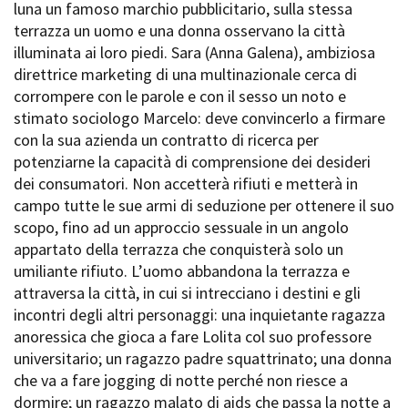
luna un famoso marchio pubblicitario, sulla stessa
Short Film Fund
Torino Film Festival
terrazza un uomo e una donna osservano la città
David di Donatello
illuminata ai loro piedi. Sara (Anna Galena), ambiziosa
PRODUCTION GUIDE
Nastri d’Argento
direttrice marketing di una multinazionale cerca di
Società di produzione
Premio Solinas
corrompere con le parole e con il sesso un noto e
Strutture di servizio
stimato sociologo Marcelo: deve convincerlo a firmare
Professionisti
STRUMENTI
con la sua azienda un contratto di ricerca per
Attrici-Attori
Location - Accedi al tuo
potenziarne la capacità di comprensione dei desideri
Beginners
profilo
dei consumatori. Non accetterà rifiuti e metterà in
Location - Nuovo utente
campo tutte le sue armi di seduzione per ottenere il suo
LOCATION GUIDE
Newsletter
scopo, fino ad un approccio sessuale in un angolo
Lavora con noi
appartato della terrazza che conquisterà solo un
FILM DATABASE
Stage - Tirocini - Scuola e
umiliante rifiuto. L’uomo abbandona la terrazza e
Lavoro
attraversa la città, in cui si intrecciano i destini e gli
Elenco Operatori Economici
BOOK DATABASE
per affidamento lavori in
incontri degli altri personaggi: una inquietante ragazza
economia
anoressica che gioca a fare Lolita col suo professore
NEWS
universitario; un ragazzo padre squattrinato; una donna
che va a fare jogging di notte perché non riesce a
CASTING
dormire; un ragazzo malato di aids che passa la notte a