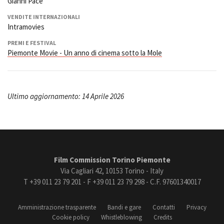
Gianni Pace
VENDITE INTERNAZIONALI
Intramovies
PREMI E FESTIVAL
Piemonte Movie - Un anno di cinema sotto la Mole
Ultimo aggiornamento: 14 Aprile 2026
Film Commission Torino Piemonte
Via Cagliari 42, 10153 Torino - Italy
T +39 011 23 79 201 - F +39 011 23 79 298 - C.F. 97601340017
Amministrazione trasparente
Bandi e gare
Contatti
Privacy
Cookie policy
Whistleblowing
Credits