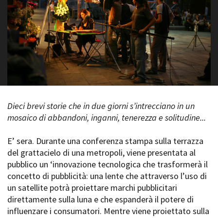
La Grazia - Immagini e
Rete regionale
location della Torino di Paolo
Bilancio sociale
Sorrentino
Amministrazione
Open Day
trasparente
Ciak in TOur!
Bandi e gare
Sostenibilità ambientale
FESTIVAL, MARKETS,
AWARDS
SERVIZI
International Film Festival
Servizi generali
Rotterdam
Dieci brevi storie che in due giorni s’intrecciano in un
Location scouting
Berlinale Internationalen
mosaico di abbandoni, inganni, tenerezza e solitudine...
Filmfestspiele Berlin
Spazi nella sede FCTP
Festival de Cannes
Sala Casting
E’ sera. Durante una conferenza stampa sulla terrazza
Biografilm Festival - Bio to B
Sala Paolo Tenna
del grattacielo di una metropoli, viene presentata al
Industry Days
pubblico un ‘innovazione tecnologica che trasformerà il
Locarno Film Festival
FILM FUNDS
concetto di pubblicità: una lente che attraverso l’uso di
Mostra Internazionale d’Arte
Piemonte Film Tv Fund
Cinematografica Venezia
un satellite potrà proiettare marchi pubblicitari
Piemonte Film Tv
Toronto International Film
direttamente sulla luna e che espanderà il potere di
Development Fund
Festival
influenzare i consumatori. Mentre viene proiettato sulla
Piemonte Doc Film Fund
Festa del Cinema di Roma