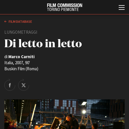
FILM DATABASE
LUNGOMETRAGGI
Di letto in letto
di
Marco Carniti
Italia, 2007, 90'
Buskin Film (Roma)
Italiano
English
ABOUT
EVENTI, SPECIALI
Chi siamo
Anteprime in Piemonte
Storia della Fondazione
TFI Torino Film Industry -
Production Days
Contatti
Avenue Cove - Erasmus +
La sede
Guarda che storia!
Partner