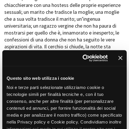
chiacchierare con una hostess delle proprie esperienze
sessuali; un marito che tradisce la moglie; una moglie
che a sua volta tradisce il marito; un’ingenua
Amministrazione trasparente
universitaria; un ragazzo vergine che non ha paura di
Bandi e gare
mostrarsi per quello che è, innamorato e inesperto; le
Contatti
confessioni di una donna che non ha seguito le vere
Privacy
aspirazioni di vita. Il cerchio si chiude, la notte sta
Cookie policy
finendo.
Whistleblowing
Credits
REGIA
Questo sito web utilizza i cookie
Marco Carniti
Noi e terze parti selezionate utilizziamo cookie o
SOGGETTO
Ispirato a "Girotondo" di Arthur Schnitzler.
tecnologie simili per finalità tecniche e, con il tuo
consenso, anche per altre finalità (per personalizzare
SCENEGGIATURA
contenuti ed annunci, per fornire funzionalità dei social
Marco Carniti, Carmen Giardina
media e per analizzare il nostro traffico) come specificato
FOTOGRAFIA
nella Privacy policy e Cookie policy. Condividiamo inoltre
Paolo Ferrari / Daniele Musso (fotografo di scena).
informazioni sul modo in cui utilizza il nostro sito con i