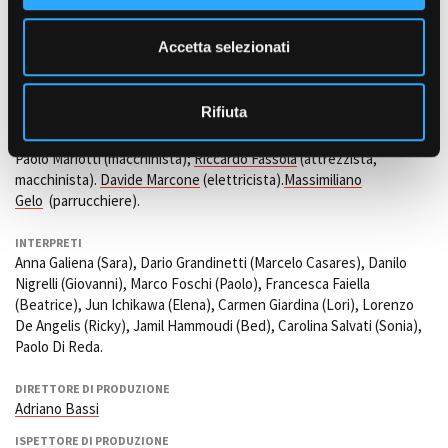
e
SEGRETARIO DI EDIZIONE
n
Fernanda Selvaggi
Accetta selezionati
s
ALTRI CREDITS
o
Daniele Manca
(aiuto attrezzista aggiunto),
Paolo Nanni
Rifiuta
(attrezzista di scena). Franco Giannì (amministratore di
produzione).
Stefano Masera
(location manager). Alessio Fugolo e
Paolo Mariotti (macchinista);
Riccardo Fassola
(attrezzista,
macchinista).
Davide Marcone
(elettricista).
Massimiliano
Gelo
(parrucchiere).
INTERPRETI
Anna Galiena (Sara), Dario Grandinetti (Marcelo Casares), Danilo
Nigrelli (Giovanni), Marco Foschi (Paolo), Francesca Faiella
(Beatrice), Jun Ichikawa (Elena), Carmen Giardina (Lori), Lorenzo
De Angelis (Ricky), Jamil Hammoudi (Bed), Carolina Salvati (Sonia),
Paolo Di Reda.
DIRETTORE DI PRODUZIONE
Adriano Bassi
ISPETTORE DI PRODUZIONE